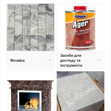
Засоби для
Мозаїка
догляду та
інструменти