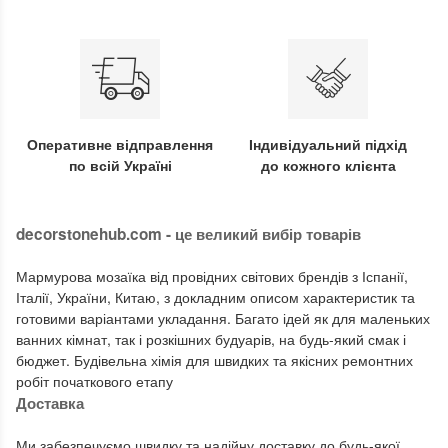
Оперативне відправлення
Індивідуальний підхід
по всій Україні
до кожного клієнта
decorstonehub.com - це великий вибір товарів
Мармурова мозаїка від провідних світових брендів з Іспанії,
Італії, України, Китаю, з докладним описом характеристик та
готовими варіантами укладання. Багато ідей як для маленьких
ванних кімнат, так і розкішних будуарів, на будь-який смак і
бюджет. Будівельна хімія для швидких та якісних ремонтних
робіт початкового етапу
Доставка
Ми забезпечуємо швидку та надійну доставку до будь-якої