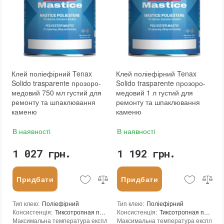
Бренд
:
Tenax
Країна виробника
:
Італія
:
новий
Клей поліефірний Tenax
Клей поліефірний Tenax
Solido trasparente прозоро-
Solido trasparente прозоро-
медовий 750 мл густий для
медовий 1 л густий для
ремонту та шпаклювання
ремонту та шпаклювання
каменю
каменю
В наявності
В наявності
1 027 грн.
1 192 грн.
Придбати
Придбати
Тип клею
:
Поліефірний
Тип клею
:
Поліефірний
Консистенція
:
Тиксотропная паста
Консистенція
:
Тиксотропная паста
Максимальна температура експлуатації
Максимальна температура експлуата
:
+110°С