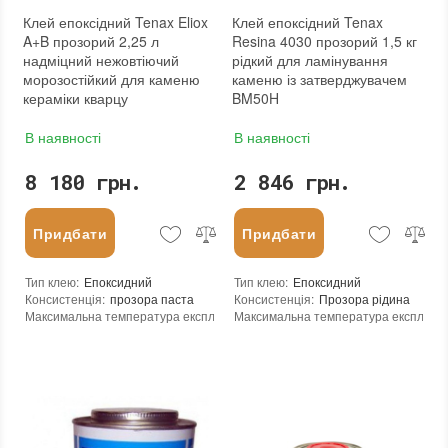
Країна виробника
:
Італія
Клей епоксідний Tenax Eliox
Клей епоксідний Tenax
:
новий
A+B прозорий 2,25 л
Resina 4030 прозорий 1,5 кг
надміцний нежовтіючий
рідкий для ламінування
морозостійкий для каменю
каменю із затверджувачем
кераміки кварцу
BM50H
В наявності
В наявності
8 180 грн.
2 846 грн.
Придбати
Придбати
Тип клею
:
Епоксидний
Тип клею
:
Епоксидний
Консистенція
:
прозора паста
Консистенція
:
Прозора рідина
Максимальна температура експлуатації
Максимальна температура експлуата
:
+60°C
Мінімальна температура експлуатації
Мінімальна температура експлуатаці
:
-25°C
Мінімальна температура реакції
:
+10°C
Мінімальна температура реакції
:
+10
Час повного затвердіння при 25°С
:
24 годин
Час повного затвердіння при 25°С
:
2
Рекомендований час початку обробки при температурі 25°C
Залишається липким в тонкому шарі 
:
24 години
Залишається липким в тонкому шарі при 25°C
Час гелеутворення при 25°C
:
3-3,5 годин
:
115 хвилин
Час гелеутворення при 25°C
:
10 - 15 хвилин
Пропорції клею / затверджувача
:
100
Пропорції клею / затверджувача
:
100 + 50
Щільність при 25°C гр./см³
:
1,1 / 1,0