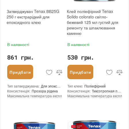
Бренд
:
Tenax
Країна виробника
:
Італія
Країна виробника
:
Італія
:
новий
Затверджувач Tenax ВВ25G
Клей поліефірний Tenax
:
новий
250 г екстрарідкий для
Solido colorato світло-
епоксидного клею
бежевий 125 мл густий для
ремонту та шпаклювання
каменю
В наявності
В наявності
861 грн.
530 грн.
Придбати
Придбати
Тип затверджувача
:
Для эпоксидного клея
Тип клею
:
Поліефірний
Консистенція
:
Прозора рідина
Консистенція
:
Тиксотропная паста
Максимальна температура експлуатації
Максимальна температура експлуата
:
+60°C
Мінімальна температура експлуатації
Мінімальна температура експлуатаці
:
-25°C
Мінімальна температура реакції
:
+10°C
Мінімальна температура реакції
:
0°C
Час повного затвердіння при 25°С
:
24 годин
Рекомендований час початку обробки
Залишається липким в тонкому шарі при 25°C
Залишається липким в тонкому шарі 
:
200 хвилин
Час гелеутворення при 25°C
:
50 - 55 хвилин
Час гелеутворення при 25°C
:
3-4 минуты
Пропорції клею / затверджувача
:
100 + 25
Пропорції клею / затверджувача
:
100 