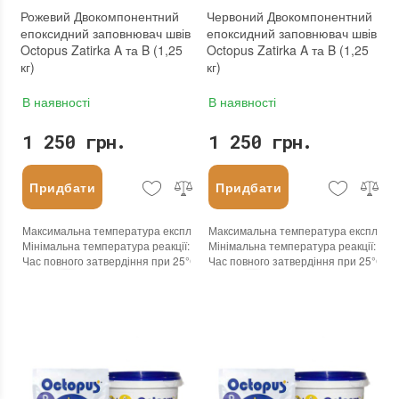
Рожевий Двокомпонентний
Червоний Двокомпонентний
епоксидний заповнювач швів
епоксидний заповнювач швів
Octopus Zatirka A та B (1,25
Octopus Zatirka A та B (1,25
кг)
кг)
В наявності
В наявності
1 250 грн.
1 250 грн.
Придбати
Придбати
Максимальна температура експлуатації
Максимальна температура експлуата
:
+100°С
Мінімальна температура реакції
:
-45°С
Мінімальна температура реакції
:
-45
Час повного затвердіння при 25°С
:
24 годин
Час повного затвердіння при 25°С
:
2
Колір
:
Колір
:
Вага (брутто)
:
1.25 кг
Вага (брутто)
:
1.25 кг
Бренд
:
Octopus
Бренд
:
Octopus
Країна виробника
:
Україна
Країна виробника
:
Україна
:
новий
:
новий