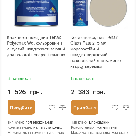
Вид матеріалу
:
Граніт, Мармур, Онікс, Травертин, Агломерат, Вапняк, Пісковик, Кварцовий агломерат, Кварцит, Бетон
Вид матеріалу
:
Граніт, Мармур, Онікс, Травертин, Агломерат, Вапняк, Пісковик, Кварцовий агломерат, Кварцит, Бетон
Колір
:
Колір
:
Вага (брутто)
:
1.35 кг
Вага (брутто)
:
1.8 кг
Фасування
:
750 мл
Фасування
:
1 л
Тип використання
:
Для внутрішніх робіт
Тип використання
:
Для внутрішніх робіт
Бренд
:
Tenax
Бренд
:
Tenax
Країна виробника
:
Італія
Країна виробника
:
Італія
Клей поліепоксідний Tenax
Клей епоксидний Tenax
:
новий
:
новий
Polytenax Wet кольоровий 1
Glaxs Fast 215 мл
л, густий швидкозастигаючий
морозостійкий
для вологої поверхні каменю
швидкотвердіючий
нежовтіючий для каменю
кварцу кераміки
В наявності
В наявності
1 526 грн.
2 383 грн.
Придбати
Придбати
Тип клею
:
поліепоксидний
Тип клею
:
Епоксидний
Консистенція
:
напівгуста кольорова тиксотропна паста
Консистенція
:
мягкий гель
Максимальна температура експлуатації
Максимальна температура експлуата
:
+110°C