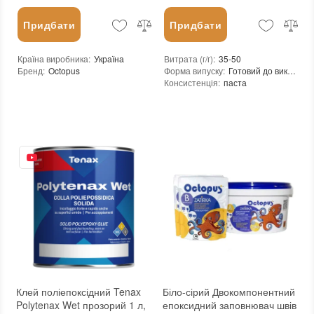
Придбати
Придбати
Країна виробника
:
Україна
Витрата (г/г)
:
35-50
Бренд
:
Octopus
Форма випуску
:
Готовий до використання
Консистенція
:
паста
Щільність при 25°C гр./см³
:
1,1-1,15
Термін придатності
:
від 6 місяців
Вид матеріалу
:
Граніт, Мармур, Онікс, Травертин, Агломерат, Вапняк, Пісковик, Керамограніт, Керамічна плитка, Кварцовий агломерат, Кварцит, Бетон, Теракота
Колір
:
Вага (брутто)
:
220 g
Фасування
:
180 мл
Тип використання
:
Для внутрішніх робіт
Бренд
:
Tenax
Країна виробника
:
Італія
:
новий
Клей поліепоксідний Tenax
Біло-сірий Двокомпонентний
Polytenax Wet прозорий 1 л,
епоксидний заповнювач швів