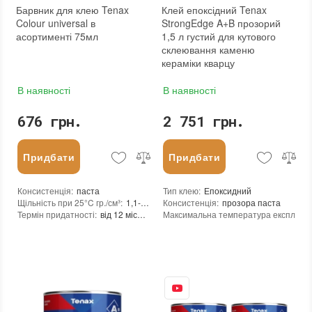
Барвник для клею Tenax
Клей епоксідний Tenax
Colour universal в
StrongEdge A+B прозорий
асортименті 75мл
1,5 л густий для кутового
склеювання каменю
кераміки кварцу
В наявності
В наявності
676 грн.
2 751 грн.
Придбати
Придбати
Консистенція
:
паста
Тип клею
:
Епоксидний
Щільність при 25°C гр./см³
:
1,1-1,8
Консистенція
:
прозора паста
Термін придатності
:
від 12 місяців
Максимальна температура експлуата
Вид матеріалу
:
Мармур
Мінімальна температура експлуатаці
Мінімальна температура реакції
:
+10
Колір
:
Час повного затвердіння при 25°С
:
2
Вага (брутто)
:
0.11 кг
Рекомендований час початку обробки
Фасування
:
75 мл
Залишається липким в тонкому шарі 
Тип використання
:
Для внутрішніх робіт, Для зовнішніх робіт
Час гелеутворення при 25°C
:
8 - 13 хвилин
Бренд
:
Tenax
Пропорції клею / затверджувача
:
100
Країна виробника
:
Італія
Щільність при 25°C гр./см³
:
1,1 / 1,0
:
новий