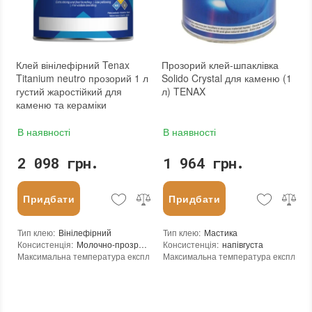
Фасування
:
1 л
Тип використання
:
Для внутрішніх робіт
Бренд
:
Tenax
Країна виробника
:
Італія
:
новий
Клей вінілефірний Tenax
Прозорий клей-шпаклівка
Titanium neutro прозорий 1 л
Solido Crystal для каменю (1
густий жаростійкий для
л) TENAX
каменю та кераміки
В наявності
В наявності
2 098 грн.
1 964 грн.
Придбати
Придбати
Тип клею
:
Вінілефірний
Тип клею
:
Мастика
Консистенція
:
Молочно-прозрачная паста
Консистенція
:
напівгуста
Максимальна температура експлуатації
Максимальна температура експлуата
:
+110°С
Мінімальна температура експлуатації
Мінімальна температура експлуатаці
:
0°C
Мінімальна температура реакції
:
+5°C
Мінімальна температура реакції
:
0°C
Рекомендований час початку обробки при температурі 25°C
Час повного затвердіння при 25°С
:
25-35 хвили
:
1
Залишається липким в тонкому шарі при 25°C
Залишається липким в тонкому шарі 
:
20 хвилин