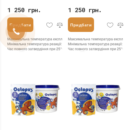
1 250 грн.
1 250 грн.
Придбати
Придбати
Максимальна температура експлуатації
Максимальна температура експлуата
:
+100°С
Мінімальна температура реакції
:
-45°С
Мінімальна температура реакції
:
-45
Час повного затвердіння при 25°С
:
24 годин
Час повного затвердіння при 25°С
:
2
Колір
:
Колір
:
Вага (брутто)
:
1.25 кг
Вага (брутто)
:
1.25 кг
Бренд
:
Octopus
Бренд
:
Octopus
Країна виробника
:
Україна
Країна виробника
:
Україна
:
новий
:
новий