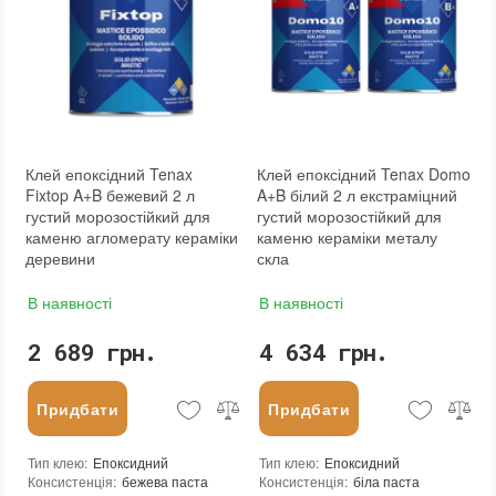
В'язкість при 25°C 20 Па*с (ASTM D2
Сила адгезії при 25°C
:
13 МПа (для мармуру)
Термін придатності
:
від 12 місяців
Вид матеріалу
:
Граніт, Мармур, Онікс, Травертин, Агломерат, Вапняк, Пісковик, Керамічна плитка, Кварцит, Скло, Метал, Стільникова панель, Бетон
Колір
:
Вага (брутто)
:
1.7 кг
Фасування
:
1,5 (1+0,5) л
Тип використання
:
Для внутрішніх робіт, Для зовнішніх робіт
Бренд
:
Tenax
Клей епоксідний Tenax
Клей епоксідний Tenax Domo
Країна виробника
:
Італія
Fixtop A+B бежевий 2 л
A+B білий 2 л екстраміцний
:
новий
густий морозостійкий для
густий морозостійкий для
каменю агломерату кераміки
каменю кераміки металу
деревини
скла
В наявності
В наявності
2 689 грн.
4 634 грн.
Придбати
Придбати
Тип клею
:
Епоксидний
Тип клею
:
Епоксидний
Консистенція
:
бежева паста
Консистенція
:
біла паста