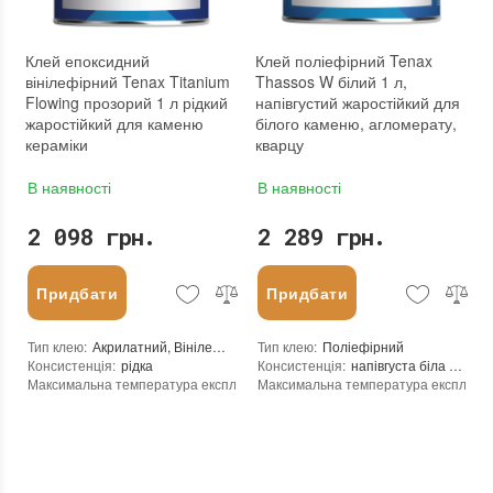
Вид матеріалу
:
Граніт, Мармур, Онікс, Травертин, Агломерат, Вапняк, Пісковик, Кварцовий агломерат, Кварцит
Країна виробника
:
Італія
Колір
:
:
новий
Вага (брутто)
:
1.25 кг
Клей епоксидний
Клей поліефірний Tenax
Фасування
:
1 л
вінілефірний Tenax Titanium
Thassos W білий 1 л,
Тип використання
:
Для внутрішніх робіт
Flowing прозорий 1 л рідкий
напівгустий жаростійкий для
Бренд
:
Tenax
жаростійкий для каменю
білого каменю, агломерату,
Країна виробника
:
Італія
кераміки
кварцу
:
новий
В наявності
В наявності
2 098 грн.
2 289 грн.
Придбати
Придбати
Тип клею
:
Акрилатний, Вінілефірний, Епоксидний
Тип клею
:
Поліефірний
Консистенція
:
рідка
Консистенція
:
напівгуста біла тиксотропна паста
Максимальна температура експлуатації
Максимальна температура експлуата
:
+100°C
Мінімальна температура експлуатації
Мінімальна температура експлуатаці
:
0°C
Мінімальна температура реакції
:
+5°С
Мінімальна температура реакції
:
0°C
Рекомендований час початку обробки при температурі 25°C
Рекомендований час початку обробки
:
40-45 хвили
Залишається липким в тонкому шарі при 25°C
Залишається липким в тонкому шарі 
:
25-30 хвилин
Час гелеутворення при 25°C
:
4-5 хвилин
Час гелеутворення при 25°C
:
10-12 хвилин