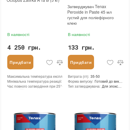
Octopus Zatirka A та B (5 кг)
Затверджувач Tenax
Peroxide in Paste 45 мл
густий для поліефірного
клею
В наявності
В наявності
4 250 грн.
133 грн.
Придбати
Придбати
Максимальна температура експлуатації
Витрата (г/г)
:
+100°С
:
35-50
Мінімальна температура реакції
:
-45°С
Форма випуску
:
Готовий до використання
Час повного затвердіння при 25°С
:
24 годин
Тип затверджувача
:
Для эпоксидного клея
Консистенція
:
паста
Колір
:
Щільність при 25°C гр./см³
:
1,1-1,15
Вага (брутто)
:
5 кг
Термін придатності
:
від 6 місяців
Бренд
:
Octopus
Вид матеріалу
:
Граніт, Мармур, Онікс, Травертин, Агломерат, Вапняк, Пісковик, Керамограніт, Керамічна плитка, Кварцовий агломерат, Кварцит, Бетон, Теракота
Країна виробника
:
Україна
Колір
:
:
новий
Вага (брутто)
:
60 g
Фасування
:
45 мл
Тип використання
:
Для внутрішніх робіт