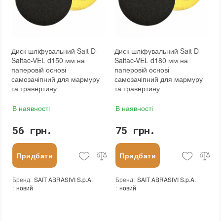
Диск шліфувальний Sait D-
Диск шліфувальний Sait D-
Saitac-VEL d150 мм на
Saitac-VEL d180 мм на
паперовій основі
паперовій основі
самозачіпний для мармуру
самозачіпний для мармуру
та травертину
та травертину
В наявності
В наявності
56 грн.
75 грн.
Придбати
Придбати
Бренд
:
SAIT ABRASIVI S.p.A.
Бренд
:
SAIT ABRASIVI S.p.A.
:
новий
:
новий