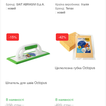
Бренд
:
SAIT ABRASIVI S.p.A.
Країна виробника
:
Італія
:
новий
Бренд
:
Tenax
:
новий
-15%
-42%
Целюлозна губка Octopus
Шпатель для швів Octopus
В наявності
В наявності
350 грн.
499 грн.