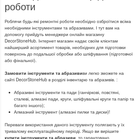
роботи
Роблячи будь-які ремонтні роботи необхідно озброїтися всіма
необхідними інструментами та абразивами. І тут вам на
допомогу прийдуть менеджери онлайн магазину
DecorStoneHub. Інтернет магазин надає своїм клієнтам
найширший асортимент товарів, необхідних для підготовки
поверхонь до подальшої обробки або шліфування (підготовчої
або фінальної).
Замовити інструменти та абразиви
ви легко зможете на
сайті DecorStoneHub в розділі інвентарю та абразивів. :
Абразивні інструменти та пади (ганчіркові, повстяні,
сталеві, алмазні пади, круги, шліфувальні круги та папір та
багато іншого);
Алмазний інструмент (алмазні пилки та диски)!
Переваги використання даного інструменту полягають у їх
тривалому експлуатаційному періоді. Якщо ви вирішите
купити інструменти та абразиви
, то гарантовано