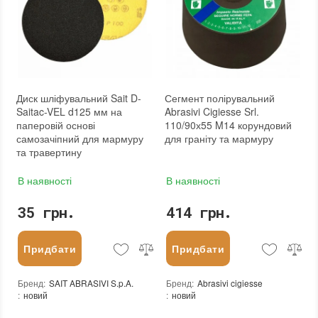
Диск шліфувальний Sait D-
Сегмент полірувальний
Saitac-VEL d125 мм на
Abrasivi Cigiesse Srl.
паперовій основі
110/90х55 M14 корундовий
самозачіпний для мармуру
для граніту та мармуру
та травертину
В наявності
В наявності
35 грн.
414 грн.
Придбати
Придбати
Бренд
:
SAIT ABRASIVI S.p.A.
Бренд
:
Abrasivi cigiesse
:
новий
:
новий