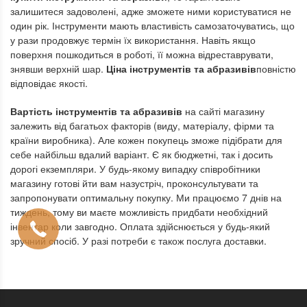
залишитеся задоволені, адже зможете ними користуватися не
один рік. Інструменти мають властивість самозаточуватись, що
у рази продовжує термін їх використання. Навіть якщо
поверхня пошкодиться в роботі, її можна відреставрувати,
знявши верхній шар.
Ціна інструментів та абразивів
повністю
відповідає якості.
Вартість інструментів та абразивів
на сайті магазину
залежить від багатьох факторів (виду, матеріалу, фірми та
країни виробника). Але кожен покупець зможе підібрати для
себе найбільш вдалий варіант. Є як бюджетні, так і досить
дорогі екземпляри. У будь-якому випадку співробітники
магазину готові йти вам назустріч, проконсультувати та
запропонувати оптимальну покупку. Ми працюємо 7 днів на
тиждень, тому ви маєте можливість придбати необхідний
інвентар коли завгодно. Оплата здійснюється у будь-який
зручний спосіб. У разі потреби є також послуга доставки.