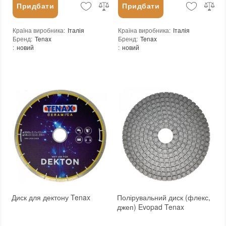
Придбати
Придбати
Країна виробника
:
Італія
Країна виробника
:
Італія
Бренд
:
Tenax
Бренд
:
Tenax
:
новий
:
новий
Диск для дектону Tenax
Полірувальний диск (флекс,
джеп) Evopad Tenax