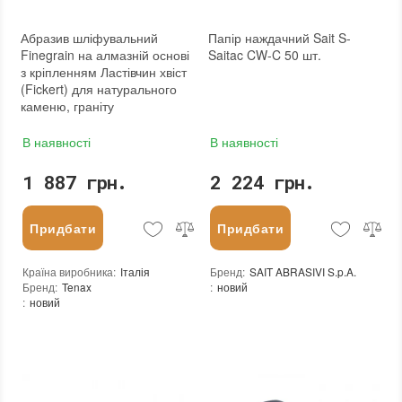
Абразив шліфувальний
Папір наждачний Sait S-
Finegrain на алмазній основі
Saitac CW-C 50 шт.
з кріпленням Ластівчин хвіст
(Fickert) для натурального
каменю, граніту
В наявності
В наявності
1 887 грн.
2 224 грн.
Придбати
Придбати
Країна виробника
:
Італія
Бренд
:
SAIT ABRASIVI S.p.A.
Бренд
:
Tenax
:
новий
:
новий