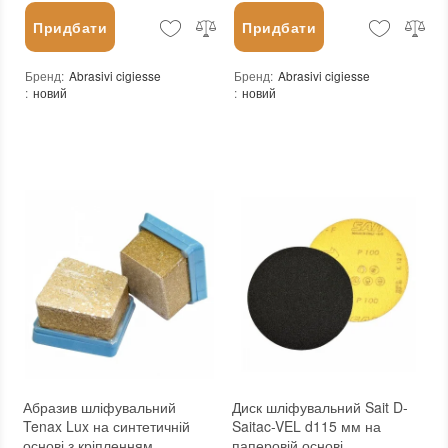
Придбати
Придбати
Бренд
:
Abrasivi cigiesse
Бренд
:
Abrasivi cigiesse
:
новий
:
новий
Абразив шліфувальний
Диск шліфувальний Sait D-
Tenax Lux на синтетичній
Saitac-VEL d115 мм на
основі з кріпленням
паперовій основі