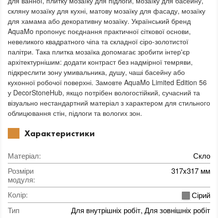
для ванної, плитку мозаїку для підлоги, мозаїку для басейну,
скляну мозаїку для кухні, матову мозаїку для фасаду, мозаїку
для хамама або декоративну мозаїку. Український бренд
AquaMo пропонує поєднання практичної сіткової основи,
невеликого квадратного чіпа та складної сіро-золотистої
палітри. Така плитка мозаїка допомагає зробити інтер'єр
архітектурнішим: додати контраст без надмірної темряви,
підкреслити зону умивальника, душу, чаші басейну або
кухонної робочої поверхні. Замовте AquaMo Limited Edition 56
у DecorStoneHub, якщо потрібен вологостійкий, сучасний та
візуально нестандартний матеріал з характером для стильного
облицювання стін, підлоги та вологих зон.
Характеристики
Матеріал
:
Скло
Розміри
317x317 мм
модуля
:
Колір
:
Сірий
Тип
Для внутрішніх робіт, Для зовнішніх робіт