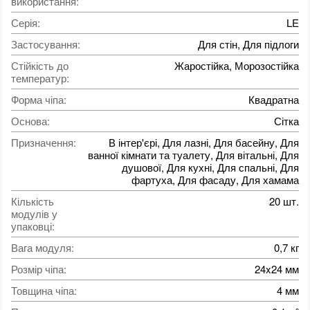
використання
:
Серія
:
LE
Застосування
:
Для стін, Для підлоги
Стійкість до
Жаростійка, Морозостійка
температур
:
Форма чіпа
:
Квадратна
Основа
:
Сітка
Призначення
:
В інтер'єрі, Для лазні, Для басейну, Для
ванної кімнати та туалету, Для вітальні, Для
душової, Для кухні, Для спальні, Для
фартуха, Для фасаду, Для хамама
Кількість
20 шт.
модулів у
упаковці
:
Вага модуля
:
0,7 кг
Розмір чіпа
:
24x24 мм
Товщина чіпа
:
4 мм