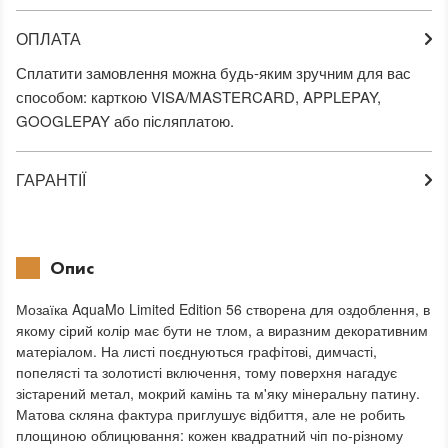
ОПЛАТА
Сплатити замовлення можна будь-яким зручним для вас
способом: карткою VISA/MASTERCARD, APPLEPAY,
GOOGLEPAY або післяплатою.
ГАРАНТІЇ
Опис
Мозаїка AquaMo Limited Edition 56 створена для оздоблення, в
якому сірий колір має бути не тлом, а виразним декоративним
матеріалом. На листі поєднуються графітові, димчасті,
попелясті та золотисті включення, тому поверхня нагадує
зістарений метал, мокрий камінь та м'яку мінеральну патину.
Матова скляна фактура приглушує відбиття, але не робить
площиною облицювання: кожен квадратний чіп по-різному