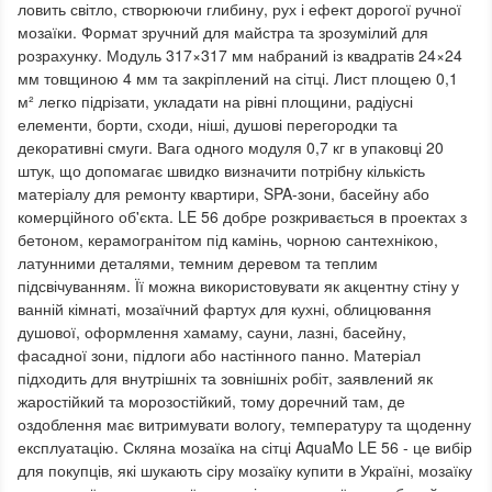
ловить світло, створюючи глибину, рух і ефект дорогої ручної
мозаїки. Формат зручний для майстра та зрозумілий для
розрахунку. Модуль 317×317 мм набраний із квадратів 24×24
мм товщиною 4 мм та закріплений на сітці. Лист площею 0,1
м² легко підрізати, укладати на рівні площини, радіусні
елементи, борти, сходи, ніші, душові перегородки та
декоративні смуги. Вага одного модуля 0,7 кг в упаковці 20
штук, що допомагає швидко визначити потрібну кількість
матеріалу для ремонту квартири, SPA-зони, басейну або
комерційного об'єкта. LE 56 добре розкривається в проектах з
бетоном, керамогранітом під камінь, чорною сантехнікою,
латунними деталями, темним деревом та теплим
підсвічуванням. Її можна використовувати як акцентну стіну у
ванній кімнаті, мозаїчний фартух для кухні, облицювання
душової, оформлення хамаму, сауни, лазні, басейну,
фасадної зони, підлоги або настінного панно. Матеріал
підходить для внутрішніх та зовнішніх робіт, заявлений як
жаростійкий та морозостійкий, тому доречний там, де
оздоблення має витримувати вологу, температуру та щоденну
експлуатацію. Скляна мозаїка на сітці AquaMo LE 56 - це вибір
для покупців, які шукають сіру мозаїку купити в Україні, мозаїку