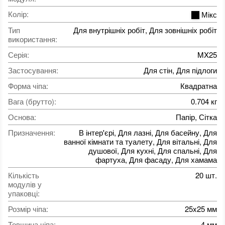
Колір
:
Мікс
Тип
Для внутрішніх робіт, Для зовнішніх робіт
використання
:
Серія
:
MX25
Застосування
:
Для стін, Для підлоги
Форма чіпа
:
Квадратна
Вага (брутто)
:
0.704 кг
Основа
:
Папір, Сітка
Призначення
:
В інтер'єрі, Для лазні, Для басейну, Для
ванної кімнати та туалету, Для вітальні, Для
душової, Для кухні, Для спальні, Для
фартуха, Для фасаду, Для хамама
Кількість
20 шт.
модулів у
упаковці
:
Розмір чіпа
:
25x25 мм
Товщина чіпа
:
4 мм