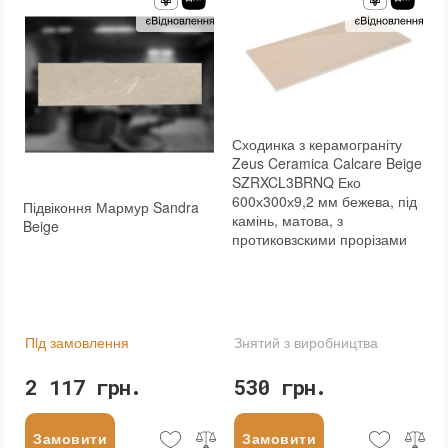
:
Зі знижкою
Сходинка з керамограніту
Zeus Ceramica Calcare Beige
SZRXCL3BRNQ Еко
600х300х9,2 мм бежева, під
Підвіконня Мармур Sandra
камінь, матова, з
Beige
протиковзскими прорізами
Пiд замовлення
Знятий з виробництва
2 117 грн.
530 грн.
Замовити
Замовити