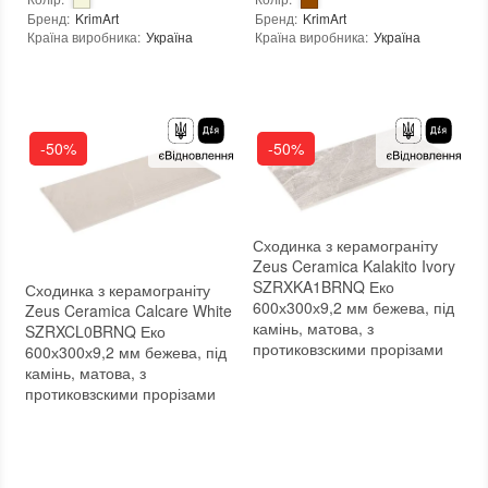
Бренд
:
KrimArt
Бренд
:
KrimArt
Країна виробника
:
Україна
Країна виробника
:
Україна
:
новий
Тип поверхні
:
Глянцева
Вид матеріалу
:
Мармур
:
новий
-50%
-50%
Сходинка з керамограніту
Zeus Ceramica Kalakito Ivory
SZRXKA1BRNQ Еко
Сходинка з керамограніту
600х300х9,2 мм бежева, під
Zeus Ceramica Calcare White
камінь, матова, з
SZRXCL0BRNQ Еко
протиковзскими прорізами
600х300х9,2 мм бежева, під
камінь, матова, з
протиковзскими прорізами