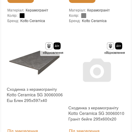
Матеріал
:
Керамограніт
Матеріал
:
Керамограніт
Колір
:
Колір
:
Бренд
:
Kotto Ceramica
Бренд
:
Kotto Ceramica
Країна виробника
:
Україна
Країна виробника
:
Україна
Тип поверхні
:
Глянцева
Тип поверхні
:
Глянцева
:
новий
:
новий
Основа
:
Сітка
Основа
:
Сітка
Сходинка з керамограніту
Kotto Ceramica SG 30060006
Еш Блек 295х597х40
Сходинка з керамограніту
Kotto Ceramica SG 30060010
Граніт бейге 295x600x20
Пiд замовлення
Пiд замовлення