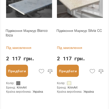
Підвіконня Мармур Bianco
Підвіконня Мармур Silvia CC
Ibiza
Пiд замовлення
Пiд замовлення
2 117 грн.
2 117 грн.
Придбати
Придбати
Колір
:
Колір
:
Бренд
:
KrimArt
Бренд
:
KrimArt
Країна виробника
:
Україна
Країна виробника
:
Україна
Вид матеріалу
:
Мармур
Тип поверхні
:
Полірована
:
новий
Вид матеріалу
:
Мармур
:
новий