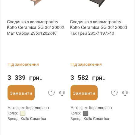
Сходинка з керамограніту
Сходинка з керамограніту
Kotto Ceramica SG 30120002
Kotto Ceramica SG 30120003
Мат Саббія 295х1202х40
Так Грей 295х1197х40
Пiд замовлення
Пiд замовлення
3 339 грн.
3 582 грн.
Замовити
Замовити
Матеріал
:
Керамограніт
Матеріал
:
Керамограніт
Колір
:
Колір
:
Бренд
:
Kotto Ceramica
Бренд
:
Kotto Ceramica
Країна виробника
:
Україна
Країна виробника
:
Україна
Тип поверхні
:
Матова
Тип поверхні
:
Матова
:
новий
:
новий