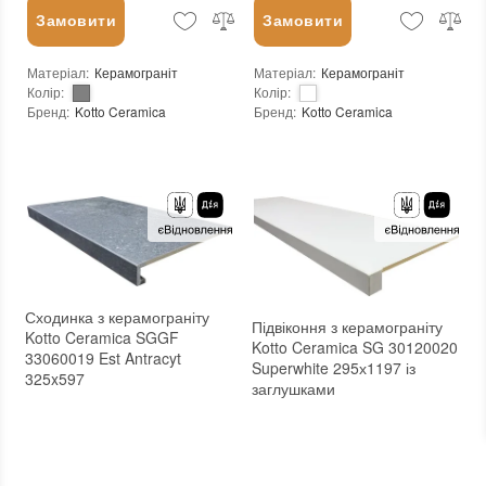
Замовити
Замовити
Матеріал
:
Керамограніт
Матеріал
:
Керамограніт
Колір
:
Колір
:
Бренд
:
Kotto Ceramica
Бренд
:
Kotto Ceramica
Країна виробника
:
Україна
Країна виробника
:
Україна
:
новий
:
новий
Основа
:
Сітка
Основа
:
Сітка
Сходинка з керамограніту
Підвіконня з керамограніту
Kotto Ceramica SGGF
Kotto Ceramica SG 30120020
33060019 Est Antracyt
Superwhite 295х1197 із
325x597
заглушками