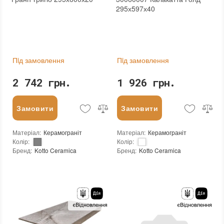
295х597х40
Пiд замовлення
Пiд замовлення
2 742 грн.
1 926 грн.
Замовити
Замовити
Матеріал
:
Керамограніт
Матеріал
:
Керамограніт
Колір
:
Колір
:
Бренд
:
Kotto Ceramica
Бренд
:
Kotto Ceramica
Країна виробника
:
Україна
Країна виробника
:
Україна
Тип поверхні
:
Матова
Тип поверхні
:
Глянцева
:
новий
:
новий
Основа
:
Сітка
Основа
:
Сітка