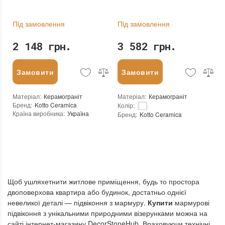
Пiд замовлення
Пiд замовлення
2 148 грн.
3 582 грн.
Замовити
Замовити
Матеріал
:
Керамограніт
Матеріал
:
Керамограніт
Бренд
:
Kotto Ceramica
Колір
:
Країна виробника
:
Україна
Бренд
:
Kotto Ceramica
:
новий
Країна виробника
:
Україна
Основа
:
Сітка
:
новий
Основа
:
Сітка
Щоб ушляхетнити житлове приміщення, будь то простора
двоповерхова квартира або будинок, достатньо однієї
невеликої деталі — підвіконня з мармуру.
Купити
мармурові
підвіконня з унікальними природними візерунками можна на
сайті інтернет-магазину DecorStoneHub. Враховуючи технічні