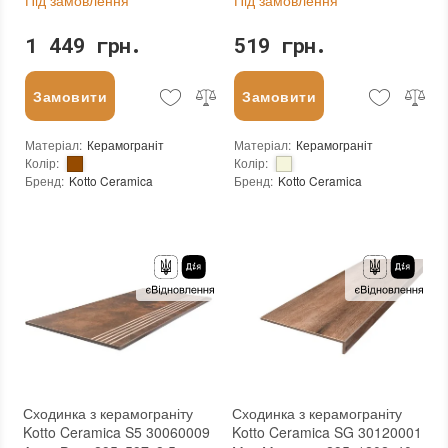
Пiд замовлення
Пiд замовлення
1 449 грн.
519 грн.
Замовити
Замовити
Матеріал
:
Керамограніт
Матеріал
:
Керамограніт
Колір
:
Колір
:
Бренд
:
Kotto Ceramica
Бренд
:
Kotto Ceramica
Країна виробника
:
Україна
Країна виробника
:
Україна
Тип поверхні
:
Матова
Тип поверхні
:
Матова
:
новий
:
новий
Основа
:
Сітка
Основа
:
Сітка
Сходинка з керамограніту
Сходинка з керамограніту
Kotto Ceramica S5 30060009
Kotto Ceramica SG 30120001