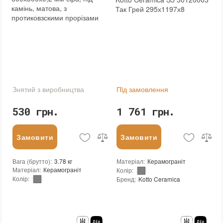
камінь, матова, з
Так Грей 295х1197х8
протиковзскими прорізами
Знятий з виробництва
Пiд замовлення
530 грн.
1 761 грн.
Замовити
Замовити
Вага (брутто)
:
3.78 кг
Матеріал
:
Керамограніт
Матеріал
:
Керамограніт
Колір
:
Колір
:
Бренд
:
Kotto Ceramica
Бренд
:
Zeus Ceramica
Країна виробника
:
Україна
Країна виробника
:
Україна
Тип поверхні
:
Матова
Тип поверхні
:
Матова
:
новий
:
новий
Основа
:
Сітка
Стійкість до температур
:
Морозостійка