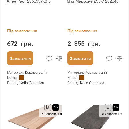
Апен Раст 295х597х8,5
Мат Марроне 295х1202х40
Пiд замовлення
Пiд замовлення
672 грн.
2 355 грн.
Замовити
Замовити
Матеріал
:
Керамограніт
Матеріал
:
Керамограніт
Колір
:
Колір
:
Бренд
:
Kotto Ceramica
Бренд
:
Kotto Ceramica
Країна виробника
:
Україна
Країна виробника
:
Україна
Тип поверхні
:
Матова
Тип поверхні
:
Матова
:
новий
:
новий
Основа
:
Сітка
Основа
:
Сітка