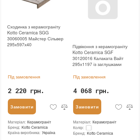
Сходинка з керамограніту
Kotto Ceramica SGG
30060005 Майстер Сільвер
295х597х40
Підвіконня з керамограніту
Kotto Ceramica SGF
30120016 Калаката Вайт
295х1197 із заглушками
Пiд замовлення
Пiд замовлення
2 220 грн.
4 068 грн.
Замовити
Замовити
Матеріал
:
Керамограніт
Матеріал
:
Керамограніт
Бренд
:
Kotto Ceramica
Колір
:
Країна виробника
:
Україна
Бренд
:
Kotto Ceramica
:
новий
Країна виробника
:
Україна