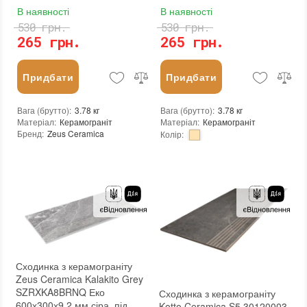
В наявності
В наявності
530 грн.
530 грн.
265 грн.
265 грн.
Придбати
Придбати
Вага (брутто)
:
3.78 кг
Вага (брутто)
:
3.78 кг
Матеріал
:
Керамограніт
Матеріал
:
Керамограніт
Бренд
:
Zeus Ceramica
Колір
:
Країна виробника
:
Україна
Бренд
:
Zeus Ceramica
Тип поверхні
:
Матова
Країна виробника
:
Україна
:
новий
Тип поверхні
:
Матова
Стійкість до температур
:
Морозостійка
:
новий
:
Зі знижкою
Стійкість до температур
:
Морозостійка
:
Зі знижкою
Сходинка з керамограніту
Zeus Ceramica Kalakito Grey
SZRXKA8BRNQ Еко
Сходинка з керамограніту
600х300х9,2 мм сіра, під
Kotto Ceramica S5 30120003