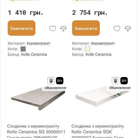
1 410 грн.
2 754 грн.
Замовити
Замовити
Матеріал
:
Керамограніт
Матеріал
:
Керамограніт
Колір
:
Колір
:
Бренд
:
Kotto Ceramica
Бренд
:
Kotto Ceramica
Країна виробника
:
Україна
Країна виробника
:
Україна
Тип поверхні
:
Глянцева
:
новий
:
новий
Основа
:
Сітка
Основа
:
Сітка
Сходинка з керамограніту
Сходинка з керамограніту
Kotto Ceramica SG 30060011
Kotto Ceramica SGK
Граніт григіо 295x600x20
30060007 Калакатта Голд