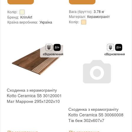
Вага (брутто)
:
3.78 кг
Колір
:
Матеріал
:
Керамограніт
Бренд
:
KrimArt
Колір
:
Країна виробника
:
Україна
Вид матеріалу
:
Мармур
Бренд
:
Zeus Ceramica
:
новий
Країна виробника
:
Україна
Тип поверхні
:
Матова
:
новий
Стійкість до температур
:
Морозостійка
Сходинка з керамограніту
Kotto Ceramica S5 30120001
Мат Марроне 295х1202х10
Сходинка з керамограніту
Kotto Ceramica S5 30060008
Тів беж 302х607х7