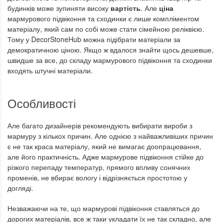
будинків може зупиняти високу
вартість
. Але
ціна
мармурового підвіконня та сходинки є лише компліментом
матеріалу, який сам по собі може стати сімейною реліквією.
Тому у DecorStoneHub можна підібрати матеріали за
демократичною ціною. Якщо ж вдалося знайти щось дешевше,
швидше за все, до складу мармурового підвіконня та сходинки
входять штучні матеріали.
Особливості
Але багато дизайнерів рекомендують вибирати вироби з
мармуру з кількох причин. Але однією з найважливіших причин
є не так краса матеріалу, який не вимагає доопрацювання,
але його практичність. Адже мармурове підвіконня стійке до
різкого перепаду температур, прямого впливу сонячних
променів, не вбирає вологу і відрізняється простотою у
догляді.
Незважаючи на те, що мармурові підвіконня ставляться до
дорогих матеріалів, все ж таки укладати їх не так складно, але