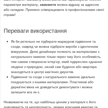
параметри матеріалу,
замовити
можна відразу за адресою
або складом. Приємно співпрацювати із професіоналами своєї
справи!
Переваги використання
Як би ретельно не підбирати мармурові підвіконня та
сходи, навряд чи можна підібрати вироби з ідентичним
візерунком. Деякі дизайнери полюють за матеріалами з
натурального каменю тільки через таку його особливість,
тим самим створюючи інтер'єр, який підкреслює єднання
людини з природою, нехай сам будинок або квартира
знаходяться в центрі кам'яних джунглів.
Підвіконня та сходи з натурального каменю ідеально
поєднуються з іншими матеріалами. Пластикові або
дерев'яні вікна не доведеться демонтувати і можна
залишити все як є.
Незважаючи на те, що найбільш цінним у матеріалі є його
довговічність та неповторність, деяких власників квартир та