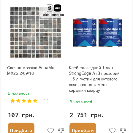
Скляна мозаїка AquaMo
Клей епоксідний Tenax
MX25-2/09/16
StrongEdge A+B прозорий
1,5 л густий для кутового
склеювання каменю
кераміки кварцу
В наявності
(1)
В наявності
107 грн.
2 751 грн.
Придбати
Придбати