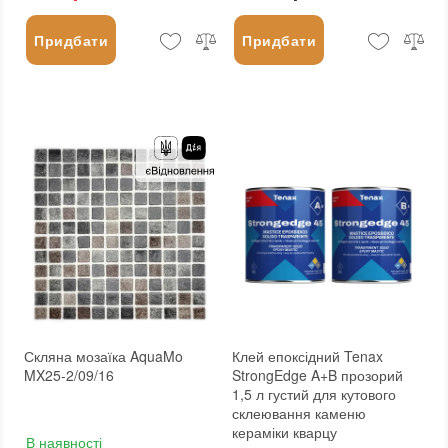
Придбати
Придбати
Скляна мозаїка AquaMo
Клей епоксідний Tenax
MX25-2/09/16
StrongEdge A+B прозорий
1,5 л густий для кутового
склеювання каменю
кераміки кварцу
В наявності