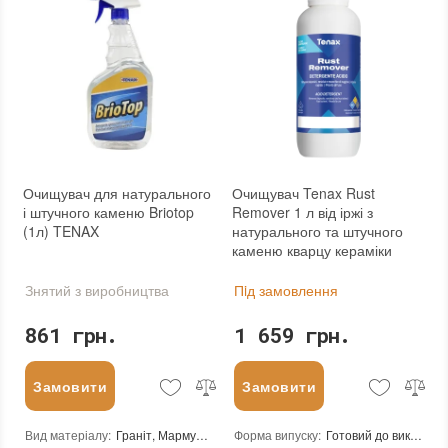
Очищувач для натурального
Очищувач Tenax Rust
і штучного каменю Briotop
Remover 1 л від іржі з
(1л) TENAX
натурального та штучного
каменю кварцу кераміки
Знятий з виробництва
Пiд замовлення
861 грн.
1 659 грн.
Замовити
Замовити
Вид матеріалу
:
Граніт, Мармур, Онікс, Травертин, Вапняк, Пісковик
Форма випуску
:
Готовий до використання