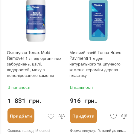
Очищувач Tenax Mold
Миючий засіб Tenax Bravo
Remover 1 л, від органічних
Pavimenti 1 л для
забруднень, цвілі,
натурального та штучного
водоростей, моху з
каменю кераміки дерева
неполірованого каменю
пластику
В наявності
В наявності
1 831 грн.
916 грн.
Придбати
Придбати
Основа
:
на водній основі
Форма випуску
:
Готовий до використання або розбавити у пропорції до 1:20