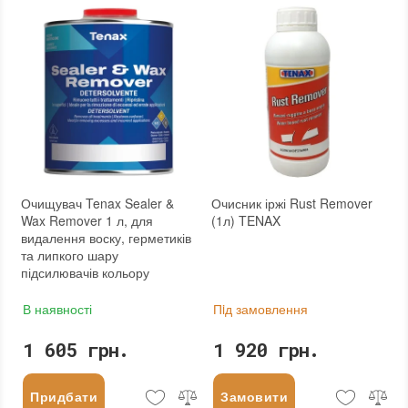
Очищувач Tenax Sealer &
Очисник іржі Rust Remover
Wax Remover 1 л, для
(1л) TENAX
видалення воску, герметиків
та липкого шару
підсилювачів кольору
В наявності
Пiд замовлення
1 605 грн.
1 920 грн.
Придбати
Замовити