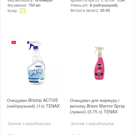
Фасування
:
750 мл
Рівень pH
:
8 (нейтральний)
Витрата (кв.м/л)
:
20-30
Колір
:
Основа
:
на водній основі
Тип використання
:
Для внутрішніх робіт, Для зовнішніх робіт
Консистенція
:
рідина
Витрата (л/кв.м)
:
0,025
Необоротність дії
:
ні
Бренд
:
Tenax
Необхідність змивання
:
ні
Країна виробника
:
Італія
Термін придатності
:
від 24 місяців
:
новий
Вага (брутто)
:
1.1 кг
Вид матеріалу
:
Граніт, Мармур, Онікс, Травертин, Агломерат, Вапняк, Пісковик, Керамограніт, Керамічна плитка, Кварцовий агломерат, Кварцит, Бетон, Теракота, Дерево
Фасування
:
1 л
Колір
:
Тип використання
:
Для внутрішніх робіт, Для зовнішніх робіт
Бренд
:
Tenax
Країна виробника
:
Італія
:
новий
Очищувач Briotop ACTIVE
Очищувач для мармуру і
(нейтральний) (1л) TENAX
вапняку Bravo Marmo Spray
(лужної) (0,75 л) TENAX
Знятий з виробництва
Знятий з виробництва