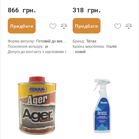
866 грн.
318 грн.
Придбати
Придбати
Форма випуску
:
Готовий до використання або розбавити за потребою
Бренд
:
Tenax
Посилення кольору
:
ні
Країна виробника
:
Італія
Допуск до контакту з харчовими продуктами
:
новий
:
ні
Щільність при 25°C гр./см³
:
1,025
Рівень pH
:
13,5 (лужний)
Витрата (кв.м/л)
:
10-100
Основа
:
на водній основі
Консистенція
:
рідина
Необоротність дії
:
так
Термін придатності
:
від 24 місяців
Вага (брутто)
:
1.15 кг
Вид матеріалу
:
Граніт, Мармур, Онікс, Травертин, Агломерат, Вапняк, Пісковик, Керамограніт, Керамічна плитка, Кварцовий агломерат, Бетон, Теракота
Фасування
:
1 л
Колір
:
Тип використання
:
Для внутрішніх робіт, Для зовнішніх робіт
Бренд
:
Tenax
Країна виробника
:
Італія
:
новий