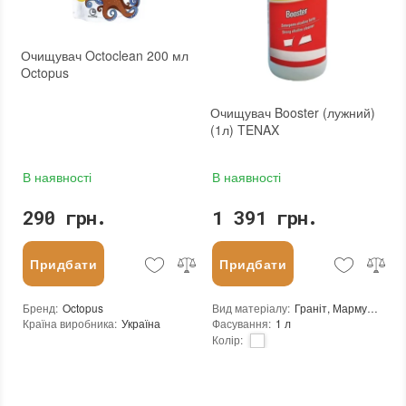
Тип використання
:
Для внутрішніх робіт, Для зовнішніх робіт
Бренд
:
Octopus
Країна виробника
:
Україна
Очищувач Octoclean 200 мл
:
новий
Octopus
Очищувач Booster (лужний)
(1л) TENAX
В наявності
В наявності
290 грн.
1 391 грн.
Придбати
Придбати
Бренд
:
Octopus
Вид матеріалу
:
Граніт, Мармур, Агломерат
Країна виробника
:
Україна
Фасування
:
1 л
Колір
:
Бренд
:
Tenax
Країна виробника
:
Італія
:
новий