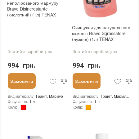
неполірованого мармуру
Bravo Disincrostante
(кислотний) (1л) TENAX
Очищувач для натурального
каменю Bravo Sgrassatore
(лужної) (1л) TENAX
Знятий з виробництва
Знятий з виробництва
994 грн.
994 грн.
Замовити
Замовити
Вид матеріалу
:
Граніт, Мармур
Вид матеріалу
:
Граніт, Мармур, Травертин, Вапняк
Фасування
:
1 л
Фасування
:
1 л
Колір
:
Колір
:
Тип використання
:
Для внутрішніх робіт, Для зовнішніх робіт
Тип використання
:
Для внутрішніх робіт, Для зовнішніх робіт
Бренд
:
Tenax
Бренд
:
Tenax
Країна виробника
:
Італія
Країна виробника
:
Італія
:
новий
:
новий