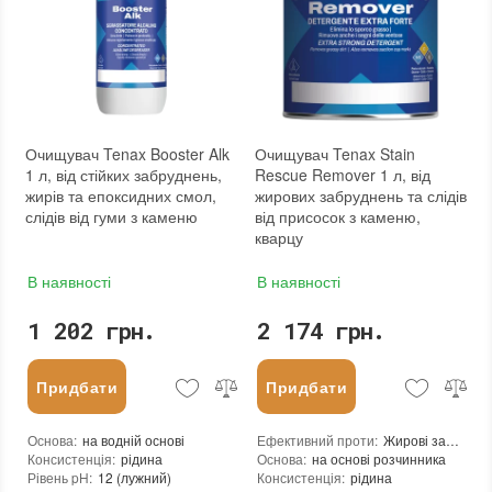
Колір
:
Вага (брутто)
:
0.8 кг
Фасування
:
750 мл
Тип використання
:
Для внутрішніх робіт, Для зовнішніх робіт
Бренд
:
Tenax
Країна виробника
:
Італія
:
новий
Очищувач Tenax Booster Alk
Очищувач Tenax Stain
1 л, від стійких забруднень,
Rescue Remover 1 л, від
жирів та епоксидних смол,
жирових забруднень та слідів
слідів від гуми з каменю
від присосок з каменю,
кварцу
В наявності
В наявності
1 202 грн.
2 174 грн.
Придбати
Придбати
Основа
:
на водній основі
Ефективний проти
:
Жирові забруднення; Сліди від присосок
Консистенція
:
рідина
Основа
:
на основі розчинника
Рівень pH
:
12 (лужний)
Консистенція
:
рідина