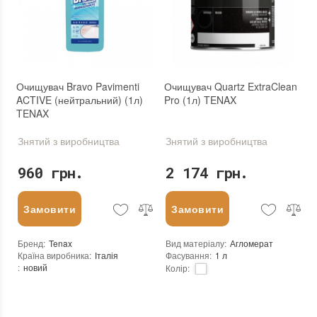
Очищувач Bravo Pavimenti
Очищувач Quartz ExtraClean
ACTIVE (нейтральний) (1л)
Pro (1л) TENAX
TENAX
Знятий з виробництва
Знятий з виробництва
960 грн.
2 174 грн.
Замовити
Замовити
Бренд
:
Tenax
Вид матеріалу
:
Агломерат
Країна виробника
:
Італія
Фасування
:
1 л
:
новий
Колір
:
Тип використання
:
Для внутрішніх робіт, Для зовнішніх робіт
Витрата (л/кв.м)
:
0,050
Бренд
:
Tenax
Країна виробника
:
Італія