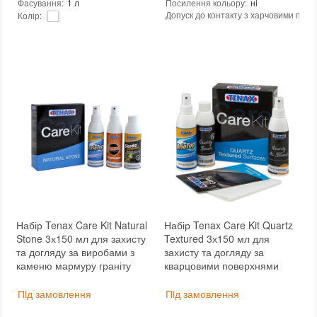
Фасування
:
1 л
Посилення кольору
:
ні
Допуск до контакту з харчовими про
Колір
:
Витрати для поверхонь з низькою пор
Тип використання
:
Для внутрішніх робіт, Для зовнішніх робіт
Витрата для поверхонь із високою пор
Бренд
:
Tenax
Щільність при 25°C гр./см³
:
1,24
Країна виробника
:
Італія
Рівень pH
:
2 (кислотний)
:
новий
Основа
:
на водній основі
Консистенція
:
рідина
Необхідність змивання
:
так
Вид матеріалу
:
Граніт, Мармур, Онікс, Травертин, Агломерат, Вапняк, Пісковик, Керамограніт, Керамічна плитка, Бетон, Теракота
Колір
:
Тип використання
:
Для внутрішніх робіт, Для зовнішніх робіт
Бренд
:
Tenax
Країна виробника
:
Італія
:
новий
Набір Tenax Care Kit Natural
Набір Tenax Care Kit Quartz
Stone 3х150 мл для захисту
Textured 3х150 мл для
та догляду за виробами з
захисту та догляду за
каменю мармуру граніту
кварцовими поверхнями
Пiд замовлення
Пiд замовлення