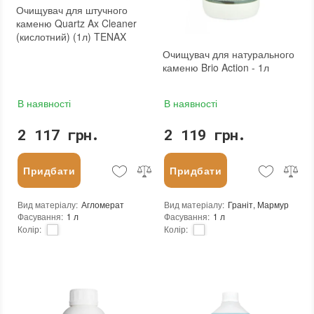
Очищувач для штучного
каменю Quartz Ax Cleaner
(кислотний) (1л) TENAX
Очищувач для натурального
каменю Brio Action - 1л
В наявності
В наявності
2 117 грн.
2 119 грн.
Придбати
Придбати
Вид матеріалу
:
Агломерат
Вид матеріалу
:
Граніт, Мармур
Фасування
:
1 л
Фасування
:
1 л
Колір
:
Колір
:
Тип використання
:
Для внутрішніх робіт, Для зовнішніх робіт
Бренд
:
Tenax
Бренд
:
Tenax
Країна виробника
:
Італія
Країна виробника
:
Італія
:
новий
:
новий