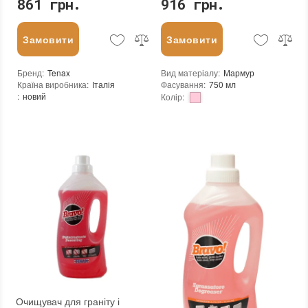
861 грн.
916 грн.
Замовити
Замовити
Бренд
:
Tenax
Вид матеріалу
:
Мармур
Країна виробника
:
Італія
Фасування
:
750 мл
:
новий
Колір
:
Бренд
:
Tenax
Країна виробника
:
Італія
:
новий
Очищувач для граніту і