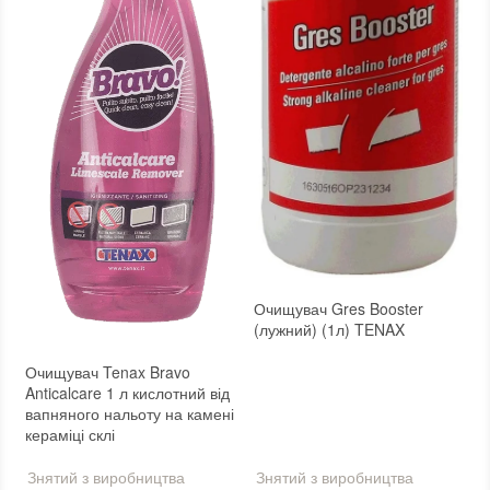
Очищувач Gres Booster
(лужний) (1л) TENAX
Очищувач Tenax Bravo
Anticalcare 1 л кислотний від
вапняного нальоту на камені
кераміці склі
Знятий з виробництва
Знятий з виробництва