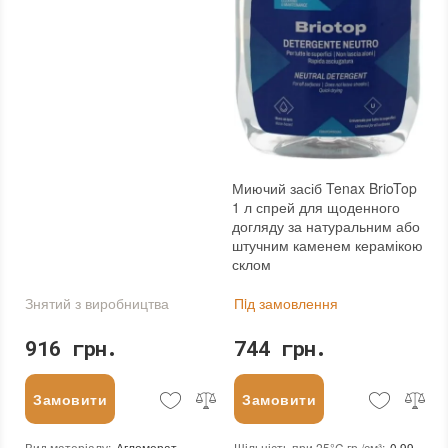
Миючий засіб Tenax BrioTop
1 л спрей для щоденного
догляду за натуральним або
штучним каменем керамікою
склом
Знятий з виробництва
Пiд замовлення
916 грн.
744 грн.
Замовити
Замовити
Вид матеріалу
:
Агломерат
Щільність при 25°C гр./см³
:
0,99