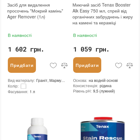
Засіб для видалення
Миючий засіб Tenax Booster
просочень "Мокрий камінь"
Alk Easy 750 мл, спрей від
Ager Remover (1л)
органічних забруднень і жиру
на камені та кераміці
В наявності
В наявності
1 602 грн.
1 059 грн.
Придбати
Придбати
Вид матеріалу
:
Граніт, Мармур, Онікс, Травертин, Агломерат, Вапняк, Пісковик
Основа
:
на водній основі
Консистенція
:
рідина
Колір
:
Рівень pH
:
9,5 (лужний)
Фасування
:
1 л
Щільність при 25°C гр./см³
:
1,0
Тип використання
:
Для внутрішніх робіт, Для зовнішніх робіт
Витрати для поверхонь з низькою пор
Бренд
:
Tenax
Витрата для поверхонь із високою пор
Країна виробника
:
Італія
Посилення кольору
:
ні
:
новий
Допуск до контакту з харчовими про
Форма випуску
:
Готовий до використання
Необхідність змивання
:
так
Термін придатності
:
від 24 місяців
Вид матеріалу
:
Граніт, Мармур, Онікс, Травертин, Агломерат, Керамограніт, Керамічна плитка, Кварцовий агломерат, Кварцит, Бетон, Теракота