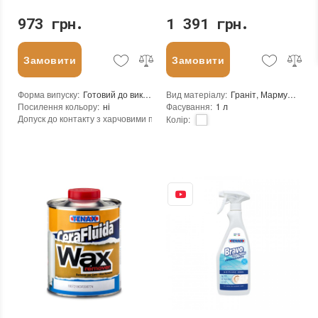
973 грн.
1 391 грн.
Замовити
Замовити
Форма випуску
:
Готовий до використання або розбавити за потребою
Вид матеріалу
:
Граніт, Мармур, Агломерат
Посилення кольору
:
ні
Фасування
:
1 л
Допуск до контакту з харчовими продуктами
:
ні
Колір
:
Щільність при 25°C гр./см³
:
1,0
Бренд
:
Tenax
Рівень pH
:
1,3 (кислотный)
Країна виробника
:
Італія
Витрата (кв.м/л)
:
10-100
:
новий
Основа
:
на водній основі
Консистенція
:
рідина
Необхідність змивання
:
так
Термін придатності
:
від 24 місяців
Вага (брутто)
:
1.1 кг
Вид матеріалу
:
Граніт, Мармур, Онікс, Травертин, Агломерат, Вапняк, Пісковик, Керамограніт, Керамічна плитка, Кварцовий агломерат, Кварцит, Бетон, Теракота
Фасування
:
1 л
Колір
:
Тип використання
:
Для внутрішніх робіт, Для зовнішніх робіт
Бренд
:
Tenax
Країна виробника
:
Італія
:
новий