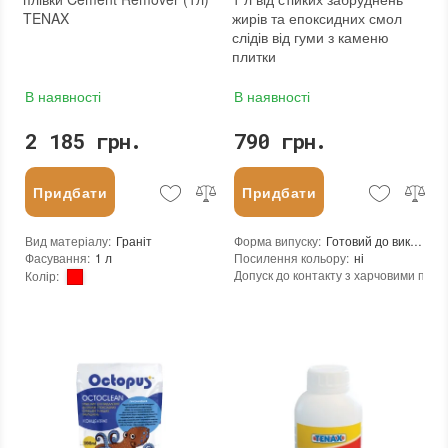
TENAX
жирів та епоксидних смол
слідів від гуми з каменю
плитки
В наявності
В наявності
2 185 грн.
790 грн.
Придбати
Придбати
Вид матеріалу
:
Граніт
Форма випуску
:
Готовий до використання або розбавити у пропорції до 1:10
Фасування
:
1 л
Посилення кольору
:
ні
Допуск до контакту з харчовими про
Колір
:
Витрати для поверхонь з низькою пор
Бренд
:
Tenax
Витрата для поверхонь із високою пор
Країна виробника
:
Італія
Рівень pH
:
10-11 (лужний)
:
новий
Консистенція
:
рідина
Необоротність дії
:
так
Термін придатності
:
від 24 місяців
Вага (брутто)
:
1.15 кг
Вид матеріалу
:
Граніт, Мармур, Онікс, Травертин, Агломерат, Вапняк, Пісковик, Керамограніт, Керамічна плитка, Кварцовий агломерат, Кварцит, Скло, Бетон, Теракота
Фасування
:
1 л
Колір
: