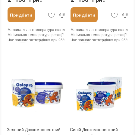
Придбати
Придбати
Максимальна температура експлуатації
Максимальна температура експлуата
:
+100°С
Мінімальна температура реакції
:
-45°С
Мінімальна температура реакції
:
-45
Час повного затвердіння при 25°С
:
24 годин
Час повного затвердіння при 25°С
:
2
Колір
:
Колір
:
Вага (брутто)
:
2.5 кг
Вага (брутто)
:
2.5 кг
Бренд
:
Octopus
Бренд
:
Octopus
Країна виробника
:
Україна
Країна виробника
:
Україна
:
новий
:
новий
Зелений Двокомпонентний
Синій Двокомпонентний