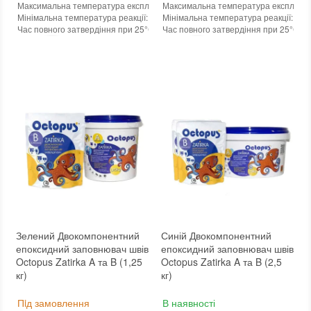
Максимальна температура експлуатації
Максимальна температура експлуата
:
+100°С
Мінімальна температура реакції
:
-45°С
Мінімальна температура реакції
:
-45
Час повного затвердіння при 25°С
:
24 годин
Час повного затвердіння при 25°С
:
2
Колір
:
Колір
:
Вага (брутто)
:
1.25 кг
Вага (брутто)
:
1.25 кг
Бренд
:
Octopus
Бренд
:
Octopus
Країна виробника
:
Україна
Країна виробника
:
Україна
:
новий
:
новий
Зелений Двокомпонентний
Синій Двокомпонентний
епоксидний заповнювач швів
епоксидний заповнювач швів
Octopus Zatirka A та B (1,25
Octopus Zatirka A та B (2,5
кг)
кг)
Пiд замовлення
В наявності