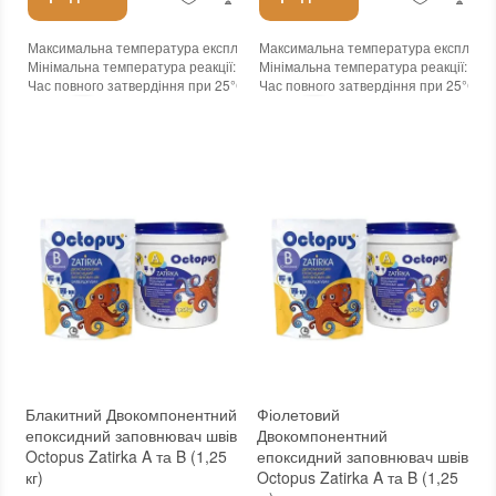
Максимальна температура експлуатації
Максимальна температура експлуата
:
+100°С
Мінімальна температура реакції
:
-45°С
Мінімальна температура реакції
:
-45
Час повного затвердіння при 25°С
:
24 годин
Час повного затвердіння при 25°С
:
2
Колір
:
Колір
:
Вага (брутто)
:
1.25 кг
Вага (брутто)
:
1.25 кг
Бренд
:
Octopus
Бренд
:
Octopus
Країна виробника
:
Україна
Країна виробника
:
Україна
:
новий
:
новий
Блакитний Двокомпонентний
Фіолетовий
епоксидний заповнювач швів
Двокомпонентний
Octopus Zatirka A та B (1,25
епоксидний заповнювач швів
кг)
Octopus Zatirka A та B (1,25