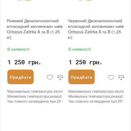
Рожевий Двокомпонентний
Червоний Двокомпонентний
епоксидний заповнювач швів
епоксидний заповнювач швів
Octopus Zatirka A та B (1,25
Octopus Zatirka A та B (1,25
кг)
кг)
В наявності
В наявності
1 250 грн.
1 250 грн.
Придбати
Придбати
Максимальна температура експлуатації
Максимальна температура експлуата
:
+100°С
Мінімальна температура реакції
:
-45°С
Мінімальна температура реакції
:
-45
Час повного затвердіння при 25°С
:
24 годин
Час повного затвердіння при 25°С
:
2
Колір
:
Колір
:
Вага (брутто)
:
1.25 кг
Вага (брутто)
:
1.25 кг
Бренд
:
Octopus
Бренд
:
Octopus
Країна виробника
:
Україна
Країна виробника
:
Україна
:
новий
:
новий