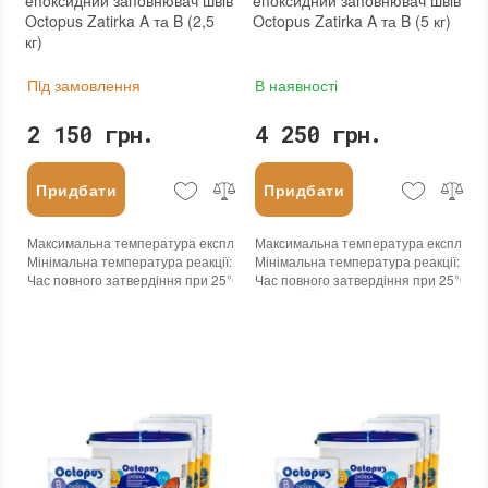
епоксидний заповнювач швів
епоксидний заповнювач швів
Octopus Zatirka A та B (2,5
Octopus Zatirka A та B (5 кг)
кг)
Пiд замовлення
В наявності
2 150 грн.
4 250 грн.
Придбати
Придбати
Максимальна температура експлуатації
Максимальна температура експлуата
:
+100°С
Мінімальна температура реакції
:
-45°С
Мінімальна температура реакції
:
-45
Час повного затвердіння при 25°С
:
24 годин
Час повного затвердіння при 25°С
:
2
Колір
:
Колір
:
Вага (брутто)
:
2.5 кг
Вага (брутто)
:
5 кг
Бренд
:
Octopus
Бренд
:
Octopus
Країна виробника
:
Україна
Країна виробника
:
Україна
:
новий
:
новий