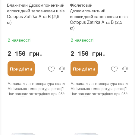
Блакитний Двокомпонентний
Фіолетовий
епоксидний заповнювач швів
Двокомпонентний
Octopus Zatirka A та B (2,5
епоксидний заповнювач швів
кг)
Octopus Zatirka A та B (2,5
кг)
В наявності
В наявності
2 150 грн.
2 150 грн.
Придбати
Придбати
Максимальна температура експлуатації
Максимальна температура експлуата
:
+100°С
Мінімальна температура реакції
:
-45°С
Мінімальна температура реакції
:
-45
Час повного затвердіння при 25°С
:
24 годин
Час повного затвердіння при 25°С
:
2
Колір
:
Колір
:
Вага (брутто)
:
2.5 кг
Вага (брутто)
:
2.5 кг
Бренд
:
Octopus
Бренд
:
Octopus
Країна виробника
:
Україна
Країна виробника
:
Україна
:
новий
:
новий