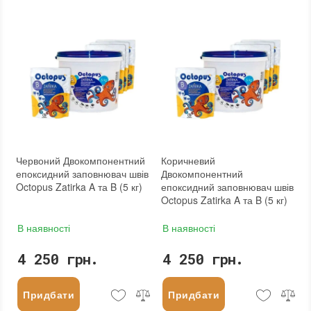
Країна виробника
:
Україна
Країна виробника
:
Україна
:
новий
:
новий
Червоний Двокомпонентний
Коричневий
епоксидний заповнювач швів
Двокомпонентний
Octopus Zatirka A та B (5 кг)
епоксидний заповнювач швів
Octopus Zatirka A та B (5 кг)
В наявності
В наявності
4 250 грн.
4 250 грн.
Придбати
Придбати