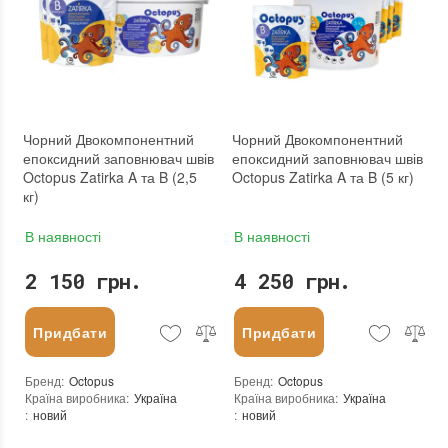
Чорний Двокомпонентний
Чорний Двокомпонентний
епоксидний заповнювач швів
епоксидний заповнювач швів
Octopus Zatirka A та B (2,5
Octopus Zatirka A та B (5 кг)
кг)
В наявності
В наявності
2 150 грн.
4 250 грн.
Придбати
Придбати
Бренд
:
Octopus
Бренд
:
Octopus
Країна виробника
:
Україна
Країна виробника
:
Україна
:
новий
:
новий