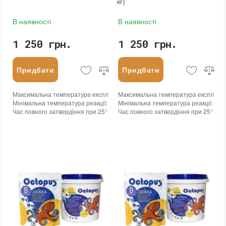
кг)
В наявності
В наявності
1 250 грн.
1 250 грн.
Придбати
Придбати
Максимальна температура експлуатації
Максимальна температура експлуата
:
+100°С
Мінімальна температура реакції
:
-45°С
Мінімальна температура реакції
:
-45
Час повного затвердіння при 25°С
:
24 годин
Час повного затвердіння при 25°С
:
2
Колір
:
Колір
:
Вага (брутто)
:
1.25 кг
Вага (брутто)
:
1.25 кг
Бренд
:
Octopus
Бренд
:
Octopus
Країна виробника
:
Україна
Країна виробника
:
Україна
:
новий
:
новий