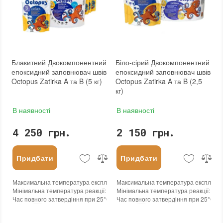
Блакитний Двокомпонентний
Біло-сірий Двокомпонентний
епоксидний заповнювач швів
епоксидний заповнювач швів
Octopus Zatirka A та B (5 кг)
Octopus Zatirka A та B (2,5
кг)
В наявності
В наявності
4 250 грн.
2 150 грн.
Придбати
Придбати
Максимальна температура експлуатації
Максимальна температура експлуата
:
+100°С
Мінімальна температура реакції
:
-45°С
Мінімальна температура реакції
:
-45
Час повного затвердіння при 25°С
:
24 годин
Час повного затвердіння при 25°С
:
2
Колір
:
Колір
:
Вага (брутто)
:
5 кг
Вага (брутто)
:
2.5 кг