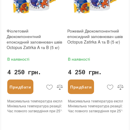
Фіолетовий
Рожевий Двокомпонентний
Двокомпонентний
епоксидний заповнювач швів
епоксидний заповнювач швів
Octopus Zatirka A та B (5 кг)
Octopus Zatirka A та B (5 кг)
В наявності
В наявності
4 250 грн.
4 250 грн.
Придбати
Придбати
Максимальна температура експлуатації
Максимальна температура експлуата
:
+100°С
Мінімальна температура реакції
:
-45°С
Мінімальна температура реакції
:
-45
Час повного затвердіння при 25°С
:
24 годин
Час повного затвердіння при 25°С
:
2
Колір
:
Колір
:
Вага (брутто)
:
5 кг
Вага (брутто)
:
5 кг
Бренд
:
Octopus
Бренд
:
Octopus