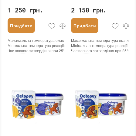
1 250 грн.
2 150 грн.
Придбати
Придбати
Максимальна температура експлуатації
Максимальна температура експлуата
:
+100°С
Мінімальна температура реакції
:
-45°С
Мінімальна температура реакції
:
-45
Час повного затвердіння при 25°С
:
24 годин
Час повного затвердіння при 25°С
:
2
Колір
:
Колір
:
Вага (брутто)
:
1.25 кг
Вага (брутто)
:
2.5 кг
Бренд
:
Octopus
Бренд
:
Octopus
Країна виробника
:
Україна
Країна виробника
:
Україна
:
новий
:
новий