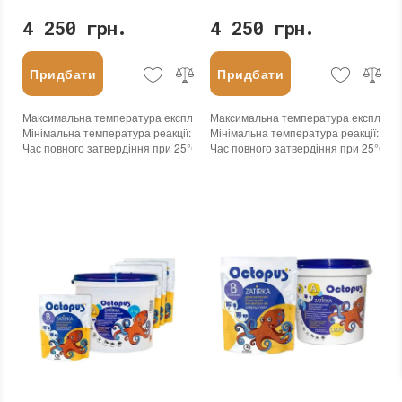
4 250 грн.
4 250 грн.
Придбати
Придбати
Максимальна температура експлуатації
Максимальна температура експлуата
:
+100°С
Мінімальна температура реакції
:
-45°С
Мінімальна температура реакції
:
-45
Час повного затвердіння при 25°С
:
24 годин
Час повного затвердіння при 25°С
:
2
Колір
:
Колір
:
Вага (брутто)
:
5 кг
Вага (брутто)
:
5 кг
Бренд
:
Octopus
Бренд
:
Octopus
Країна виробника
:
Україна
Країна виробника
:
Україна
:
новий
:
новий