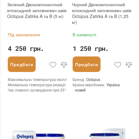
Зелений Двокомпонентний
Чорний Двокомпонентний
епоксидний заповнювач швів
епоксидний заповнювач швів
Octopus Zatirka A та B (5 кг)
Octopus Zatirka A та B (1,25
кг)
Пiд замовлення
В наявності
4 250 грн.
1 250 грн.
Придбати
Придбати
Максимальна температура експлуатації
Бренд
:
+100°С
:
Octopus
Мінімальна температура реакції
:
-45°С
Країна виробника
:
Україна
Час повного затвердіння при 25°С
:
24 годин
:
новий
Колір
:
Вага (брутто)
:
5 кг
Бренд
:
Octopus
Країна виробника
:
Україна
:
новий