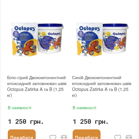
Бренд
:
Octopus
Бренд
:
Octopus
Країна виробника
:
Україна
Країна виробника
:
Україна
:
новий
:
новий
Біло-сірий Двокомпонентний
Синій Двокомпонентний
епоксидний заповнювач швів
епоксидний заповнювач швів
Octopus Zatirka A та B (1,25
Octopus Zatirka A та B (1,25
кг)
кг)
В наявності
В наявності
1 250 грн.
1 250 грн.
Придбати
Придбати