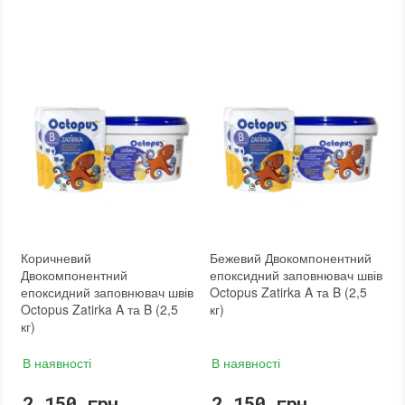
Колір
:
Колір
:
Вага (брутто)
:
2.5 кг
Вага (брутто)
:
2.5 кг
Бренд
:
Octopus
Бренд
:
Octopus
Країна виробника
:
Україна
Країна виробника
:
Україна
:
новий
:
новий
Коричневий
Бежевий Двокомпонентний
Двокомпонентний
епоксидний заповнювач швів
епоксидний заповнювач швів
Octopus Zatirka A та B (2,5
Octopus Zatirka A та B (2,5
кг)
кг)
В наявності
В наявності
2 150 грн.
2 150 грн.