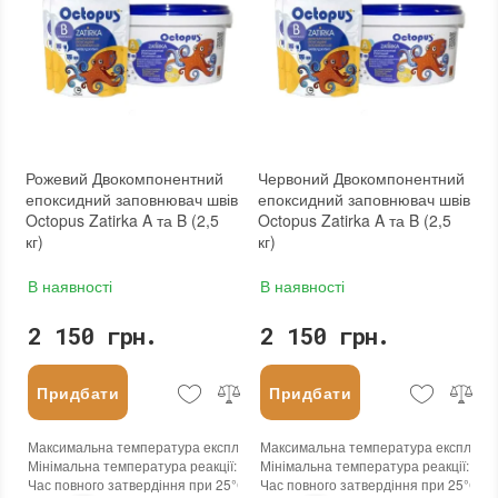
Рожевий Двокомпонентний
Червоний Двокомпонентний
епоксидний заповнювач швів
епоксидний заповнювач швів
Octopus Zatirka A та B (2,5
Octopus Zatirka A та B (2,5
кг)
кг)
В наявності
В наявності
2 150 грн.
2 150 грн.
Придбати
Придбати
Максимальна температура експлуатації
Максимальна температура експлуата
:
+100°С
Мінімальна температура реакції
:
-45°С
Мінімальна температура реакції
:
-45
Час повного затвердіння при 25°С
:
24 годин
Час повного затвердіння при 25°С
:
2