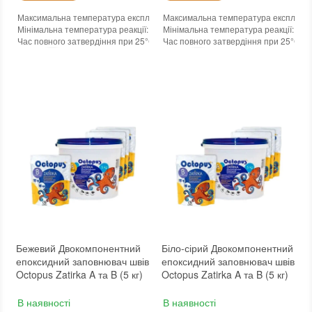
Максимальна температура експлуатації
Максимальна температура експлуата
:
+100°С
Мінімальна температура реакції
:
-45°С
Мінімальна температура реакції
:
-45
Час повного затвердіння при 25°С
:
24 годин
Час повного затвердіння при 25°С
:
2
Колір
:
Колір
:
Вага (брутто)
:
5 кг
Вага (брутто)
:
5 кг
Бренд
:
Octopus
Бренд
:
Octopus
Країна виробника
:
Україна
Країна виробника
:
Україна
:
новий
:
новий
Бежевий Двокомпонентний
Біло-сірий Двокомпонентний
епоксидний заповнювач швів
епоксидний заповнювач швів
Octopus Zatirka A та B (5 кг)
Octopus Zatirka A та B (5 кг)
В наявності
В наявності