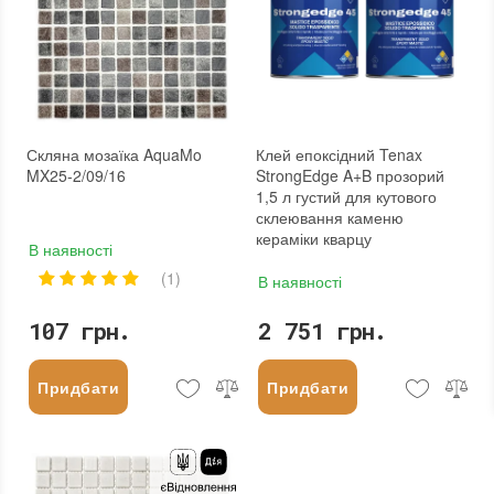
Скляна мозаїка AquaMo
Клей епоксідний Tenax
MX25-2/09/16
StrongEdge A+B прозорий
1,5 л густий для кутового
склеювання каменю
кераміки кварцу
В наявності
(1)
В наявності
107 грн.
2 751 грн.
Придбати
Придбати