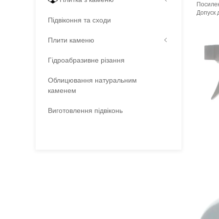
Посиле
Допуск 
Підвіконня та сходи
Щільніст
Рівень 
Витрата 
Плити каменю
Основа
:
Консист
Гідроабразивне різання
Необоро
Термін 
Вага (б
Облицювання натуральним
Вид мат
каменем
Фасува
Колір
:
Виготовлення підвіконь
Тип вик
Бренд
:
Країна 
:
новий