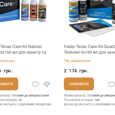
Tenax Care Kit Natural
Набір Tenax Care Kit Quart
 3х150 мл для захисту та
Textured 3х150 мл для захи
ду за виробами з каменю
догляду за кварцовими
мовлення
Пiд замовлення
ру граніту
поверхнями
6 грн.
2 174 грн.
МОВИТИ
ЗАМОВИТИ
ипуску
:
Готовий до використання
Форма випуску
:
Готовий до викор
ння кольору
:
ні
Посилення кольору
:
так
до контакту з харчовими продуктами
:
ні
Допуск до контакту з харчовими п
(кв.м/л)
:
20-30
Витрата (кв.м/л)
:
20-30
на водній основі
Основа
:
на водній основі