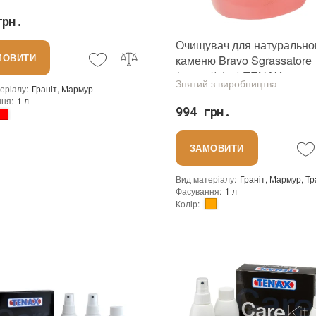
X
грн.
Очищувач для натурально
МОВИТИ
каменю Bravo Sgrassatore
(лужної) (1л) TENAX
Знятий з виробництва
еріалу
:
Граніт, Мармур
ння
:
1 л
994 грн.
ористання
:
Для внутрішніх робіт, Для зовнішніх робіт
Tenax
ЗАМОВИТИ
виробника
:
Італія
Вид матеріалу
:
Фасування
:
1 л
Колір
:
Тип використання
:
Бренд
:
Tenax
Країна виробника
:
Італія
:
новий