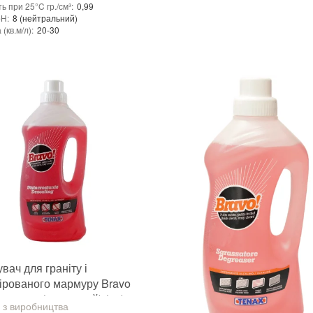
ь при 25°C гр./см³
:
0,99
pH
:
8 (нейтральний)
(кв.м/л)
:
20-30
на водній основі
енція
:
рідина
тність дії
:
ні
ність змивання
:
ні
придатності
:
від 24 місяців
рутто)
:
1.1 кг
еріалу
:
Граніт, Мармур, Онікс, Травертин, Агломерат, Вапняк, Пісковик, Керамограніт, Керамічна плитка, Кварцовий агломерат, Кварцит, Бетон, Теракота, Дерево
ння
:
1 л
ористання
:
Для внутрішніх робіт, Для зовнішніх робіт
Tenax
виробника
:
Італія
вач для граніту і
ірованого мармуру Bravo
rostante (кислотний) (1л)
 з виробництва