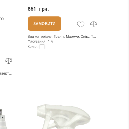
861 грн.
го
ЗАМОВИТИ
Вид матеріалу
:
Граніт, Мармур, Онікс, Травертин, Вапняк, Пісковик
Фасування
:
1 л
Колір
:
Тип використання
:
Для внутрішніх робіт, Для зовнішніх робіт
Бренд
:
Tenax
Країна виробника
:
Італія
:
новий
Граніт, Мармур, Травертин, Вапняк
Для внутрішніх робіт, Для зовнішніх робіт