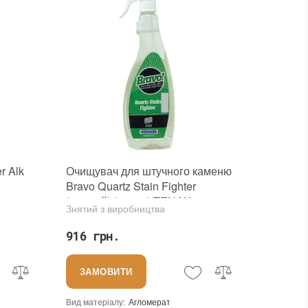
r Alk
Очищувач для штучного каменю
Bravo Quartz Stain Fighter
иру на
(лужний) (0,75 л) TENAX
Знятий з виробництва
916 грн.
ЗАМОВИТИ
Вид матеріалу
:
Агломерат