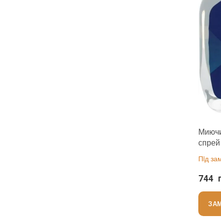
Миючи
спрей
натур
Пiд за
камен
744 
ЗА