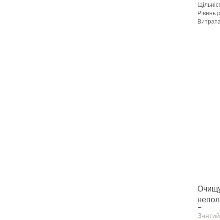
Щільніст
Рівень 
Витрата 
Основа
:
Консист
Необоро
Необхід
Термін 
Вага (б
Вид мат
Фасува
Колір
:
Тип вик
Бренд
:
Країна 
:
новий
Очищу
непол
Disinc
Знятий