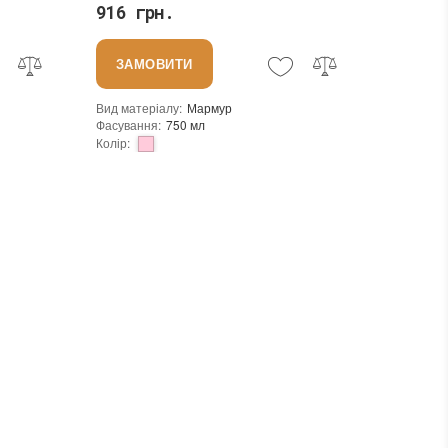
916 грн.
ЗАМОВИТИ
Вид матеріалу
:
Мармур
Фасування
:
750 мл
Колір
:
Бренд
:
Tenax
Країна виробника
:
Італія
:
новий