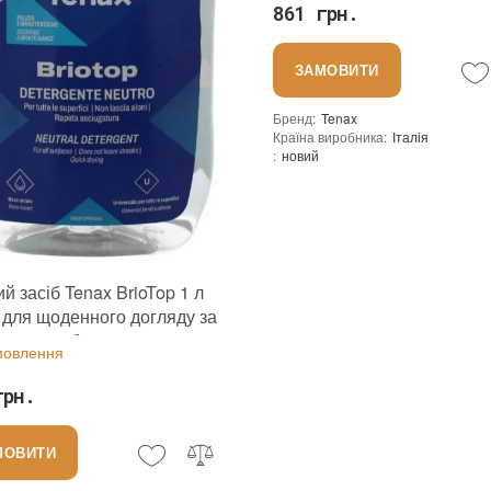
861 грн.
ЗАМОВИТИ
Бренд
:
Tenax
Країна виробника
:
Італія
:
новий
й засіб Tenax BrioTop 1 л
 для щоденного догляду за
альним або штучним
мовлення
ем керамікою склом
грн.
МОВИТИ