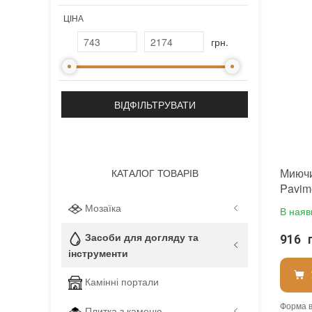
ЦІНА
грн.
Миючи
КАТАЛОГ ТОВАРІВ
Pavim
та шт
Мозаїка
В наяв
дерев
Засоби для догляду та
916 
інструменти
Камінні портали
Форма в
Плитка з каменю