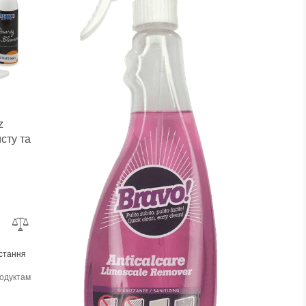
z
сту та
истання
родуктами
:
так