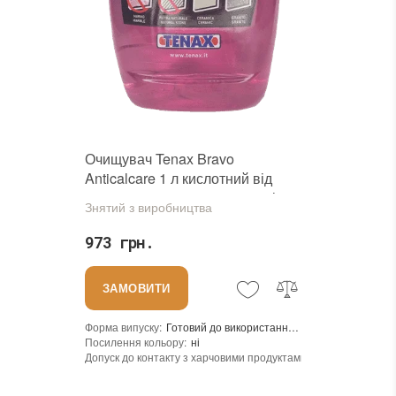
Граніт, Мармур, Онікс, Травертин, Агломерат, Вапняк, Пісковик, Керамограніт, Керамічна плитка, Кварцовий агломерат, Кварцит, Бетон, Теракота, Дерево
Для внутрішніх робіт, Для зовнішніх робіт
Очищувач Tenax Bravo
Anticalcare 1 л кислотний від
вапняного нальоту на камені
Знятий з виробництва
кераміці склі
973 грн.
ЗАМОВИТИ
Форма випуску
:
Готовий до використання або розбавити за потребою
Посилення кольору
:
ні
Допуск до контакту з харчовими продуктами
:
ні
Щільність при 25°C гр./см³
:
1,0
Рівень pH
:
1,3 (кислотный)