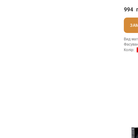
TENA
994 
ЗА
Вид мат
Фасува
Колір
:
Тип вик
Бренд
:
Країна 
:
новий