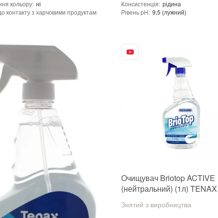
ння кольору
:
ні
Консистенція
:
рідина
до контакту з харчовими продуктами
:
ні
Рівень pH
:
9,5 (лужний)
ь при 25°C гр./см³
:
1,02
Щільність при 25°C гр./см³
:
1,0
pH
:
8 (нейтральний)
Витрати для поверхонь з низькою п
(кв.м/л)
:
40-100
Витрата для поверхонь із високою 
на водній основі
Посилення кольору
:
ні
енція
:
рідина
Допуск до контакту з харчовими п
тність дії
:
ні
Форма випуску
:
Готовий до викор
придатності
:
від 24 місяців
Необхідність змивання
:
так
рутто)
:
1.15 кг
Термін придатності
:
від 24 місяців
еріалу
:
Граніт, Мармур, Онікс, Травертин, Агломерат, Вапняк, Пісковик, Керамограніт, Керамічна плитка, Кварцовий агломерат, Кварцит, Бетон, Теракота, Дерево
Вид матеріалу
:
ння
:
1 л
Колір
:
Вага (брутто)
:
0.8 кг
ористання
:
Для внутрішніх робіт, Для зовнішніх робіт
Фасування
:
750 мл
Tenax
Тип використання
:
виробника
:
Італія
Бренд
:
Tenax
Країна виробника
:
Італія
:
новий
Очищувач Briotop ACTIVE
(нейтральний) (1л) TENAX
Знятий з виробництва