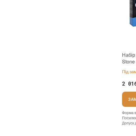
Набір 
Stone
догля
Пiд за
марму
2 01
ЗА
Форма в
Посиле
Допуск 
Витрата 
Основа
: