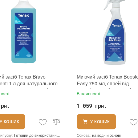
й засіб Tenax Bravo
Миючий засіб Tenax Booste
enti 1 л для натурального
Easy 750 мл, спрей від
учного каменю кераміки
органічних забруднень і ж
ності
В наявності
а пластику
камені та кераміці
грн.
1 059 грн.
У КОШИК
У КОШИК
ипуску
:
Готовий до використання або розбавити у пропорції до 1:20
Основа
:
на водній основі