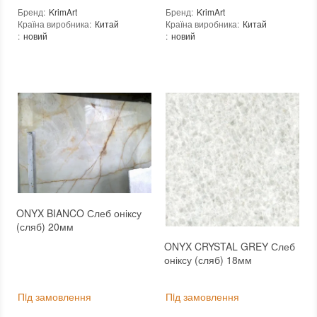
Бренд
:
KrimArt
Бренд
:
KrimArt
Країна виробника
:
Китай
Країна виробника
:
Китай
:
новий
:
новий
ONYX BIANCO Слеб оніксу
(сляб) 20мм
ONYX CRYSTAL GREY Слеб
оніксу (сляб) 18мм
Пiд замовлення
Пiд замовлення