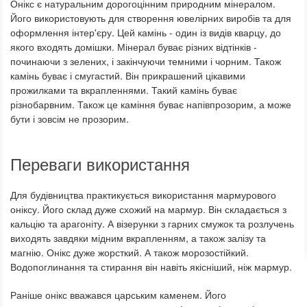
Онікс є натуральним дорогоцінним природним мінералом.
Його використовують для створення ювелірних виробів та для
оформлення інтер'єру. Цей камінь - один із видів кварцу, до
якого входять домішки. Мінерал буває різних відтінків -
починаючи з зелених, і закінчуючи темними і чорним. Також
камінь буває і смугастий. Він прикрашений цікавими
прожилками та вкрапленнями. Такий камінь буває
різнобарвним. Також це каміння буває напівпрозорим, а може
бути і зовсім не прозорим.
Переваги використання
Для будівництва практикується використання мармурового
оніксу. Його склад дуже схожий на мармур. Він складається з
кальцію та арагоніту. А візерунки з гарних смужок та розлучень
виходять завдяки мідним вкрапленням, а також залізу та
магнію. Онікс дуже жорсткий. А також морозостійкий.
Водопоглинання та стирання він навіть якісніший, ніж мармур.
Раніше онікс вважався царським каменем. Його