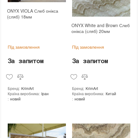
ONYX VIOLA Слеб онікса
(сляб) 18мм
ONYX White and Brown Слеб
онікса (сляб) 20мм
Пiд замовлення
Пiд замовлення
За запитом
За запитом
Бренд
:
KrimArt
Бренд
:
KrimArt
Країна виробника
:
Іран
Країна виробника
:
Китай
:
новий
:
новий