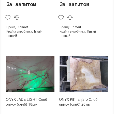
За запитом
За запитом
Бренд
:
KrimArt
Бренд
:
KrimArt
Країна виробника
:
Італія
Країна виробника
:
Китай
:
новий
:
новий
ONYX JADE LIGHT Слеб
ONYX Kilimanjaro Слеб
оніксу (сляб) 18мм
оніксу (сляб) 20мм