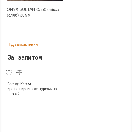
ONYX SULTAN Слеб онікса
(сляб) 30мм
Пiд замовлення
За запитом
Бренд
:
KrimArt
Країна виробника
:
Туреччина
:
новий