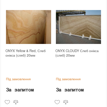
ONYX Yellow & Red, Слеб
ONYX CLOUDY Слеб онікса
онікса (сляб) 20мм
(сляб) 20мм
Пiд замовлення
Пiд замовлення
За запитом
За запитом