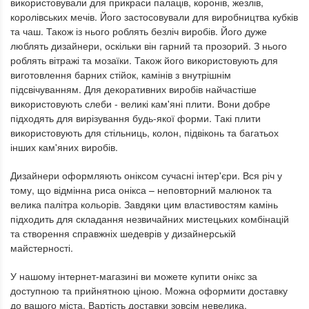
використовували для прикраси палаців, коронів, жезлів,
королівських мечів. Його застосовували для виробництва кубків
та чаш. Також із нього роблять безліч виробів. Його дуже
люблять дизайнери, оскільки він гарний та прозорий. З нього
роблять вітражі та мозаїки. Також його використовують для
виготовлення барних стійок, камінів з внутрішнім
підсвічуванням. Для декоративних виробів найчастіше
використовують слеби - великі кам'яні плити. Вони добре
підходять для вирізування будь-якої форми. Такі плити
використовують для стільниць, колон, підвіконь та багатьох
інших кам'яних виробів.
Дизайнери оформляють оніксом сучасні інтер'єри. Вся річ у
тому, що відмінна риса онікса – неповторний малюнок та
велика палітра кольорів. Завдяки цим властивостям камінь
підходить для складання незвичайних мистецьких комбінацій
та створення справжніх шедеврів у дизайнерській
майстерності.
У нашому інтернет-магазині ви можете купити онікс за
доступною та прийнятною ціною. Можна оформити доставку
до вашого міста. Вартість доставки зовсім невелика.