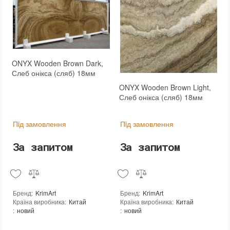
ONYX Wooden Brown Dark,
Слеб онікса (сляб) 18мм
ONYX Wooden Brown Light,
Слеб онікса (сляб) 18мм
Пiд замовлення
Пiд замовлення
За запитом
За запитом
Бренд
:
KrimArt
Бренд
:
KrimArt
Країна виробника
:
Китай
Країна виробника
:
Китай
:
новий
:
новий