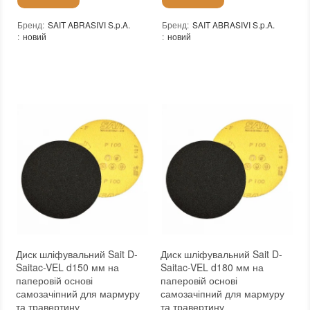
Бренд
:
SAIT ABRASIVI S.p.A.
Бренд
:
SAIT ABRASIVI S.p.A.
:
новий
:
новий
Диск шліфувальний Sait D-
Диск шліфувальний Sait D-
Saitac-VEL d150 мм на
Saitac-VEL d180 мм на
паперовій основі
паперовій основі
самозачіпний для мармуру
самозачіпний для мармуру
та травертину
та травертину