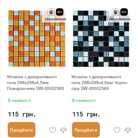
Форма чіпа
:
Квадратна
Форма чіпа
:
Квадратна
Вага (брутто)
:
0.57 кг
Вага (брутто)
:
0.57 кг
Основа
:
Самоклейка, Сітка
Основа
:
Самоклейка, Сітка
Призначення
:
В інтер'єрі, Для лазні, Для басейну, Для ванної кімнати та туалету, Для вітальні, Для душової, Для кухні, Для спальні, Для фартуха
Призначення
:
В інтер'єрі, Для лазні, Для басейну, Для ванної кімнати та туалету, Для вітальні, Для душової, Для кухні, Для спальні, Для фартуха
Вага модуля
:
0.57 кг
Вага модуля
:
0.57 кг
Розмір чіпа
:
25x25 мм
Розмір чіпа
:
25x25 мм
Товщина чіпа
:
4.5 мм
Товщина чіпа
:
4.5 мм
Площа модуля
:
0,088 м²
Площа модуля
:
0,088 м²
Країна виробника
:
Китай
Країна виробника
:
Китай
Бренд
:
Sticker Wall
Бренд
:
Sticker Wall
Тип поверхні
:
Глянцева
Тип поверхні
:
Глянцева
:
новий
:
новий
:
Зі знижкою
:
Зі знижкою
Мозаїка з декоративного
Мозаїка з декоративного
скла 298х298х4,5мм
скла 298х298х4,5мм Чорно-
Помаранчева SW-00002365
сіра SW-00002369
В наявності
В наявності
115 грн.
115 грн.
Придбати
Придбати