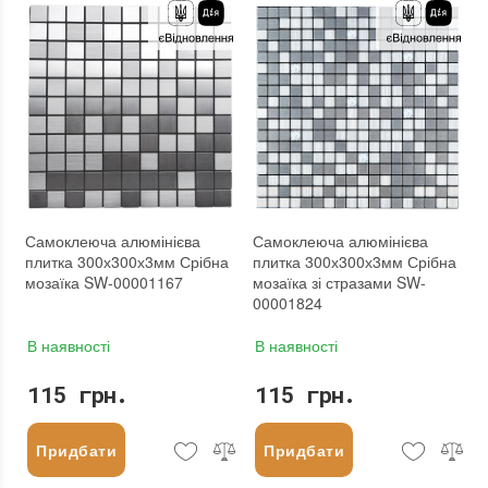
Основа
:
Самоклейка
Основа
:
Самоклейка
Призначення
:
В інтер'єрі, Для лазні, Для басейну, Для ванної кімнати та туалету, Для вітальні, Для душової, Для кухні, Для спальні, Для фартуха
Призначення
:
В інтер'єрі, Для лазні, Для басейну, Для ванної кімнати та туалету, Для вітальні, Для душової, Для кухні, Для спальні, Для фартуха
Вага модуля
:
0.2 кг
Вага модуля
:
0.2 кг
Товщина чіпа
:
3 мм
Товщина чіпа
:
3 мм
Площа модуля
:
0,09 м²
Площа модуля
:
0,09 м²
Країна виробника
:
Китай
Країна виробника
:
Китай
Бренд
:
Sticker Wall
Бренд
:
Sticker Wall
Тип поверхні
:
Матова
Тип поверхні
:
Матова
:
новий
:
новий
Самоклеюча алюмінієва
Самоклеюча алюмінієва
плитка 300х300х3мм Срібна
плитка 300х300х3мм Срібна
мозаїка SW-00001167
мозаїка зі стразами SW-
00001824
В наявності
В наявності
115 грн.
115 грн.
Придбати
Придбати