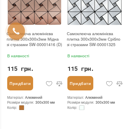
Бренд
:
Sticker Wall
Бренд
:
Sticker Wall
Тип поверхні
:
Матова
Тип поверхні
:
Матова
:
новий
:
новий
:
Зі знижкою
Самоклеюча алюмінієва
Самоклеюча алюмінієва
плитка 300х300х3мм Мідна
плитка 300х300х3мм Срібло
зі стразами SW-00001416 (D)
зі стразами SW-00001325
В наявності
В наявності
115 грн.
115 грн.
Придбати
Придбати
Матеріал
:
Алюминий
Матеріал
:
Алюминий
Розміри модуля
:
300x300 мм
Розміри модуля
:
300x300 мм
Колір
:
Колір
:
Тип використання
:
Для внутрішніх робіт
Тип використання
:
Для внутрішніх робіт
Застосування
:
Для стін
Застосування
:
Для стін
Форма чіпа
:
Квадратна, Трикутник
Форма чіпа
:
Квадратна, Трикутник
Вага (брутто)
:
0.2 кг
Вага (брутто)
:
0.2 кг