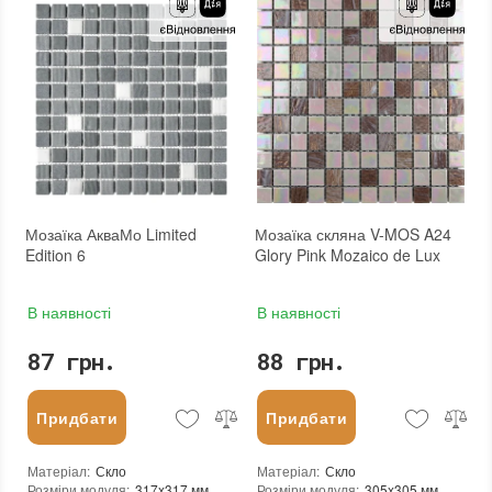
Призначення
:
В інтер'єрі, Для лазні, Для басейну, Для ванної кімнати та туалету, Для вітальні, Для душової, Для кухні, Для спальні, Для фартуха, Для фасаду, Для хамама
Вага (брутто)
:
0.704 кг
Розмір чіпа
:
20x20 мм
Основа
:
Папір, Сітка
Товщина чіпа
:
4 мм
Призначення
:
В інтер'єрі, Для лазні, Для басейну, Для ванної кімнати та туалету, Для вітальні, Для душової, Для кухні, Для спальні, Для фартуха, Для фасаду, Для хамама
Площа модуля
:
0,107 м²
Розмір чіпа
:
25x25 мм
Країна виробника
:
Китай
Товщина чіпа
:
4 мм
Бренд
:
Stella di Mare
Площа модуля
:
0,1 м²
Тип поверхні
:
Матова
Країна виробника
:
Україна
:
новий
Бренд
:
AquaMo
:
Зі знижкою
Тип поверхні
:
Глянцева
:
новий
Мозаїка АкваМо Limited
Мозаїка скляна V-MOS A24
Edition 6
Glory Pink Mozaico de Lux
В наявності
В наявності
87 грн.
88 грн.
Придбати
Придбати
Матеріал
:
Скло
Матеріал
:
Скло
Розміри модуля
:
317x317 мм
Розміри модуля
:
305x305 мм