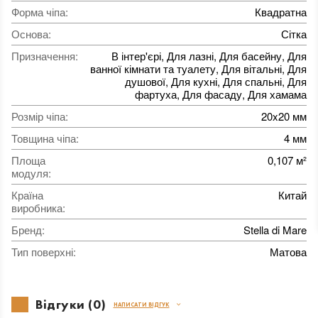
Форма чіпа
:
Квадратна
Основа
:
Сітка
Призначення
:
В інтер'єрі, Для лазні, Для басейну, Для
ванної кімнати та туалету, Для вітальні, Для
душової, Для кухні, Для спальні, Для
фартуха, Для фасаду, Для хамама
Розмір чіпа
:
20x20 мм
Товщина чіпа
:
4 мм
Площа
0,107 м²
модуля
:
Країна
Китай
виробника
:
Бренд
:
Stella di Mare
Тип поверхні
:
Матова
Відгуки (0)
НАПИСАТИ ВІДГУК