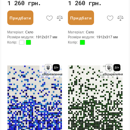
1 260 грн.
1 260 грн.
Придбати
Придбати
Матеріал
:
Скло
Матеріал
:
Скло
Розміри модуля
:
1912x317 мм
Розміри модуля
:
1912x317 мм
Колір
:
Колір
:
Тип використання
:
Для внутрішніх робіт, Для зовнішніх робіт
Тип використання
:
Для внутрішніх робіт, Для зовнішніх робіт
Серія
:
MX25
Серія
:
MX25
Застосування
:
Для стін, Для підлоги
Краї чіпа
:
Округлі
Стійкість до температур
:
Жаростійка, Морозостійка
Форма чіпа
:
Квадратна
Краї чіпа
:
Округлі
Текстура (особливості)
:
Градієнт, Мікс, Однобарвна
Форма чіпа
:
Квадратна
Вага (брутто)
:
4.35 кг
Текстура (особливості)
:
Градієнт, Мікс, Однобарвна
Основа
:
Папір, Сітка
Вага (брутто)
:
4.35 кг
Призначення
:
В інтер'єрі, Для лазні, Для басейну, Для ванної кімнати та туалету, Для вітальні, Для душової, Для кухні, Для спальні, Для фартуха, Для фасаду, Для хамама
Основа
:
Папір, Сітка
Кількість модулів у упаковці
:
3,333 шт.
Призначення
:
В інтер'єрі, Для лазні, Для басейну, Для ванної кімнати та туалету, Для вітальні, Для душової, Для кухні, Для спальні, Для фартуха, Для фасаду, Для хамама
Вага модуля
:
4,35
Кількість модулів у упаковці
:
3,333 шт.
Розмір чіпа
:
24x24 мм
Вага модуля
:
4,35
Товщина чіпа
:
4 мм
Розмір чіпа
:
24x24 мм
Площа модуля
:
0,6 м²
Товщина чіпа
:
4 мм
Країна виробника
:
Україна
Площа модуля
:
0,6 м²
Бренд
:
AquaMo
Країна виробника
:
Україна
:
новий
Бренд
:
AquaMo