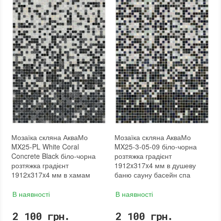
Розмір чіпа
:
24x24 мм
Розмір чіпа
:
24x24 мм
Товщина чіпа
:
4 мм
Товщина чіпа
:
4 мм
Площа модуля
:
0,6 м²
Площа модуля
:
0,6 м²
Країна виробника
:
Україна
Країна виробника
:
Україна
Бренд
:
AquaMo
Бренд
:
AquaMo
Тип поверхні
:
Рельєфна, Глянцева, Гладка
Тип поверхні
:
Глянцева, Гладка
:
новий
:
новий
Мозаїка скляна АкваМо
Мозаїка скляна АкваМо
MX25-PL White Coral
MX25-3-05-09 біло-чорна
Concrete Black біло-чорна
розтяжка градієнт
розтяжка градієнт
1912x317x4 мм в душеву
1912x317x4 мм в хамам
баню сауну басейн спа
В наявності
В наявності
2 100 грн.
2 100 грн.