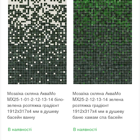
Кількість модулів у упаковці
:
3,333 шт.
Розмір чіпа
:
24x24 мм
Вага модуля
:
4,35
Товщина чіпа
:
4 мм
Розмір чіпа
:
24x24 мм
Площа модуля
:
0,6 м²
Товщина чіпа
:
4 мм
Країна виробника
:
Україна
Площа модуля
:
0,6 м²
Бренд
:
AquaMo
Країна виробника
:
Україна
Тип поверхні
:
Рельєфна, Глянцева, Гладка
Бренд
:
AquaMo
:
новий
Тип поверхні
:
Рельєфна, Глянцева, Гладка
:
новий
Мозаїка скляна АкваМо
Мозаїка скляна АкваМо
MX25-1-01-2-12-13-14 біло-
MX25-2-12-13-14 зелена
зелена розтяжка градієнт
розтяжка градієнт
1912x317x4 мм в душеву
1912x317x4 мм в душеву
басейн ванну
баню хамам спа басейн
В наявності
В наявності