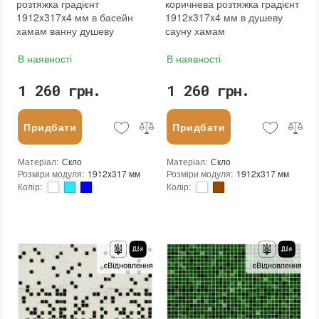
розтяжка градієнт
коричнева розтяжка градієнт
1912x317x4 мм в басейн
1912x317x4 мм в душеву
хамам ванну душеву
сауну хамам
В наявності
В наявності
1 260 грн.
1 260 грн.
Придбати
Придбати
Матеріал
:
Скло
Матеріал
:
Скло
Розміри модуля
:
1912x317 мм
Розміри модуля
:
1912x317 мм
Колір
:
Колір
:
Тип використання
:
Для внутрішніх робіт, Для зовнішніх робіт
Тип використання
:
Для внутрішніх робіт, Для зовнішніх робіт
Серія
:
MX25
Серія
:
MX25
Застосування
:
Для стін, Для підлоги
Краї чіпа
:
Округлі
Стійкість до температур
:
Жаростійка, Морозостійка
Форма чіпа
:
Квадратна
Краї чіпа
:
Округлі
Текстура (особливості)
:
Градієнт, Мікс, Однобарвна
Форма чіпа
:
Квадратна
Вага (брутто)
:
4.35 кг
Текстура (особливості)
:
Градієнт, Зернистість, Мікс, Неоднорідність
Основа
:
Папір, Сітка
Вага (брутто)
:
4.35 кг
Призначення
:
В інтер'єрі, Для лазні, Для басейну, Для ванної кімнати та туалету, Для вітальні, Для душової, Для кухні, Для спальні, Для фартуха, Для фасаду, Для хамама
Основа
:
Папір, Сітка
Кількість модулів у упаковці
:
3,333 шт.
Призначення
:
В інтер'єрі, Для лазні, Для басейну, Для ванної кімнати та туалету, Для вітальні, Для душової, Для кухні, Для спальні, Для фартуха, Для фасаду, Для хамама
Вага модуля
:
4,35