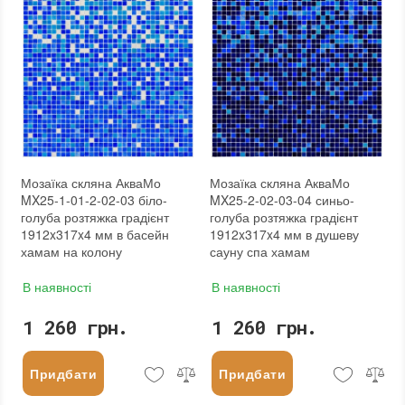
Мозаїка скляна АкваМо
Мозаїка скляна АкваМо
MX25-1-01-2-02-03 біло-
MX25-2-02-03-04 синьо-
голуба розтяжка градієнт
голуба розтяжка градієнт
1912x317x4 мм в басейн
1912x317x4 мм в душеву
хамам на колону
сауну спа хамам
В наявності
В наявності
1 260 грн.
1 260 грн.
Придбати
Придбати