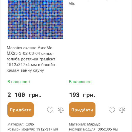
:
новий
Mix
Мозаїка скляна АкваМо
MX25-3-02-03-04 синьо-
голуба розтяжка градієнт
1912x317x4 мм в басейн
хамам ванну сауну
В наявності
В наявності
2 100 грн.
193 грн.
Придбати
Придбати
Матеріал
:
Скло
Матеріал
:
Мармур
Розміри модуля
:
1912x317 мм
Розміри модуля
:
305x305 мм