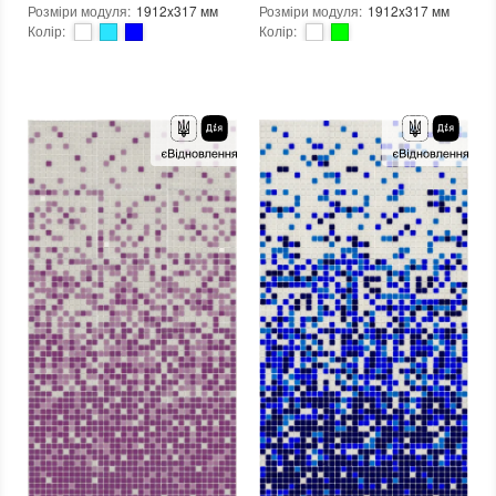
Розміри модуля
:
1912x317 мм
Розміри модуля
:
1912x317 мм
Колір
:
Колір
:
Тип використання
:
Для внутрішніх робіт, Для зовнішніх робіт
Тип використання
:
Для внутрішніх робіт, Для зовнішніх робіт
Серія
:
MX25
Серія
:
MX25
Застосування
:
Для стін, Для підлоги
Застосування
:
Для стін, Для підлоги
Стійкість до температур
:
Жаростійка, Морозостійка
Стійкість до температур
:
Жаростійка, Морозостійка
Краї чіпа
:
Округлі
Краї чіпа
:
Округлі
Форма чіпа
:
Квадратна
Форма чіпа
:
Квадратна
Текстура (особливості)
:
Градієнт, Мікс, Однобарвна
Текстура (особливості)
:
Градієнт, Мікс, Однобарвна
Вага (брутто)
:
4.35 кг
Вага (брутто)
:
4.35 кг
Основа
:
Папір, Сітка
Основа
:
Папір, Сітка
Призначення
:
В інтер'єрі, Для лазні, Для басейну, Для ванної кімнати та туалету, Для вітальні, Для душової, Для кухні, Для спальні, Для фартуха, Для фасаду, Для хамама
Призначення
:
В інтер'єрі, Для лазні, Для басейну, Для ванної кімнати та туалету, Для вітальні, Для душової, Для кухні, Для спальні, Для фартуха, Для фасаду, Для хамама
Кількість модулів у упаковці
:
3,333 шт.
Кількість модулів у упаковці
:
3,333 шт.
Вага модуля
:
4,35
Вага модуля
:
4,35
Розмір чіпа
:
24x24 мм
Розмір чіпа
:
24x24 мм
Товщина чіпа
:
4 мм
Товщина чіпа
:
4 мм
Площа модуля
:
0,6 м²
Площа модуля
:
0,6 м²
Країна виробника
:
Україна
Країна виробника
:
Україна
Бренд
:
AquaMo
Бренд
:
AquaMo
Тип поверхні
:
Глянцева, Гладка
Тип поверхні
:
Глянцева, Гладка
:
новий
:
новий