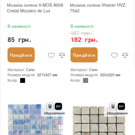
Мозаїка скляна V-MOS A006
Мозаїка скляна Vivacer HVZ-
Cristal Mozaico de Lux
7542
В наявності
В наявності
187 грн.
85 грн.
182 грн.
Придбати
Придбати
Матеріал
:
Скло
Матеріал
:
Скло
Розміри модуля
:
327x327 мм
Розміри модуля
:
320x320 мм
Колір
:
Колір
:
Тип використання
:
Для внутрішніх робіт, Для зовнішніх робіт
Тип використання
:
Для внутрішніх робіт, Для зовнішніх робіт
Застосування
:
Для стін, Для підлоги
Застосування
:
Для стін, Для підлоги
Стійкість до температур
:
Морозостійка
Форма чіпа
:
Квадратна
Вага (брутто)
:
0.575 кг
Основа
:
Сітка
Основа
:
Сітка
Призначення
:
В інтер'єрі, Для лазні, Для басейну, Для ванної кімнати та туалету, Для вітальні, Для душової, Для кухні, Для спальні, Для фартуха, Для фасаду, Для хамама
Кількість модулів у упаковці
:
20 шт.
Розмір чіпа
:
24x24 мм
Вага модуля
:
0.865 кг
Товщина чіпа
:
Інша
Розмір чіпа
:
15x15 мм
Площа модуля
:
0,102 м²
Товщина чіпа
:
4 мм
Країна виробника
:
Китай
Площа модуля
:
0,107 м²
Бренд
:
Vivacer