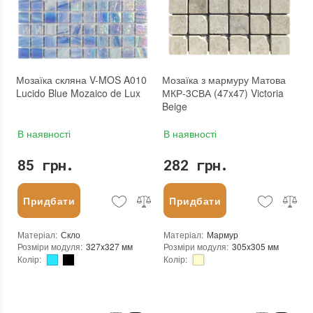
Країна виробника
:
Китай
Тип поверхні
:
Глянцева
Бренд
:
Mozaico de Lux
:
новий
Тип поверхні
:
Глянцева, Неглазурована
:
Зі знижкою
:
новий
Мозаїка скляна V-MOS A010
Мозаїка з мармуру Матова
Lucido Blue Mozaico de Lux
МКР-3СВА (47x47) Victoria
Beige
В наявності
В наявності
85 грн.
282 грн.
Придбати
Придбати
Матеріал
:
Скло
Матеріал
:
Мармур
Розміри модуля
:
327x327 мм
Розміри модуля
:
305x305 мм
Колір
:
Колір
:
Тип використання
:
Для внутрішніх робіт, Для зовнішніх робіт
Тип використання
:
Для внутрішніх робіт, Для зовнішніх робіт
Застосування
:
Для стін, Для підлоги
Застосування
:
Для стін, Для підлоги
Стійкість до температур
:
Морозостійка
Форма чіпа
:
Квадратна
Вага (брутто)
:
0.575 кг
Вага (брутто)
:
1.5 кг