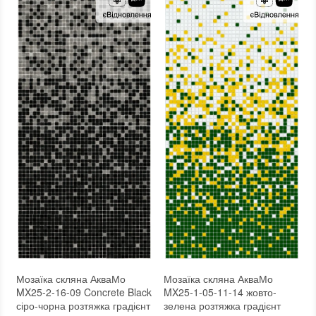
Форма чіпа
:
Квадратна
Форма чіпа
:
Квадратна
Текстура (особливості)
:
Градієнт, Мікс, Однобарвна
Текстура (особливості)
:
Градієнт, Мікс, Однобарвна
Вага (брутто)
:
4.35 кг
Вага (брутто)
:
4.35 кг
Основа
:
Папір, Сітка
Основа
:
Папір, Сітка
Призначення
:
В інтер'єрі, Для лазні, Для басейну, Для ванної кімнати та туалету, Для вітальні, Для душової, Для кухні, Для спальні, Для фартуха, Для фасаду, Для хамама
Призначення
:
В інтер'єрі, Для лазні, Для басейну, Для ванної кімнати та туалету, Для вітальні, Для душової, Для кухні, Для спальні, Для фартуха, Для фасаду, Для хамама
Кількість модулів у упаковці
:
3,333 шт.
Кількість модулів у упаковці
:
3,333 шт.
Вага модуля
:
4,35
Вага модуля
:
4,35
Розмір чіпа
:
24x24 мм
Розмір чіпа
:
24x24 мм
Товщина чіпа
:
4 мм
Товщина чіпа
:
4 мм
Площа модуля
:
0,6 м²
Площа модуля
:
0,6 м²
Країна виробника
:
Україна
Країна виробника
:
Україна
Бренд
:
AquaMo
Бренд
:
AquaMo
Тип поверхні
:
Глянцева, Гладка
Тип поверхні
:
Глянцева, Гладка
:
новий
:
новий
Мозаїка скляна АкваМо
Мозаїка скляна АкваМо
MX25-2-16-09 Concrete Black
MX25-1-05-11-14 жовто-
сіро-чорна розтяжка градієнт
зелена розтяжка градієнт