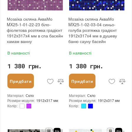
Мозаїка скляна АкваМо
Мозаїка скляна АкваМо
MX25-1-01-22-23 біло-
MX25-1-02-03-04 синьо-
фіолетова розтяжка градієнт
голуба розтяжка градієнт
1912x317x4 мм в спа басейн
1912x317x4 мм в душеву
хамам ванну
баню сауну басейн
В наявності
В наявності
1 380 грн.
1 380 грн.
Придбати
Придбати
Матеріал
:
Скло
Матеріал
:
Скло
Розміри модуля
:
1912x317 мм
Розміри модуля
:
1912x317 мм
Колір
:
Колір
:
Тип використання
:
Для внутрішніх робіт, Для зовнішніх робіт
Тип використання
:
Для внутрішніх робіт, Для зовнішніх робіт
Серія
:
MX25
Серія
:
MX25
Застосування
:
Для стін, Для підлоги
Застосування
:
Для стін, Для підлоги
Стійкість до температур
:
Жаростійка, Морозостійка
Стійкість до температур
:
Жаростійка, Морозостійка
Краї чіпа
:
Округлі
Краї чіпа
:
Округлі