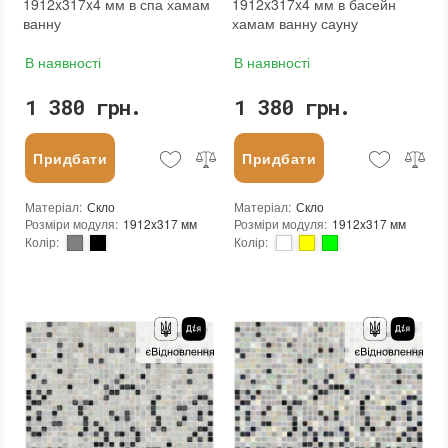
1912x317x4 мм в спа хамам
1912x317x4 мм в басейн
ванну
хамам ванну сауну
В наявності
В наявності
1 380 грн.
1 380 грн.
Придбати
Придбати
Матеріал
:
Скло
Матеріал
:
Скло
Розміри модуля
:
1912x317 мм
Розміри модуля
:
1912x317 мм
Колір
:
Колір
:
Тип використання
:
Для внутрішніх робіт, Для зовнішніх робіт
Тип використання
:
Для внутрішніх робіт, Для зовнішніх робіт
Серія
:
MX25
Серія
:
MX25
Застосування
:
Для стін, Для підлоги
Застосування
:
Для стін, Для підлоги
Стійкість до температур
:
Жаростійка, Морозостійка
Стійкість до температур
:
Жаростійка, Морозостійка
Краї чіпа
:
Округлі
Краї чіпа
:
Округлі
Форма чіпа
:
Квадратна
Форма чіпа
:
Квадратна
Текстура (особливості)
:
Градієнт, Мікс, Однобарвна
Текстура (особливості)
:
Градієнт, Мікс, Однобарвна
Вага (брутто)
:
4.35 кг
Вага (брутто)
:
4.35 кг
Основа
:
Папір, Сітка
Основа
:
Папір, Сітка
Призначення
:
В інтер'єрі, Для лазні, Для басейну, Для ванної кімнати та туалету, Для вітальні, Для душової, Для кухні, Для спальні, Для фартуха, Для фасаду, Для хамама
Призначення
:
В інтер'єрі, Для лазні, Для басейну, Для ванної кімнати та туалету, Для вітальні, Для душової, Для кухні, Для спальні, Для фартуха, Для фасаду, Для хамама
Кількість модулів у упаковці
:
3,333 шт.
Кількість модулів у упаковці
:
3,333 шт.
Вага модуля
:
4,35
Вага модуля
:
4,35