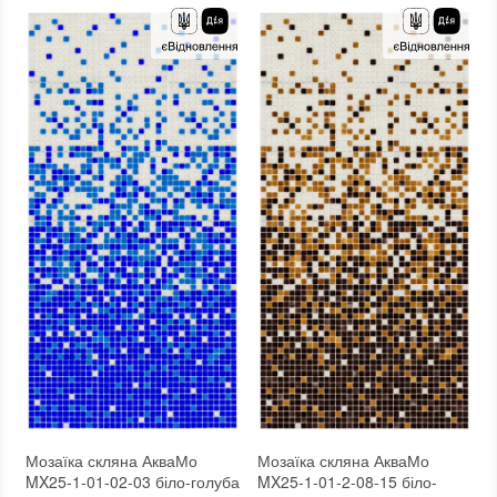
Текстура (особливості)
:
Градієнт, Мікс, Однобарвна
Краї чіпа
:
Округлі
Вага (брутто)
:
4.35 кг
Форма чіпа
:
Квадратна
Основа
:
Папір, Сітка
Текстура (особливості)
:
Градієнт, Мікс, Однобарвна
Призначення
:
В інтер'єрі, Для лазні, Для басейну, Для ванної кімнати та туалету, Для вітальні, Для душової, Для кухні, Для спальні, Для фартуха, Для фасаду, Для хамама
Вага (брутто)
:
4.35 кг
Кількість модулів у упаковці
:
3,333 шт.
Основа
:
Папір, Сітка
Вага модуля
:
4,35
Призначення
:
В інтер'єрі, Для лазні, Для басейну, Для ванної кімнати та туалету, Для вітальні, Для душової, Для кухні, Для спальні, Для фартуха, Для фасаду, Для хамама
Розмір чіпа
:
24x24 мм
Кількість модулів у упаковці
:
3,333 шт.
Товщина чіпа
:
4 мм
Вага модуля
:
4,35
Площа модуля
:
0,6 м²
Розмір чіпа
:
24x24 мм
Країна виробника
:
Україна
Товщина чіпа
:
4 мм
Бренд
:
AquaMo
Площа модуля
:
0,6 м²
:
новий
Країна виробника
:
Україна
Бренд
:
AquaMo
Тип поверхні
:
Рельєфна, Глянцева, Гладка
:
новий
Мозаїка скляна АкваМо
Мозаїка скляна АкваМо
MX25-1-01-02-03 біло-голуба
MX25-1-01-2-08-15 біло-