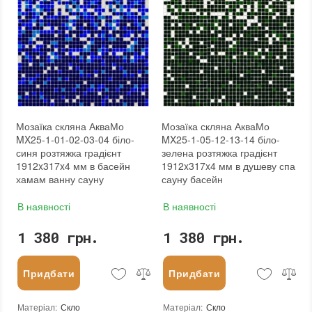
Тип поверхні
:
Рельєфна, Глянцева, Гладка
:
новий
Мозаїка скляна АкваМо
Мозаїка скляна АкваМо
MX25-1-01-02-03-04 біло-
MX25-1-05-12-13-14 біло-
синя розтяжка градієнт
зелена розтяжка градієнт
1912x317x4 мм в басейн
1912x317x4 мм в душеву спа
хамам ванну сауну
сауну басейн
В наявності
В наявності
1 380 грн.
1 380 грн.
Придбати
Придбати
Матеріал
:
Скло
Матеріал
:
Скло