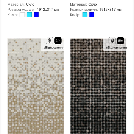
Матеріал
:
Скло
Матеріал
:
Скло
Розміри модуля
:
1912x317 мм
Розміри модуля
:
1912x317 мм
Колір
:
Колір
:
Тип використання
:
Для внутрішніх робіт, Для зовнішніх робіт
Тип використання
:
Для внутрішніх робіт, Для зовнішніх робіт
Серія
:
MX25
Серія
:
MX25
Застосування
:
Для стін, Для підлоги
Краї чіпа
:
Округлі
Стійкість до температур
:
Жаростійка, Морозостійка
Форма чіпа
:
Квадратна
Краї чіпа
:
Округлі
Текстура (особливості)
:
Градієнт, Мікс, Однобарвна
Форма чіпа
:
Квадратна
Вага (брутто)
:
4.35 кг
Текстура (особливості)
:
Градієнт, Мікс, Однобарвна
Основа
:
Папір, Сітка
Вага (брутто)
:
4.35 кг
Призначення
:
В інтер'єрі, Для лазні, Для басейну, Для ванної кімнати та туалету, Для вітальні, Для душової, Для кухні, Для спальні, Для фартуха, Для фасаду, Для хамама
Основа
:
Папір, Сітка
Кількість модулів у упаковці
:
3,333 шт.
Призначення
:
В інтер'єрі, Для лазні, Для басейну, Для ванної кімнати та туалету, Для вітальні, Для душової, Для кухні, Для спальні, Для фартуха, Для фасаду, Для хамама
Вага модуля
:
4,35
Кількість модулів у упаковці
:
3,333 шт.
Розмір чіпа
:
24x24 мм
Вага модуля
:
4,35
Товщина чіпа
:
4 мм
Розмір чіпа
:
24x24 мм
Площа модуля
:
0,6 м²
Товщина чіпа
:
4 мм
Країна виробника
:
Україна
Площа модуля
:
0,6 м²
Бренд
:
AquaMo
Країна виробника
:
Україна
:
новий
Бренд
:
AquaMo
Тип поверхні
:
Рельєфна, Глянцева, Гладка
:
новий