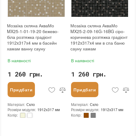
Мозаїка скляна АкваМо
Мозаїка скляна АкваМо
MX25-1-01-19-20 бежево-
MX25-2-09-16G-16BG сіро-
біла розтяжка градієнт
коричнева розтяжка градієнт
1912x317x4 мм в басейн
1912x317x4 мм в спа баню
хамам ванну сауну
сауну хамам
В наявності
В наявності
1 260 грн.
1 260 грн.
Придбати
Придбати
Матеріал
:
Скло
Матеріал
:
Скло
Розміри модуля
:
1912x317 мм
Розміри модуля
:
1912x317 мм
Колір
:
Колір
:
Тип використання
:
Для внутрішніх робіт, Для зовнішніх робіт
Тип використання
:
Для внутрішніх робіт, Для зовнішніх робіт
Серія
:
MX25
Серія
:
MX25
Краї чіпа
:
Округлі
Застосування
:
Для стін, Для підлоги
Форма чіпа
:
Квадратна
Стійкість до температур
:
Жаростійка, Морозостійка