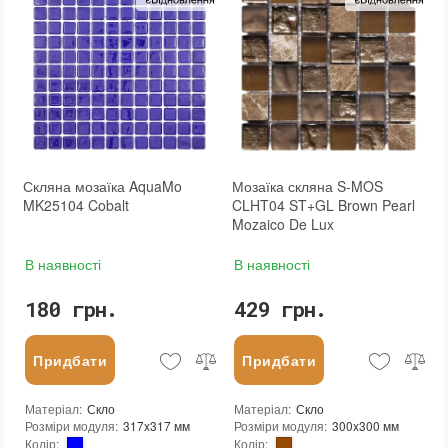
Кількість модулів у упаковці
:
20 шт.
Кількість модулів у упаковці
:
20 шт.
Розмір чіпа
:
25x25 мм
Розмір чіпа
:
25x25 мм
Товщина чіпа
:
4 мм
Товщина чіпа
:
4 мм
Площа модуля
:
0,1 м²
Площа модуля
:
0,1 м²
Країна виробника
:
Україна
Країна виробника
:
Україна
Бренд
:
AquaMo
Бренд
:
AquaMo
Тип поверхні
:
Глянцева
Тип поверхні
:
Глянцева
:
новий
:
новий
Скляна мозаїка AquaMo
Мозаїка скляна S-MOS
MK25104 Cobalt
CLHT04 ST+GL Brown Pearl
Mozaico De Lux
В наявності
В наявності
180 грн.
429 грн.
Придбати
Придбати
Матеріал
:
Скло
Матеріал
:
Скло
Розміри модуля
:
317x317 мм
Розміри модуля
:
300x300 мм
Колір
:
Колір
: