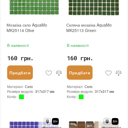
Бренд
:
Mozaico de Lux
Бренд
:
Mozaico de Lux
Тип поверхні
:
Глянцева
Тип поверхні
:
Матова
:
новий
:
новий
:
Зі знижкою
:
Зі знижкою
Мозаїка скло AquaMo
Скляна мозаїка AquaMo
MK25114 Olive
MK25113 Green
В наявності
В наявності
160 грн.
160 грн.
Придбати
Придбати
Матеріал
:
Скло
Матеріал
:
Скло
Розміри модуля
:
317x317 мм
Розміри модуля
:
317x317 мм
Колір
:
Колір
:
Тип використання
:
Для внутрішніх робіт, Для зовнішніх робіт
Тип використання
:
Для внутрішніх робіт, Для зовнішніх робіт
Застосування
:
Для стін, Для підлоги
Застосування
:
Для стін, Для підлоги
Форма чіпа
:
Квадратна
Форма чіпа
:
Квадратна
Вага (брутто)
:
0.704 кг
Вага (брутто)
:
0.704 кг
Основа
:
Папір, Сітка
Основа
:
Папір, Сітка
Призначення
:
В інтер'єрі, Для лазні, Для басейну, Для ванної кімнати та туалету, Для вітальні, Для душової, Для кухні, Для спальні, Для фартуха, Для фасаду, Для хамама
Призначення
:
В інтер'єрі, Для лазні, Для басейну, Для ванної кімнати та туалету, Для вітальні, Для душової, Для кухні, Для спальні, Для фартуха, Для фасаду, Для хамама