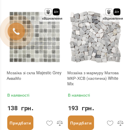
Форма чіпа
:
Квадратна
Форма чіпа
:
Квадратна
Основа
:
Сітка
Вага (брутто)
:
0.704 кг
Призначення
:
В інтер'єрі, Для лазні, Для басейну, Для ванної кімнати та туалету, Для вітальні, Для душової, Для кухні, Для спальні, Для фартуха, Для фасаду, Для хамама
Основа
:
Папір, Сітка
Розмір чіпа
:
20x20 мм
Призначення
:
В інтер'єрі, Для лазні, Для басейну, Для ванної кімнати та туалету, Для вітальні, Для душової, Для кухні, Для спальні, Для фартуха, Для фасаду, Для хамама
Товщина чіпа
:
4 мм
Кількість модулів у упаковці
:
20 шт.
Площа модуля
:
0,107 м²
Розмір чіпа
:
25x25 мм
Країна виробника
:
Китай
Товщина чіпа
:
4 мм
Бренд
:
Stella di Mare
Площа модуля
:
0,1 м²
Тип поверхні
:
Матова
Країна виробника
:
Україна
:
новий
Бренд
:
AquaMo
:
Зі знижкою
Тип поверхні
:
Рельєфна
:
новий
Мозаїка зі скла Majestic Grey
Мозаїка з мармуру Матова
АкваМо
МКР-ХСВ (хаотична) White
Mix
В наявності
В наявності
138 грн.
193 грн.
Придбати
Придбати