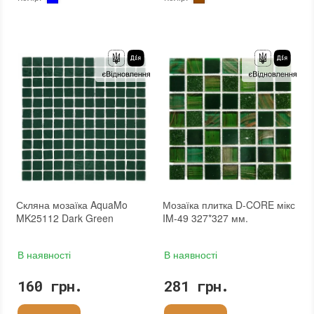
Тип використання
:
Для внутрішніх робіт, Для зовнішніх робіт
Тип використання
:
Для внутрішніх робіт, Для зовнішніх робіт
Застосування
:
Для стін, Для підлоги
Застосування
:
Для стін, Для підлоги
Форма чіпа
:
Квадратна
Форма чіпа
:
Квадратна
Вага (брутто)
:
0.704 кг
Основа
:
Сітка
Основа
:
Папір, Сітка
Призначення
:
В інтер'єрі, Для лазні, Для басейну, Для ванної кімнати та туалету, Для вітальні, Для душової, Для кухні, Для спальні, Для фартуха, Для фасаду, Для хамама
Призначення
:
В інтер'єрі, Для лазні, Для басейну, Для ванної кімнати та туалету, Для вітальні, Для душової, Для кухні, Для спальні, Для фартуха, Для фасаду, Для хамама
Розмір чіпа
:
23x23 мм
Кількість модулів у упаковці
:
20 шт.
Товщина чіпа
:
8 мм
Розмір чіпа
:
25x25 мм
Площа модуля
:
0,09 м²
Товщина чіпа
:
4 мм
Країна виробника
:
Китай
Площа модуля
:
0,1 м²
Бренд
:
Mozaico de Lux
Країна виробника
:
Україна
Тип поверхні
:
Матова, Глянцева
Бренд
:
AquaMo
:
новий
Тип поверхні
:
Глянцева
:
новий
Скляна мозаїка AquaMo
Мозаїка плитка D-CORE мікс
MK25112 Dark Green
IM-49 327*327 мм.
В наявності
В наявності
160 грн.
281 грн.