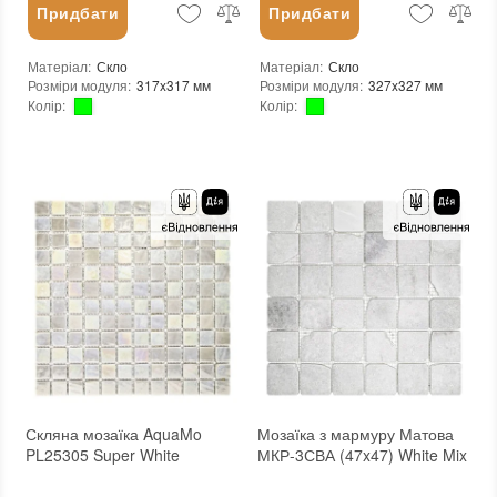
Придбати
Придбати
Матеріал
:
Скло
Матеріал
:
Скло
Розміри модуля
:
317x317 мм
Розміри модуля
:
327x327 мм
Колір
:
Колір
:
Тип використання
:
Для внутрішніх робіт, Для зовнішніх робіт
Тип використання
:
Для внутрішніх робіт, Для зовнішніх робіт
Застосування
:
Для стін, Для підлоги
Застосування
:
Для стін, Для підлоги
Форма чіпа
:
Квадратна
Форма чіпа
:
Квадратна
Вага (брутто)
:
0.704 кг
Основа
:
Папір
Основа
:
Папір, Сітка
Призначення
:
В інтер'єрі, Для лазні, Для басейну, Для ванної кімнати та туалету, Для вітальні, Для душової, Для кухні, Для спальні, Для фартуха, Для фасаду, Для хамама
Призначення
:
В інтер'єрі, Для лазні, Для басейну, Для ванної кімнати та туалету, Для вітальні, Для душової, Для кухні, Для спальні, Для фартуха, Для фасаду, Для хамама
Розмір чіпа
:
20x20 мм
Кількість модулів у упаковці
:
20 шт.
Товщина чіпа
:
4 мм
Розмір чіпа
:
25x25 мм
Площа модуля
:
0,107 м²
Товщина чіпа
:
4 мм
Країна виробника
:
Україна
Площа модуля
:
0,1 м²
Бренд
:
D-CORE
Країна виробника
:
Україна
Тип поверхні
:
Глянцева
Бренд
:
AquaMo
:
новий
Тип поверхні
:
Глянцева
:
новий
Скляна мозаїка AquaMo
Мозаїка з мармуру Матова
PL25305 Super White
МКР-3СВА (47x47) White Mix