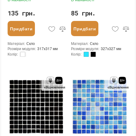
135 грн.
85 грн.
Придбати
Придбати
Матеріал
:
Скло
Матеріал
:
Скло
Розміри модуля
:
317x317 мм
Розміри модуля
:
327x327 мм
Колір
:
Колір
:
Тип використання
:
Для внутрішніх робіт, Для зовнішніх робіт
Тип використання
:
Для внутрішніх робіт, Для зовнішніх робіт
Застосування
:
Для стін, Для підлоги
Застосування
:
Для стін, Для підлоги
Форма чіпа
:
Квадратна
Стійкість до температур
:
Морозостійка
Вага (брутто)
:
0.704 кг
Вага (брутто)
:
0.575 кг
Основа
:
Папір, Сітка
Основа
:
Сітка
Призначення
:
В інтер'єрі, Для лазні, Для басейну, Для ванної кімнати та туалету, Для вітальні, Для душової, Для кухні, Для спальні, Для фартуха, Для фасаду, Для хамама
Кількість модулів у упаковці
:
20 шт.
Кількість модулів у упаковці
:
20 шт.
Вага модуля
:
0.865 кг
Розмір чіпа
:
25x25 мм
Розмір чіпа
:
15x15 мм
Товщина чіпа
:
4 мм
Товщина чіпа
:
4 мм
Площа модуля
:
0,1 м²
Площа модуля
:
0,107 м²
Країна виробника
:
Україна
Країна виробника
:
Китай
Бренд
:
AquaMo
Бренд
:
Mozaico de Lux
Тип поверхні
:
Глянцева
Тип поверхні
:
Глянцева, Неглазурована
:
новий
:
новий