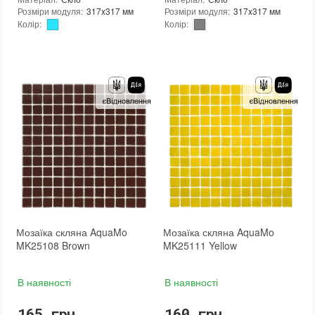
Розміри модуля
:
317x317 мм
Розміри модуля
:
317x317 мм
Колір
:
Колір
:
Тип використання
:
Для внутрішніх робіт, Для зовнішніх робіт
Тип використання
:
Для внутрішніх робіт, Для зовнішніх робіт
Серія
:
PW
Застосування
:
Для стін, Для підлоги
Застосування
:
Для стін, Для підлоги
Форма чіпа
:
Квадратна
Форма чіпа
:
Квадратна
Вага (брутто)
:
0.704 кг
Вага (брутто)
:
0.704 кг
Основа
:
Папір, Сітка
Основа
:
Папір, Сітка
Призначення
:
В інтер'єрі, Для лазні, Для басейну, Для ванної кімнати та туалету, Для вітальні, Для душової, Для кухні, Для спальні, Для фартуха, Для фасаду, Для хамама
Призначення
:
В інтер'єрі, Для лазні, Для басейну, Для ванної кімнати та туалету, Для вітальні, Для душової, Для кухні, Для спальні, Для фартуха, Для фасаду, Для хамама
Кількість модулів у упаковці
:
20 шт.
Кількість модулів у упаковці
:
20 шт.
Розмір чіпа
:
25x25 мм
Розмір чіпа
:
25x25 мм
Товщина чіпа
:
4 мм
Товщина чіпа
:
4 мм
Площа модуля
:
0,1 м²
Площа модуля
:
0,1 м²
Країна виробника
:
Україна
Країна виробника
:
Україна
Бренд
:
AquaMo
Бренд
:
AquaMo
Тип поверхні
:
Матова
Тип поверхні
:
Глянцева
:
новий
:
новий
Мозаїка скляна AquaMo
Мозаїка скляна AquaMo
MK25108 Brown
MK25111 Yellow
В наявності
В наявності
165 грн.
160 грн.