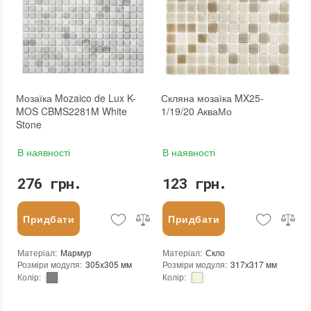
Бренд
:
Vivacer
Товщина чіпа
:
4 мм
Тип поверхні
:
Матова
Площа модуля
:
0,1 м²
:
новий
Країна виробника
:
Україна
:
Зі знижкою
Бренд
:
AquaMo
Тип поверхні
:
Глянцева
:
новий
Мозаїка Mozaico de Lux K-
Скляна мозаїка MX25-
MOS CBMS2281M White
1/19/20 АкваМо
Stone
В наявності
В наявності
276 грн.
123 грн.
Придбати
Придбати
Матеріал
:
Мармур
Матеріал
:
Скло
Розміри модуля
:
305x305 мм
Розміри модуля
:
317x317 мм
Колір
:
Колір
:
Тип використання
:
Для внутрішніх робіт, Для зовнішніх робіт
Тип використання
:
Для внутрішніх робіт, Для зовнішніх робіт
Застосування
:
Для стін, Для підлоги
Серія
:
MX25