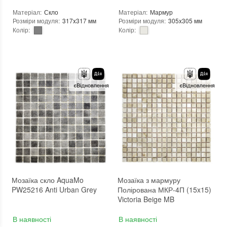
Матеріал
:
Скло
Матеріал
:
Мармур
Розміри модуля
:
317x317 мм
Розміри модуля
:
305x305 мм
Колір
:
Колір
:
Тип використання
:
Для внутрішніх робіт, Для зовнішніх робіт
Тип використання
:
Для внутрішніх робіт, Для зовнішніх робіт
Застосування
:
Для стін, Для підлоги
Застосування
:
Для стін, Для підлоги
Форма чіпа
:
Квадратна
Вага (брутто)
:
1.5 кг
Вага (брутто)
:
0.704 кг
Основа
:
Сітка
Основа
:
Папір, Сітка
Призначення
:
В інтер'єрі, Для лазні, Для басейну, Для ванної кімнати та туалету, Для вітальні, Для душової, Для кухні, Для спальні, Для фартуха, Для фасаду, Для хамама
Призначення
:
В інтер'єрі, Для лазні, Для басейну, Для ванної кімнати та туалету, Для вітальні, Для душової, Для кухні, Для спальні, Для фартуха, Для фасаду, Для хамама
Кількість модулів у упаковці
:
22 шт.
Кількість модулів у упаковці
:
20 шт.
Вага модуля
:
1,35 кг
Розмір чіпа
:
25x25 мм
Розмір чіпа
:
Хаотичні
Товщина чіпа
:
4 мм
Товщина чіпа
:
6 мм
Площа модуля
:
0,1 м²
Площа модуля
:
0,093 м²
Країна виробника
:
Україна
Країна виробника
:
Україна
Бренд
:
AquaMo
Бренд
:
KrimArt
Тип поверхні
:
Глянцева
Тип поверхні
:
Матова
:
новий
Камінь
:
White Mix
Вид матеріалу
:
Мармур
:
новий
Мозаїка скло AquaMo
Мозаїка з мармуру
PW25216 Anti Urban Grey
Полірована МКР-4П (15x15)
Victoria Beige MB
В наявності
В наявності