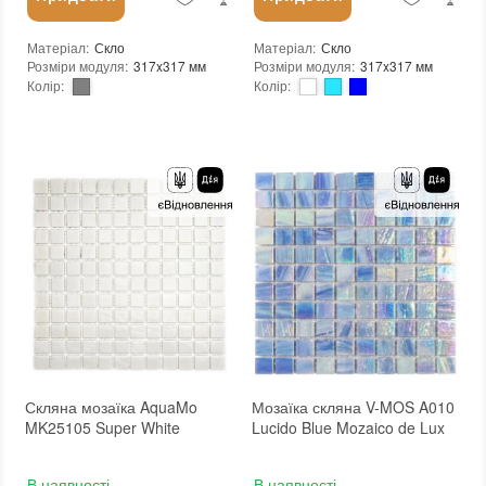
Матеріал
:
Скло
Матеріал
:
Скло
Розміри модуля
:
317x317 мм
Розміри модуля
:
317x317 мм
Колір
:
Колір
:
Тип використання
:
Для внутрішніх робіт, Для зовнішніх робіт
Тип використання
:
Для внутрішніх робіт, Для зовнішніх робіт
Серія
:
PW
Серія
:
MX25
Застосування
:
Для стін, Для підлоги
Застосування
:
Для стін, Для підлоги
Форма чіпа
:
Квадратна
Форма чіпа
:
Квадратна
Вага (брутто)
:
0.704 кг
Вага (брутто)
:
0.704 кг
Основа
:
Папір, Сітка
Основа
:
Папір, Сітка
Призначення
:
В інтер'єрі, Для лазні, Для басейну, Для ванної кімнати та туалету, Для вітальні, Для душової, Для кухні, Для спальні, Для фартуха, Для фасаду, Для хамама
Призначення
:
В інтер'єрі, Для лазні, Для басейну, Для ванної кімнати та туалету, Для вітальні, Для душової, Для кухні, Для спальні, Для фартуха, Для фасаду, Для хамама
Кількість модулів у упаковці
:
20 шт.
Кількість модулів у упаковці
:
20 шт.
Розмір чіпа
:
25x25 мм
Розмір чіпа
:
25x25 мм
Товщина чіпа
:
4 мм
Товщина чіпа
:
4 мм
Площа модуля
:
0,1 м²
Площа модуля
:
0,1 м²
Країна виробника
:
Україна
Країна виробника
:
Україна
Бренд
:
AquaMo
Бренд
:
AquaMo
Тип поверхні
:
Глянцева
Тип поверхні
:
Глянцева
:
новий
:
новий
:
Зі знижкою
Скляна мозаїка AquaMo
Мозаїка скляна V-MOS A010
MK25105 Super White
Lucido Blue Mozaico de Lux
В наявності
В наявності