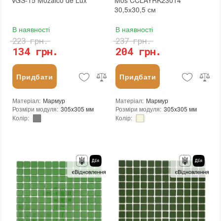
VGS-15 Mozaico de Lux
Mos CCLAYRK23014
30,5х30,5 см
В наявності
В наявності
223 грн.
237 грн.
134 грн.
204 грн.
Придбати
Придбати
Матеріал
:
Мармур
Матеріал
:
Мармур
Розміри модуля
:
305x305 мм
Розміри модуля
:
305x305 мм
Колір
:
Колір
:
Тип використання
:
Для внутрішніх робіт, Для зовнішніх робіт
Тип використання
:
Для внутрішніх робіт, Для зовнішніх робіт
Застосування
:
Для стін, Для підлоги
Застосування
:
Для стін, Для підлоги
Стійкість до температур
:
Морозостійка
Стійкість до температур
:
Жаростійка, Морозостійка
Форма чіпа
:
Квадратна
Текстура (особливості)
:
Мармур
Текстура (особливості)
:
Мармур
Вага (брутто)
:
0.773 кг
Основа
:
Сітка
Основа
:
Сітка
Призначення
:
В інтер'єрі, Для лазні, Для басейну, Для ванної кімнати та туалету, Для вітальні, Для душової, Для кухні, Для спальні, Для фартуха, Для фасаду, Для хамама
Призначення
:
В інтер'єрі, Для лазні, Для басейну, Для ванної кімнати та туалету, Для вітальні, Для душової, Для кухні, Для спальні, Для фартуха, Для фасаду, Для хамама
Вага модуля
:
1,529
Вага модуля
:
0,7 кг
Розмір чіпа
:
15x15 мм
Розмір чіпа
:
23x23 мм
Товщина чіпа
:
8 мм
Товщина чіпа
:
4 мм
Площа модуля
:
0,093 м²
Площа модуля
:
0,093 м²
Країна виробника
:
Китай
Країна виробника
:
Китай