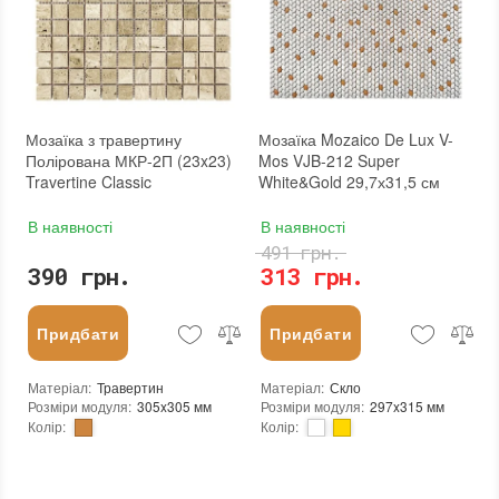
Країна виробника
:
Україна
Площа модуля
:
0,1 м²
Бренд
:
AquaMo
Країна виробника
:
Україна
Тип поверхні
:
Глянцева
Бренд
:
AquaMo
:
новий
Тип поверхні
:
Глянцева
:
новий
Мозаїка з травертину
Мозаїка Mozaico De Lux V-
Полірована МКР-2П (23x23)
Mos VJB-212 Super
Travertine Classic
White&Gold 29,7х31,5 см
В наявності
В наявності
491 грн.
390 грн.
313 грн.
Придбати
Придбати
Матеріал
:
Травертин
Матеріал
:
Скло
Розміри модуля
:
305x305 мм
Розміри модуля
:
297x315 мм
Колір
:
Колір
:
Тип використання
:
Для внутрішніх робіт, Для зовнішніх робіт
Тип використання
:
Для внутрішніх робіт, Для зовнішніх робіт
Застосування
:
Для стін, Для підлоги
Застосування
:
Для стін, Для підлоги
Краї чіпа
:
Рівні
Стійкість до температур
:
Жаростійка, Морозостійка