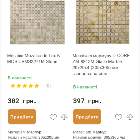
Товщина чіпа
:
4 мм
Площа модуля
:
0,081 м²
Площа модуля
:
0,107 м²
Країна виробника
:
Китай
Країна виробника
:
Китай
Бренд
:
Mozaico de Lux
Бренд
:
Stella di Mare
Тип поверхні
:
Матова
Тип поверхні
:
Матова
:
новий
:
новий
:
Зі знижкою
:
Зі знижкою
Мозаїка Mozaico de Lux K-
Мозаїка з мармуру D-CORE
MOS CBMS2271M Stone
ZM-8812M Giallo Marble
20x20x4 (305x305) мм
глянцева на сітці
В наявності
(0)
В наявності
302 грн.
397 грн.
Придбати
Придбати
Матеріал
:
Мармур
Матеріал
:
Мармур
Розміри модуля
:
305x305 мм
Розміри модуля
:
305x305 мм