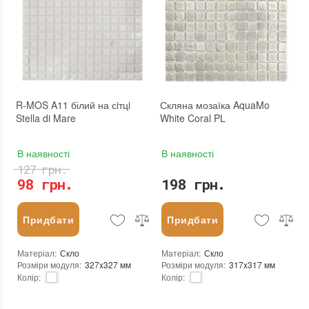
Вага модуля
:
1,35 кг
Площа модуля
:
0,1 м²
Розмір чіпа
:
23x23 мм
Країна виробника
:
Китай
Товщина чіпа
:
6 мм
Бренд
:
Vivacer
Площа модуля
:
0,093 м²
Тип поверхні
:
Глянцева
Країна виробника
:
Україна
:
новий
Бренд
:
KrimArt
:
Зі знижкою
Тип поверхні
:
Глянцева
Камінь
:
White Mix
Вид матеріалу
:
Мармур
R-MOS A11 білий на сiтцi
Скляна мозаїка AquaMo
:
новий
Stella di Mare
White Coral PL
В наявності
В наявності
127 грн.
98 грн.
198 грн.
Придбати
Придбати
Матеріал
:
Скло
Матеріал
:
Скло
Розміри модуля
:
327x327 мм
Розміри модуля
:
317x317 мм
Колір
:
Колір
:
Тип використання
:
Для внутрішніх робіт, Для зовнішніх робіт
Тип використання
:
Для внутрішніх робіт, Для зовнішніх робіт
Застосування
:
Для стін, Для підлоги
Застосування
:
Для стін, Для підлоги