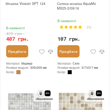
Мозаїка Vivacer SPT 124
Скляна мозаїка AquaMo
MX25-2/09/16
В наявності
(1)
В наявності
419 грн.
407 грн.
107 грн.
Придбати
Придбати
Матеріал
:
Мармур
Матеріал
:
Скло
Розміри модуля
:
305x305 мм
Розміри модуля
:
317x317 мм
Колір
:
Колір
:
Тип використання
:
Для внутрішніх робіт, Для зовнішніх робіт
Тип використання
:
Для внутрішніх робіт, Для зовнішніх робіт
Застосування
:
Для стін, Для підлоги
Серія
:
MX25
Форма чіпа
:
Квадратна
Застосування
:
Для стін, Для підлоги
Основа
:
Сітка
Форма чіпа
:
Квадратна
Призначення
:
В інтер'єрі, Для лазні, Для басейну, Для ванної кімнати та туалету, Для вітальні, Для душової, Для кухні, Для спальні, Для фартуха, Для фасаду, Для хамама
Вага (брутто)
:
0.704 кг
Розмір чіпа
:
23x23 мм
Основа
:
Папір, Сітка
Товщина чіпа
:
4 мм
Призначення
:
В інтер'єрі, Для лазні, Для басейну, Для ванної кімнати та туалету, Для вітальні, Для душової, Для кухні, Для спальні, Для фартуха, Для фасаду, Для хамама
Площа модуля
:
0,093 м²
Кількість модулів у упаковці
:
20 шт.
Країна виробника
:
Китай
Розмір чіпа
:
25x25 мм