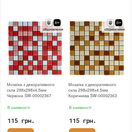
Тип використання
:
Для внутрішніх робіт
Тип використання
:
Для внутрішніх робіт
Застосування
:
Для стін
Застосування
:
Для стін
Форма чіпа
:
Квадратна
Форма чіпа
:
Квадратна
Вага (брутто)
:
0.57 кг
Вага (брутто)
:
0.57 кг
Основа
:
Самоклейка, Сітка
Основа
:
Самоклейка, Сітка
Призначення
:
В інтер'єрі, Для лазні, Для басейну, Для ванної кімнати та туалету, Для вітальні, Для душової, Для кухні, Для спальні, Для фартуха
Призначення
:
В інтер'єрі, Для лазні, Для басейну, Для ванної кімнати та туалету, Для вітальні, Для душової, Для кухні, Для спальні, Для фартуха
Вага модуля
:
0.57 кг
Вага модуля
:
0.57 кг
Розмір чіпа
:
25x25 мм
Розмір чіпа
:
25x25 мм
Товщина чіпа
:
4.5 мм
Товщина чіпа
:
4.5 мм
Площа модуля
:
0,088 м²
Площа модуля
:
0,088 м²
Країна виробника
:
Китай
Країна виробника
:
Китай
Бренд
:
Sticker Wall
Бренд
:
Sticker Wall
Тип поверхні
:
Глянцева
Тип поверхні
:
Глянцева
:
новий
:
новий
:
Зі знижкою
Мозаїка з декоративного
Мозаїка з декоративного
скла 298х298х4,5мм
скла 298х298х4,5мм
Червона SW-00002367
Коричнева SW-00002363
В наявності
В наявності
115 грн.
115 грн.