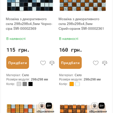
:
новий
Мозаїка з декоративного
Мозаїка з декоративного
скла 298х298х4,5мм Чорно-
скла 298х298х4,5мм
сіра SW-00002369
Сірий+оранж SW-00002361
В наявності
В наявності
115 грн.
160 грн.
Придбати
Придбати
Матеріал
:
Скло
Матеріал
:
Скло
Розміри модуля
:
298x298 мм
Розміри модуля
:
298x298 мм
Колір
:
Колір
:
Тип використання
:
Для внутрішніх робіт
Тип використання
:
Для внутрішніх робіт
Застосування
:
Для стін
Застосування
:
Для стін
Форма чіпа
:
Квадратна
Форма чіпа
:
Квадратна
Вага (брутто)
:
0.57 кг
Вага (брутто)
:
0.57 кг
Основа
:
Самоклейка, Сітка
Основа
:
Самоклейка, Сітка
Призначення
:
В інтер'єрі, Для лазні, Для басейну, Для ванної кімнати та туалету, Для вітальні, Для душової, Для кухні, Для спальні, Для фартуха
Призначення
:
В інтер'єрі, Для лазні, Для басейну, Для ванної кімнати та туалету, Для вітальні, Для душової, Для кухні, Для спальні, Для фартуха