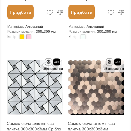
Придбати
Придбати
Матеріал
:
Алюминий
Матеріал
:
Алюминий
Розміри модуля
:
300x300 мм
Розміри модуля
:
300x300 мм
Колір
:
Колір
:
Тип використання
:
Для внутрішніх робіт
Тип використання
:
Для внутрішніх робіт
Застосування
:
Для стін
Застосування
:
Для стін
Форма чіпа
:
Шестикутник
Форма чіпа
:
Квадратна
Вага (брутто)
:
0.2 кг
Вага (брутто)
:
0.2 кг
Основа
:
Самоклейка
Основа
:
Самоклейка
Призначення
:
В інтер'єрі, Для лазні, Для басейну, Для ванної кімнати та туалету, Для вітальні, Для душової, Для кухні, Для спальні, Для фартуха
Призначення
:
В інтер'єрі, Для лазні, Для басейну, Для ванної кімнати та туалету, Для вітальні, Для душової, Для кухні, Для спальні, Для фартуха
Вага модуля
:
0.2 кг
Вага модуля
:
0.2 кг
Товщина чіпа
:
3 мм
Товщина чіпа
:
3 мм
Площа модуля
:
0,09 м²
Площа модуля
:
0,09 м²
Країна виробника
:
Китай
Країна виробника
:
Китай
Бренд
:
Sticker Wall
Бренд
:
Sticker Wall
Тип поверхні
:
Матова
Тип поверхні
:
Матова
:
новий
:
новий
Самоклеюча алюмінієва
Самоклеюча алюмінієва
плитка 300х300х3мм Срібло
плитка 300х300х3мм