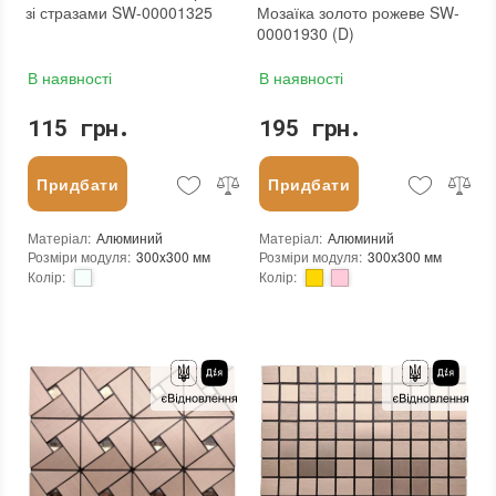
зі стразами SW-00001325
Мозаїка золото рожеве SW-
00001930 (D)
В наявності
В наявності
115 грн.
195 грн.
Придбати
Придбати
Матеріал
:
Алюминий
Матеріал
:
Алюминий
Розміри модуля
:
300x300 мм
Розміри модуля
:
300x300 мм
Колір
:
Колір
:
Тип використання
:
Для внутрішніх робіт
Тип використання
:
Для внутрішніх робіт
Застосування
:
Для стін
Застосування
:
Для стін
Форма чіпа
:
Квадратна, Трикутник
Форма чіпа
:
Шестикутник
Вага (брутто)
:
0.2 кг
Вага (брутто)
:
0.2 кг
Основа
:
Самоклейка
Основа
:
Самоклейка
Призначення
:
В інтер'єрі, Для лазні, Для басейну, Для ванної кімнати та туалету, Для вітальні, Для душової, Для кухні, Для спальні, Для фартуха
Призначення
:
В інтер'єрі, Для лазні, Для басейну, Для ванної кімнати та туалету, Для вітальні, Для душової, Для кухні, Для спальні, Для фартуха
Вага модуля
:
0.2 кг
Вага модуля
:
0.2 кг
Товщина чіпа
:
3 мм
Товщина чіпа
:
3 мм
Площа модуля
:
0,09 м²
Площа модуля
:
0,09 м²
Країна виробника
:
Китай
Країна виробника
:
Китай
Бренд
:
Sticker Wall
Бренд
:
Sticker Wall