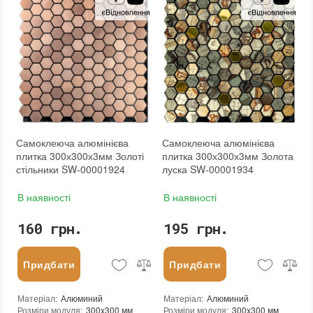
Призначення
:
В інтер'єрі, Для лазні, Для басейну, Для ванної кімнати та туалету, Для вітальні, Для душової, Для кухні, Для спальні, Для фартуха
Призначення
:
В інтер'єрі, Для лазні, Для басейну, Для ванної кімнати та туалету, Для вітальні, Для душової, Для кухні, Для спальні, Для фартуха
Вага модуля
:
0.2 кг
Вага модуля
:
0.2 кг
Товщина чіпа
:
3 мм
Товщина чіпа
:
3 мм
Площа модуля
:
0,09 м²
Площа модуля
:
0,09 м²
Країна виробника
:
Китай
Країна виробника
:
Китай
Бренд
:
Sticker Wall
Бренд
:
Sticker Wall
Тип поверхні
:
Матова
Тип поверхні
:
Матова
:
новий
:
новий
:
Зі знижкою
Самоклеюча алюмінієва
Самоклеюча алюмінієва
плитка 300х300х3мм Золоті
плитка 300х300х3мм Золота
стільники SW-00001924
луска SW-00001934
В наявності
В наявності
160 грн.
195 грн.
Придбати
Придбати
Матеріал
:
Алюминий
Матеріал
:
Алюминий
Розміри модуля
:
300x300 мм
Розміри модуля
:
300x300 мм