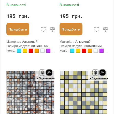
В наявності
В наявності
195 грн.
195 грн.
Придбати
Придбати
Матеріал
:
Алюминий
Матеріал
:
Алюминий
Розміри модуля
:
300x300 мм
Розміри модуля
:
300x300 мм
Колір
:
Колір
:
Тип використання
:
Для внутрішніх робіт
Тип використання
:
Для внутрішніх робіт
Застосування
:
Для стін
Застосування
:
Для стін
Форма чіпа
:
Шестикутник
Форма чіпа
:
Шестикутник
Вага (брутто)
:
0.2 кг
Вага (брутто)
:
0.2 кг
Основа
:
Самоклейка
Основа
:
Самоклейка
Призначення
:
В інтер'єрі, Для лазні, Для басейну, Для ванної кімнати та туалету, Для вітальні, Для душової, Для кухні, Для спальні, Для фартуха
Призначення
:
В інтер'єрі, Для лазні, Для басейну, Для ванної кімнати та туалету, Для вітальні, Для душової, Для кухні, Для спальні, Для фартуха
Вага модуля
:
0.2 кг
Вага модуля
:
0.2 кг
Товщина чіпа
:
3 мм
Товщина чіпа
:
3 мм
Площа модуля
:
0,09 м²
Площа модуля
:
0,09 м²
Країна виробника
:
Китай
Країна виробника
:
Китай
Бренд
:
Sticker Wall
Бренд
:
Sticker Wall
Тип поверхні
:
Матова
Тип поверхні
:
Матова
Колір виробника
:
Різнокольоровий
Колір виробника
:
Різнокольоровий
:
новий
:
новий