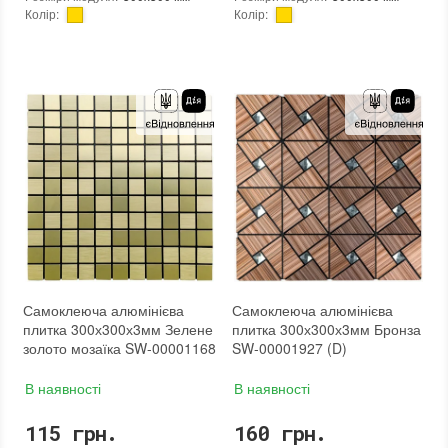
Колір
:
Колір
:
Тип використання
:
Для внутрішніх робіт
Тип використання
:
Для внутрішніх робіт
Застосування
:
Для стін
Застосування
:
Для стін
Форма чіпа
:
Шестикутник
Форма чіпа
:
Шестикутник
Вага (брутто)
:
0.2 кг
Вага (брутто)
:
0.2 кг
Основа
:
Самоклейка
Основа
:
Самоклейка
Призначення
:
В інтер'єрі, Для лазні, Для басейну, Для ванної кімнати та туалету, Для вітальні, Для душової, Для кухні, Для спальні, Для фартуха
Призначення
:
В інтер'єрі, Для лазні, Для басейну, Для ванної кімнати та туалету, Для вітальні, Для душової, Для кухні, Для спальні, Для фартуха
Вага модуля
:
0.2 кг
Вага модуля
:
0.2 кг
Товщина чіпа
:
3 мм
Товщина чіпа
:
3 мм
Площа модуля
:
0,09 м²
Площа модуля
:
0,09 м²
Країна виробника
:
Китай
Країна виробника
:
Китай
Бренд
:
Sticker Wall
Бренд
:
Sticker Wall
Тип поверхні
:
Матова
Тип поверхні
:
Матова
:
новий
:
новий
:
Зі знижкою
:
Зі знижкою
Самоклеюча алюмінієва
Самоклеюча алюмінієва
плитка 300х300х3мм Зелене
плитка 300х300х3мм Бронза
золото мозаїка SW-00001168
SW-00001927 (D)
В наявності
В наявності
115 грн.
160 грн.