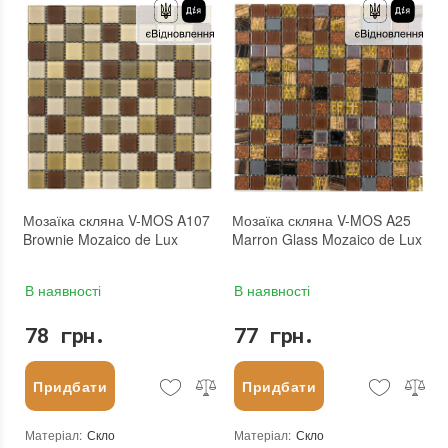
Основа
:
Сітка
Основа
:
Сітка
Кількість модулів у упаковці
:
10 шт.
Кількість модулів у упаковці
:
13 шт.
Вага модуля
:
1.48 кг
Вага модуля
:
2.308 кг
Розмір чіпа
:
52x25 мм
Розмір чіпа
:
20x20 мм
Товщина чіпа
:
8 мм
Товщина чіпа
:
8 мм
Площа модуля
:
0,09 м²
Площа модуля
:
0,09 м²
Країна виробника
:
Китай
Країна виробника
:
Китай
Бренд
:
Mozaico de Lux
Бренд
:
Mozaico de Lux
Тип поверхні
:
Глянцева, Неглазурована
Тип поверхні
:
Полірована, Матова, Глянцева, Неглазурована
:
новий
:
новий
Мозаїка скляна V-MOS A107
Мозаїка скляна V-MOS A25
Brownie Mozaico de Lux
Marron Glass Mozaico de Lux
В наявності
В наявності
78 грн.
77 грн.
Придбати
Придбати
Матеріал
:
Скло
Матеріал
:
Скло