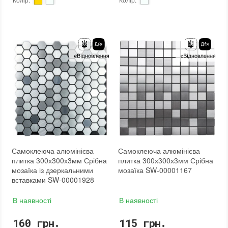
Тип використання
:
Для внутрішніх робіт
Тип використання
:
Для внутрішніх робіт
Застосування
:
Для стін
Застосування
:
Для стін
Форма чіпа
:
Квадратна
Форма чіпа
:
Квадратна
Вага (брутто)
:
0.2 кг
Вага (брутто)
:
0.2 кг
Основа
:
Самоклейка
Основа
:
Самоклейка
Призначення
:
В інтер'єрі, Для лазні, Для басейну, Для ванної кімнати та туалету, Для вітальні, Для душової, Для кухні, Для спальні, Для фартуха
Призначення
:
В інтер'єрі, Для лазні, Для басейну, Для ванної кімнати та туалету, Для вітальні, Для душової, Для кухні, Для спальні, Для фартуха
Вага модуля
:
0.2 кг
Вага модуля
:
0.2 кг
Товщина чіпа
:
3 мм
Товщина чіпа
:
3 мм
Площа модуля
:
0,09 м²
Площа модуля
:
0,09 м²
Країна виробника
:
Китай
Країна виробника
:
Китай
Бренд
:
Sticker Wall
Бренд
:
Sticker Wall
Тип поверхні
:
Матова
Тип поверхні
:
Матова
:
новий
:
новий
:
Зі знижкою
Самоклеюча алюмінієва
Самоклеюча алюмінієва
плитка 300х300х3мм Срібна
плитка 300х300х3мм Срібна
мозаїка із дзеркальними
мозаїка SW-00001167
вставками SW-00001928
В наявності
В наявності
160 грн.
115 грн.