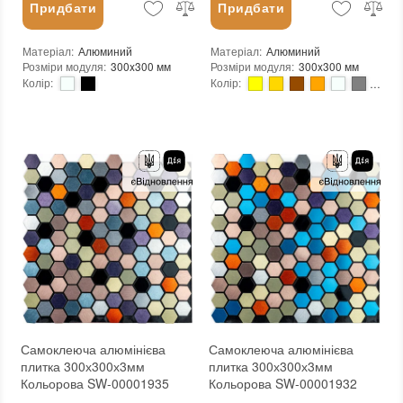
Придбати
Придбати
Матеріал
:
Алюминий
Матеріал
:
Алюминий
Розміри модуля
:
300x300 мм
Розміри модуля
:
300x300 мм
Колір
:
Колір
:
Тип використання
:
Для внутрішніх робіт
Тип використання
:
Для внутрішніх робіт
Застосування
:
Для стін
Застосування
:
Для стін
Форма чіпа
:
Шестикутник
Форма чіпа
:
Квадратна
Вага (брутто)
:
0.2 кг
Вага (брутто)
:
0.2 кг
Основа
:
Самоклейка
Основа
:
Самоклейка
Призначення
:
В інтер'єрі, Для лазні, Для басейну, Для ванної кімнати та туалету, Для вітальні, Для душової, Для кухні, Для спальні, Для фартуха
Призначення
:
В інтер'єрі, Для лазні, Для басейну, Для ванної кімнати та туалету, Для вітальні, Для душової, Для кухні, Для спальні, Для фартуха
Вага модуля
:
0.2 кг
Вага модуля
:
0.2 кг
Товщина чіпа
:
3 мм
Товщина чіпа
:
3 мм
Площа модуля
:
0,09 м²
Площа модуля
:
0,09 м²
Країна виробника
:
Китай
Країна виробника
:
Китай
Бренд
:
Sticker Wall
Бренд
:
Sticker Wall
Тип поверхні
:
Матова
Тип поверхні
:
Матова
:
новий
Колір виробника
:
Різнокольоровий
:
Зі знижкою
:
новий
Самоклеюча алюмінієва
Самоклеюча алюмінієва
плитка 300х300х3мм
плитка 300х300х3мм
Кольорова SW-00001935
Кольорова SW-00001932