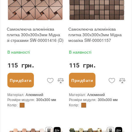
Тип поверхні
:
Матова
Тип поверхні
:
Матова
:
новий
:
новий
Самоклеюча алюмінієва
Самоклеюча алюмінієва
плитка 300х300х3мм Мідна
плитка 300х300х3мм Мідна
зі стразами SW-00001416 (D)
мозаїка SW-00001157
В наявності
В наявності
115 грн.
115 грн.
Придбати
Придбати
Матеріал
:
Алюминий
Матеріал
:
Алюминий
Розміри модуля
:
300x300 мм
Розміри модуля
:
300x300 мм
Колір
:
Колір
:
Тип використання
:
Для внутрішніх робіт
Тип використання
:
Для внутрішніх робіт
Застосування
:
Для стін
Застосування
:
Для стін
Форма чіпа
:
Квадратна, Трикутник
Форма чіпа
:
Квадратна
Вага (брутто)
:
0.2 кг
Вага (брутто)
:
0.2 кг
Основа
:
Самоклейка
Основа
:
Самоклейка