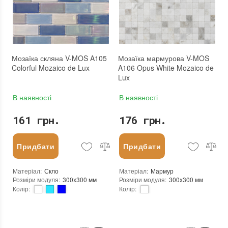
Країна виробника
:
Китай
Країна виробника
:
Китай
Бренд
:
Mozaico de Lux
Бренд
:
Mozaico de Lux
Тип поверхні
:
Глянцева, Неглазурована
Тип поверхні
:
Полірована, Матова, Глянцева, Неглазурована
:
новий
:
новий
Мозаїка скляна V-MOS A105
Мозаїка мармурова V-MOS
Colorful Mozaico de Lux
A106 Opus White Mozaico de
Lux
В наявності
В наявності
161 грн.
176 грн.
Придбати
Придбати
Матеріал
:
Скло
Матеріал
:
Мармур
Розміри модуля
:
300x300 мм
Розміри модуля
:
300x300 мм
Колір
:
Колір
:
Тип використання
:
Для внутрішніх робіт, Для зовнішніх робіт
Тип використання
:
Для внутрішніх робіт, Для зовнішніх робіт
Застосування
:
Для стін, Для підлоги
Застосування
:
Для стін, Для підлоги
Стійкість до температур
:
Морозостійка
Стійкість до температур
:
Морозостійка
Вага (брутто)
:
1.48 кг
Вага (брутто)
:
2.308 кг