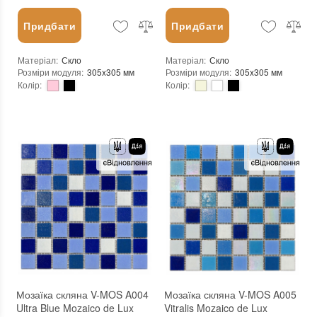
Придбати
Придбати
Матеріал
:
Скло
Матеріал
:
Скло
Розміри модуля
:
305x305 мм
Розміри модуля
:
305x305 мм
Колір
:
Колір
:
Тип використання
:
Для внутрішніх робіт, Для зовнішніх робіт
Тип використання
:
Для внутрішніх робіт, Для зовнішніх робіт
Застосування
:
Для стін, Для підлоги
Застосування
:
Для стін, Для підлоги
Стійкість до температур
:
Морозостійка
Стійкість до температур
:
Морозостійка
Вага (брутто)
:
0.635 кг
Вага (брутто)
:
0.635 кг
Основа
:
Сітка
Основа
:
Сітка
Кількість модулів у упаковці
:
20 шт.
Кількість модулів у упаковці
:
20 шт.
Вага модуля
:
0.635 кг
Вага модуля
:
0.635 кг
Розмір чіпа
:
20x20 мм
Розмір чіпа
:
20x20 мм
Товщина чіпа
:
4 мм
Товщина чіпа
:
4 мм
Площа модуля
:
0,093 м²
Площа модуля
:
0,093 м²
Країна виробника
:
Китай
Країна виробника
:
Китай
Бренд
:
Mozaico de Lux
Бренд
:
Mozaico de Lux
Тип поверхні
:
Глянцева, Неглазурована
Тип поверхні
:
Глянцева, Неглазурована
:
новий
:
новий
Мозаїка скляна V-MOS A004
Мозаїка скляна V-MOS A005
Ultra Blue Mozaico de Lux
Vitralis Mozaico de Lux