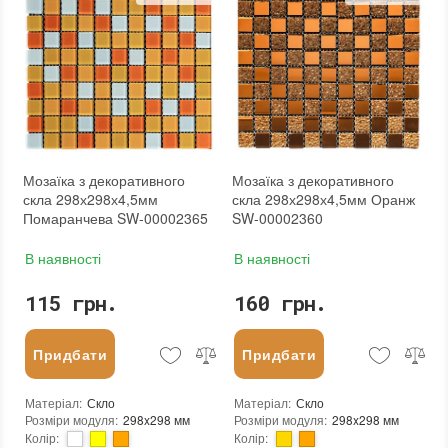
Вага модуля
:
0.57 кг
Вага модуля
:
0.57 кг
Розмір чіпа
:
25x25 мм
Розмір чіпа
:
25x25 мм
Товщина чіпа
:
4.5 мм
Товщина чіпа
:
4.5 мм
Площа модуля
:
0,088 м²
Площа модуля
:
0,088 м²
Країна виробника
:
Китай
Країна виробника
:
Китай
Бренд
:
Sticker Wall
Бренд
:
Sticker Wall
Тип поверхні
:
Глянцева
Тип поверхні
:
Глянцева
:
новий
Колір виробника
:
Сріблястий
:
новий
Мозаїка з декоративного
Мозаїка з декоративного
скла 298х298х4,5мм
скла 298х298х4,5мм Оранж
Помаранчева SW-00002365
SW-00002360
В наявності
В наявності
115 грн.
160 грн.
Придбати
Придбати
Матеріал
:
Скло
Матеріал
:
Скло
Розміри модуля
:
298x298 мм
Розміри модуля
:
298x298 мм
Колір
:
Колір
: