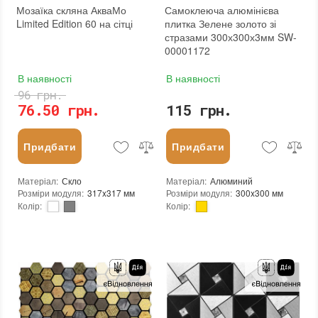
Мозаїка скляна АкваМо
Самоклеюча алюмінієва
Limited Edition 60 на сітці
плитка Зелене золото зі
стразами 300х300х3мм SW-
00001172
В наявності
В наявності
96 грн.
76.50 грн.
115 грн.
Придбати
Придбати
Матеріал
:
Скло
Матеріал
:
Алюминий
Розміри модуля
:
317x317 мм
Розміри модуля
:
300x300 мм
Колір
:
Колір
:
Тип використання
:
Для внутрішніх робіт, Для зовнішніх робіт
Тип використання
:
Для внутрішніх робіт
Серія
:
LE
Застосування
:
Для стін
Застосування
:
Для стін, Для підлоги
Форма чіпа
:
Квадратна, Трикутник
Стійкість до температур
:
Жаростійка, Морозостійка
Вага (брутто)
:
0.2 кг
Форма чіпа
:
Квадратна
Основа
:
Самоклейка
Основа
:
Сітка
Призначення
:
В інтер'єрі, Для лазні, Для басейну, Для ванної кімнати та туалету, Для вітальні, Для душової, Для кухні, Для спальні, Для фартуха
Призначення
:
В інтер'єрі, Для лазні, Для басейну, Для ванної кімнати та туалету, Для вітальні, Для душової, Для кухні, Для спальні, Для фартуха, Для фасаду, Для хамама
Вага модуля
:
0.2 кг
Кількість модулів у упаковці
:
20 шт.
Товщина чіпа
:
3 мм
Вага модуля
:
0,7 кг
Площа модуля
:
0,09 м²