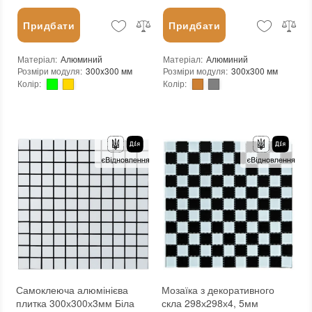
Придбати
Придбати
Матеріал
:
Алюминий
Матеріал
:
Алюминий
Розміри модуля
:
300x300 мм
Розміри модуля
:
300x300 мм
Колір
:
Колір
:
Тип використання
:
Для внутрішніх робіт
Тип використання
:
Для внутрішніх робіт
Застосування
:
Для стін
Застосування
:
Для стін
Форма чіпа
:
Квадратна
Форма чіпа
:
Квадратна, Трикутник
Вага (брутто)
:
0.2 кг
Вага (брутто)
:
0.2 кг
Основа
:
Самоклейка
Основа
:
Самоклейка
Призначення
:
В інтер'єрі, Для лазні, Для басейну, Для ванної кімнати та туалету, Для вітальні, Для душової, Для кухні, Для спальні, Для фартуха
Призначення
:
В інтер'єрі, Для лазні, Для басейну, Для ванної кімнати та туалету, Для вітальні, Для душової, Для кухні, Для спальні, Для фартуха
Вага модуля
:
0.2 кг
Вага модуля
:
0.2 кг
Товщина чіпа
:
3 мм
Товщина чіпа
:
3 мм
Площа модуля
:
0,09 м²
Площа модуля
:
0,09 м²
Країна виробника
:
Китай
Країна виробника
:
Китай
Бренд
:
Sticker Wall
Бренд
:
Sticker Wall
Тип поверхні
:
Матова
Тип поверхні
:
Матова
:
новий
:
новий
:
Зі знижкою
Самоклеюча алюмінієва
Мозаїка з декоративного
плитка 300х300х3мм Біла
скла 298х298х4, 5мм