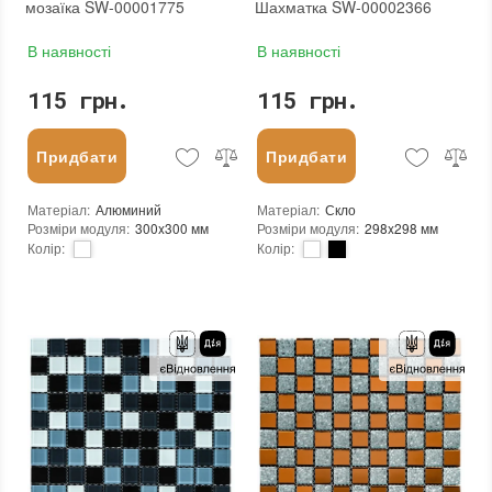
мозаїка SW-00001775
Шахматка SW-00002366
В наявності
В наявності
115 грн.
115 грн.
Придбати
Придбати
Матеріал
:
Алюминий
Матеріал
:
Скло
Розміри модуля
:
300x300 мм
Розміри модуля
:
298x298 мм
Колір
:
Колір
:
Тип використання
:
Для внутрішніх робіт
Тип використання
:
Для внутрішніх робіт
Застосування
:
Для стін
Застосування
:
Для стін
Форма чіпа
:
Квадратна
Форма чіпа
:
Квадратна
Вага (брутто)
:
0.2 кг
Вага (брутто)
:
0.57 кг
Основа
:
Самоклейка
Основа
:
Самоклейка, Сітка
Призначення
:
В інтер'єрі, Для лазні, Для басейну, Для ванної кімнати та туалету, Для вітальні, Для душової, Для кухні, Для спальні, Для фартуха
Призначення
:
В інтер'єрі, Для лазні, Для басейну, Для ванної кімнати та туалету, Для вітальні, Для душової, Для кухні, Для спальні, Для фартуха
Вага модуля
:
0.2 кг
Вага модуля
:
0.57 кг
Товщина чіпа
:
3 мм
Розмір чіпа
:
25x25 мм
Площа модуля
:
0,09 м²
Товщина чіпа
:
4.5 мм
Країна виробника
:
Китай
Площа модуля
:
0,088 м²
Бренд
:
Sticker Wall
Країна виробника
:
Китай
Тип поверхні
:
Глянцева
Бренд
:
Sticker Wall
:
новий
Тип поверхні
:
Глянцева