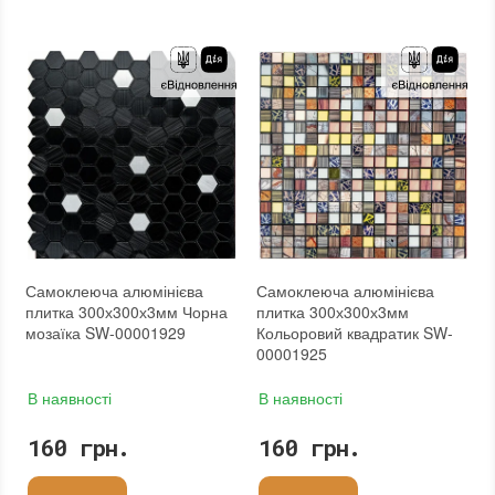
Застосування
:
Для стін
Застосування
:
Для стін
Форма чіпа
:
Шестикутник
Форма чіпа
:
Квадратна, Трикутник
Вага (брутто)
:
0.2 кг
Вага (брутто)
:
0.2 кг
Основа
:
Самоклейка
Основа
:
Самоклейка
Призначення
:
В інтер'єрі, Для лазні, Для басейну, Для ванної кімнати та туалету, Для вітальні, Для душової, Для кухні, Для спальні, Для фартуха
Призначення
:
В інтер'єрі, Для лазні, Для басейну, Для ванної кімнати та туалету, Для вітальні, Для душової, Для кухні, Для спальні, Для фартуха
Вага модуля
:
0.2 кг
Вага модуля
:
0.2 кг
Товщина чіпа
:
3 мм
Товщина чіпа
:
3 мм
Площа модуля
:
0,09 м²
Площа модуля
:
0,09 м²
Країна виробника
:
Китай
Країна виробника
:
Китай
Бренд
:
Sticker Wall
Бренд
:
Sticker Wall
Тип поверхні
:
Матова
Тип поверхні
:
Матова
:
новий
:
новий
:
Зі знижкою
Самоклеюча алюмінієва
Самоклеюча алюмінієва
плитка 300х300х3мм Чорна
плитка 300х300х3мм
мозаїка SW-00001929
Кольоровий квадратик SW-
00001925
В наявності
В наявності
160 грн.
160 грн.