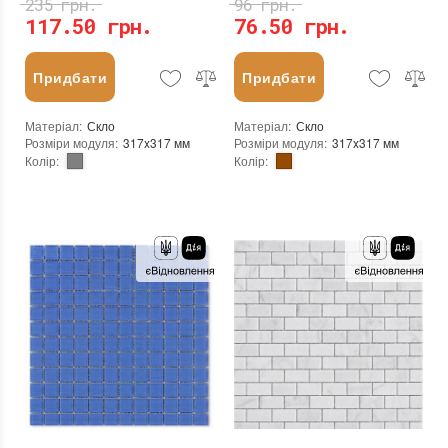
235 грн.
96 грн.
117.50 грн.
76.50 грн.
Придбати
Придбати
Матеріал
:
Скло
Матеріал
:
Скло
Розміри модуля
:
317x317 мм
Розміри модуля
:
317x317 мм
Колір
:
Колір
:
Тип використання
:
Для внутрішніх робіт, Для зовнішніх робіт
Тип використання
:
Для внутрішніх робіт, Для зовнішніх робіт
Серія
:
LE
Серія
:
LE
Застосування
:
Для стін, Для підлоги
Застосування
:
Для стін, Для підлоги
Стійкість до температур
:
Жаростійка, Морозостійка
Стійкість до температур
:
Жаростійка, Морозостійка
Форма чіпа
:
Квадратна
Форма чіпа
:
Квадратна
Основа
:
Сітка
Основа
:
Сітка
Призначення
:
В інтер'єрі, Для лазні, Для басейну, Для ванної кімнати та туалету, Для вітальні, Для душової, Для кухні, Для спальні, Для фартуха, Для фасаду, Для хамама
Призначення
:
В інтер'єрі, Для лазні, Для басейну, Для ванної кімнати та туалету, Для вітальні, Для душової, Для кухні, Для спальні, Для фартуха, Для фасаду, Для хамама
Кількість модулів у упаковці
:
20 шт.
Кількість модулів у упаковці
:
20 шт.
Вага модуля
:
0,7 кг
Вага модуля
:
0,7 кг
Розмір чіпа
:
24x24 мм
Розмір чіпа
:
24x24 мм
Товщина чіпа
:
4 мм
Товщина чіпа
:
4 мм
Площа модуля
:
0,1 м²
Площа модуля
:
0,1 м²
Країна виробника
:
Україна
Країна виробника
:
Україна
Бренд
:
AquaMo
Бренд
:
AquaMo
Тип поверхні
:
Матова
Тип поверхні
:
Матова
Колір виробника
:
Сірий, Темно-сірий, Золотистий
Колір виробника
:
Коричневий, Світло-коричневий