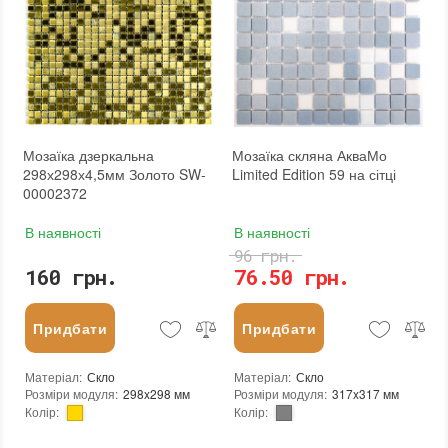
Товщина чіпа
:
4.5 мм
Товщина чіпа
:
4.5 мм
Площа модуля
:
0,088 м²
Площа модуля
:
0,088 м²
Країна виробника
:
Китай
Країна виробника
:
Китай
Бренд
:
Sticker Wall
Бренд
:
Sticker Wall
Колір виробника
:
Сріблястий
Колір виробника
:
Мідний
:
новий
:
новий
Мозаїка дзеркальна
Мозаїка скляна АкваМо
298х298х4,5мм Золото SW-
Limited Edition 59 на сітці
00002372
В наявності
В наявності
96 грн.
160 грн.
76.50 грн.
Придбати
Придбати
Матеріал
:
Скло
Матеріал
:
Скло
Розміри модуля
:
298x298 мм
Розміри модуля
:
317x317 мм
Колір
:
Колір
:
Тип використання
:
Для внутрішніх робіт
Тип використання
:
Для внутрішніх робіт, Для зовнішніх робіт
Застосування
:
Для стін
Серія
:
LE