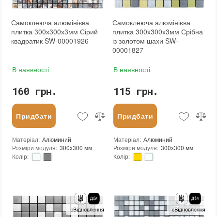
:
Зі знижкою
:
Зі знижкою
Самоклеюча алюмінієва
Самоклеюча алюмінієва
плитка 300х300х3мм Сірий
плитка 300х300х3мм Срібна
квадратик SW-00001926
із золотом шахи SW-
00001827
В наявності
В наявності
160 грн.
115 грн.
Придбати
Придбати
Матеріал
:
Алюминий
Матеріал
:
Алюминий
Розміри модуля
:
300x300 мм
Розміри модуля
:
300x300 мм
Колір
:
Колір
:
Тип використання
:
Для внутрішніх робіт
Тип використання
:
Для внутрішніх робіт
Застосування
:
Для стін
Застосування
:
Для стін
Форма чіпа
:
Квадратна
Форма чіпа
:
Квадратна
Вага (брутто)
:
0.2 кг
Вага (брутто)
:
0.2 кг
Основа
:
Самоклейка
Основа
:
Самоклейка
Призначення
:
В інтер'єрі, Для лазні, Для басейну, Для ванної кімнати та туалету, Для вітальні, Для душової, Для кухні, Для спальні, Для фартуха
Призначення
:
В інтер'єрі, Для лазні, Для басейну, Для ванної кімнати та туалету, Для вітальні, Для душової, Для кухні, Для спальні, Для фартуха
Вага модуля
:
0.2 кг
Вага модуля
:
0.2 кг