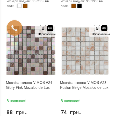
Розміри модуля
:
305x305 мм
Розміри модуля
:
300x300 мм
Колір
:
Колір
:
Тип використання
:
Для внутрішніх робіт, Для зовнішніх робіт
Тип використання
:
Для внутрішніх робіт, Для зовнішніх робіт
Застосування
:
Для стін, Для підлоги
Застосування
:
Для стін, Для підлоги
Стійкість до температур
:
Морозостійка
Стійкість до температур
:
Морозостійка
Вага (брутто)
:
0.94 кг
Вага (брутто)
:
1.04 кг
Основа
:
Сітка
Основа
:
Сітка
Кількість модулів у упаковці
:
20 шт.
Кількість модулів у упаковці
:
33 шт.
Вага модуля
:
0.94 кг
Вага модуля
:
1.04 кг
Розмір чіпа
:
25x25 мм
Розмір чіпа
:
23x23 мм
Товщина чіпа
:
4 мм
Товщина чіпа
:
4 мм
Площа модуля
:
0,093 м²
Площа модуля
:
0,093 м²
Країна виробника
:
Китай
Країна виробника
:
Китай
Бренд
:
Mozaico de Lux
Бренд
:
Mozaico de Lux
Тип поверхні
:
Глянцева, Неглазурована
Тип поверхні
:
Глянцева, Неглазурована
:
новий
:
новий
Мозаїка скляна V-MOS A24
Мозаїка скляна V-MOS A23
Glory Pink Mozaico de Lux
Fusion Beige Mozaico de Lux
В наявності
В наявності
88 грн.
74 грн.