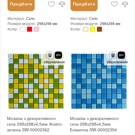
Придбати
Придбати
Матеріал
:
Скло
Матеріал
:
Скло
Розміри модуля
:
298x298 мм
Розміри модуля
:
298x298 мм
Колір
:
Колір
:
Тип використання
:
Для внутрішніх робіт
Тип використання
:
Для внутрішніх робіт
Застосування
:
Для стін
Застосування
:
Для стін
Форма чіпа
:
Квадратна
Форма чіпа
:
Квадратна
Вага (брутто)
:
0.57 кг
Вага (брутто)
:
0.57 кг
Основа
:
Самоклейка, Сітка
Основа
:
Самоклейка, Сітка
Призначення
:
В інтер'єрі, Для лазні, Для басейну, Для ванної кімнати та туалету, Для вітальні, Для душової, Для кухні, Для спальні, Для фартуха
Призначення
:
В інтер'єрі, Для лазні, Для басейну, Для ванної кімнати та туалету, Для вітальні, Для душової, Для кухні, Для спальні, Для фартуха
Вага модуля
:
0.57 кг
Вага модуля
:
0.57 кг
Розмір чіпа
:
25x25 мм
Розмір чіпа
:
25x25 мм
Товщина чіпа
:
4.5 мм
Товщина чіпа
:
4.5 мм
Площа модуля
:
0,088 м²
Площа модуля
:
0,088 м²
Країна виробника
:
Китай
Країна виробника
:
Китай
Бренд
:
Sticker Wall
Бренд
:
Sticker Wall
Тип поверхні
:
Глянцева
Тип поверхні
:
Глянцева
:
новий
:
новий
:
Зі знижкою
:
Зі знижкою
Мозаїка з декоративного
Мозаїка з декоративного
скла 298х298х4,5мм Жовто-
скла 298х298х4,5мм
зелена SW-00002362
Блакитна SW-00002354