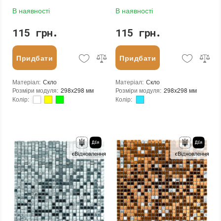
В наявності
В наявності
115 грн.
115 грн.
Придбати
Придбати
Матеріал
:
Скло
Матеріал
:
Скло
Розміри модуля
:
298x298 мм
Розміри модуля
:
298x298 мм
Колір
:
Колір
:
Тип використання
:
Для внутрішніх робіт
Тип використання
:
Для внутрішніх робіт
Застосування
:
Для стін
Застосування
:
Для стін
Форма чіпа
:
Квадратна
Форма чіпа
:
Квадратна
Вага (брутто)
:
0.57 кг
Вага (брутто)
:
0.57 кг
Основа
:
Самоклейка, Сітка
Основа
:
Самоклейка, Сітка
Призначення
:
В інтер'єрі, Для лазні, Для басейну, Для ванної кімнати та туалету, Для вітальні, Для душової, Для кухні, Для спальні, Для фартуха
Призначення
:
В інтер'єрі, Для лазні, Для басейну, Для ванної кімнати та туалету, Для вітальні, Для душової, Для кухні, Для спальні, Для фартуха
Вага модуля
:
0.57 кг
Вага модуля
:
0.57 кг
Розмір чіпа
:
25x25 мм
Розмір чіпа
:
25x25 мм
Товщина чіпа
:
4.5 мм
Товщина чіпа
:
4.5 мм
Площа модуля
:
0,088 м²
Площа модуля
:
0,088 м²
Країна виробника
:
Китай
Країна виробника
:
Китай
Бренд
:
Sticker Wall
Бренд
:
Sticker Wall
Тип поверхні
:
Глянцева
Тип поверхні
:
Глянцева
:
новий
:
новий