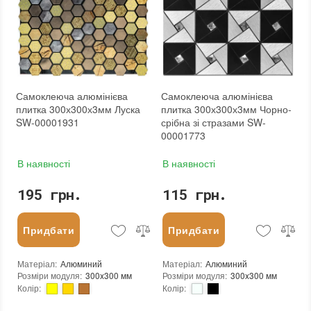
Розмір чіпа
:
24x24 мм
Країна виробника
:
Китай
Товщина чіпа
:
4 мм
Бренд
:
Sticker Wall
Площа модуля
:
0,1 м²
Тип поверхні
:
Матова
Країна виробника
:
Україна
:
новий
Бренд
:
AquaMo
:
Зі знижкою
Тип поверхні
:
Матова
Колір виробника
:
Білий, Сірий, Світло-сірий, Сіро-білий
:
новий
Самоклеюча алюмінієва
Самоклеюча алюмінієва
:
Зі знижкою
плитка 300х300х3мм Луска
плитка 300х300х3мм Чорно-
SW-00001931
срібна зі стразами SW-
00001773
В наявності
В наявності
195 грн.
115 грн.
Придбати
Придбати
Матеріал
:
Алюминий
Матеріал
:
Алюминий
Розміри модуля
:
300x300 мм
Розміри модуля
:
300x300 мм
Колір
:
Колір
:
Тип використання
:
Для внутрішніх робіт
Тип використання
:
Для внутрішніх робіт