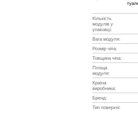
туале
Кількість
модулів у
упаковці
:
Вага модуля
:
Розмір чіпа
:
Товщина чіпа
:
Площа
модуля
:
Країна
виробника
:
Бренд
:
Тип поверхні
: