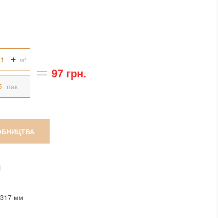
м²
97 грн.
пак
ОБНИЦТВА
И
x317 мм