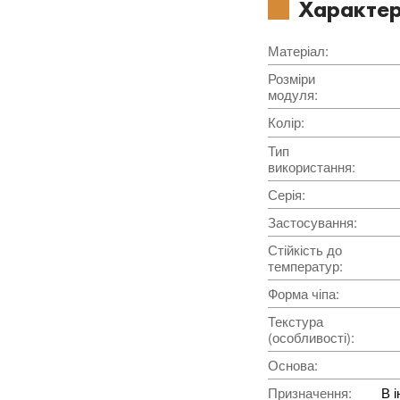
Характер
Матеріал
:
Розміри
модуля
:
Колір
:
Тип
використання
:
Серія
:
Застосування
:
Стійкість до
температур
:
Форма чіпа
:
Текстура
(особливості)
:
Основа
:
Призначення
:
В і