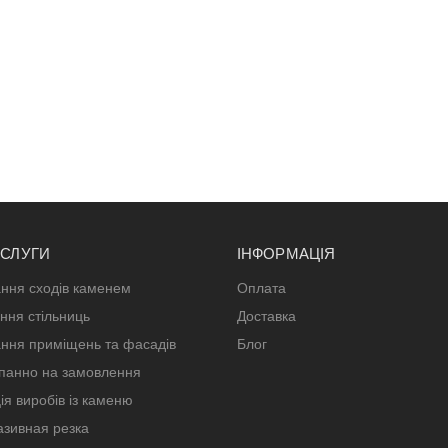
ОСЛУГИ
ІНФОРМАЦІЯ
ння сходів каменем
Оплата
ння стільниць
Доставка
ння приміщень та фасадів
Блог
панно на замовлення
ія виробів із каменю
зивная резка