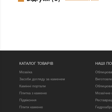
КАТАЛОГ ТОВАРІВ
НАШІ П
Мозаїка
Облицюва
Засоби догляду за каменем
Виготовле
Камінні портали
Облицюва
Плитка з каменю
Мозаїчне 
Підвіконня
Реставрац
Плити каменю
Гидроабра