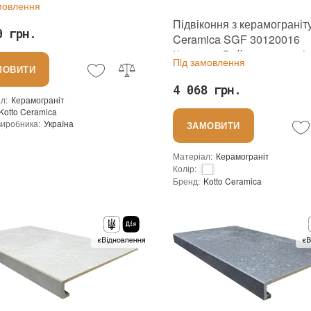
мовлення
Підвіконня з керамограніту
0 грн.
Ceramica SGF 30120016
Калаката Вайт 295х1197 із
Пiд замовлення
заглушками
МОВИТИ
4 068 грн.
ал
:
Керамограніт
Kotto Ceramica
виробника
:
Україна
ЗАМОВИТИ
Сітка
Матеріал
:
Керамограніт
Колір
:
Бренд
:
Kotto Ceramica
Країна виробника
:
Україна
:
новий
Основа
:
Сітка