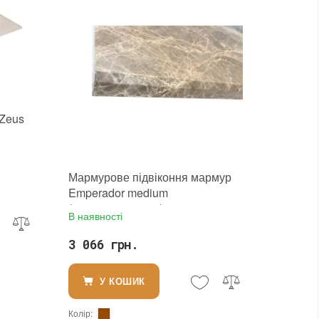
 Zeus
ід
Мармурове підвіконня мармур
Emperador medium
(1200х300х20 мм)
В наявності
3 066 грн.
У КОШИК
Колір
: