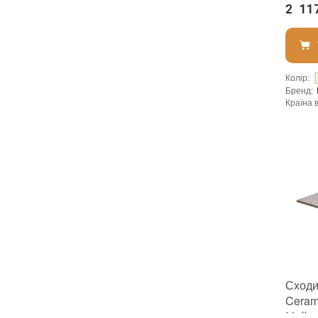
2 11
Колір
:
Бренд
:
Країна 
:
новий
Сходи
Ceram
Майст