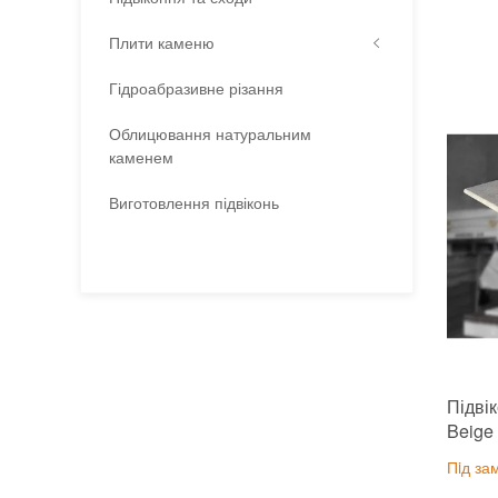
Плити каменю
Гідроабразивне різання
Облицювання натуральним
каменем
Виготовлення підвіконь
Підві
Beige
Пiд за