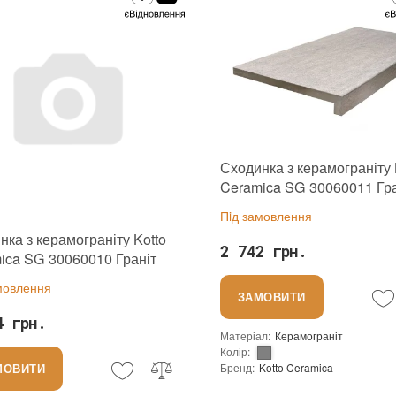
Сходинка з керамограніту 
Ceramica SG 30060011 Гра
григіо 295x600x20
Пiд замовлення
нка з керамограніту Kotto
2 742 грн.
ica SG 30060010 Граніт
 295x600x20
мовлення
ЗАМОВИТИ
4 грн.
Матеріал
:
Керамограніт
Колір
:
Бренд
:
Kotto Ceramica
МОВИТИ
Країна виробника
:
Україна