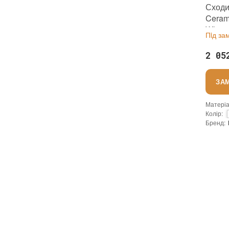
Сходи
Ceram
White
Пiд за
2 05
ЗА
Матері
Колір
:
Бренд
:
Країна 
:
новий
Основа
: