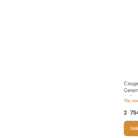
Сходи
Ceram
бейге
Пiд за
2 75
ЗА