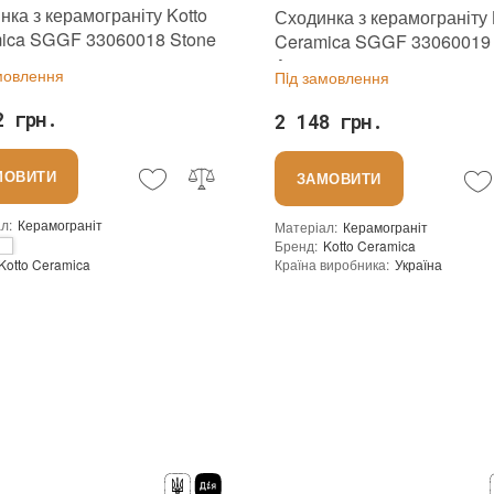
нка з керамограніту Kotto
Сходинка з керамограніту 
ica SGGF 33060018 Stone
Ceramica SGGF 33060019 
 325x597
Antracyt 325x597
мовлення
Пiд замовлення
2 грн.
2 148 грн.
МОВИТИ
ЗАМОВИТИ
ал
:
Керамограніт
Матеріал
:
Керамограніт
Бренд
:
Kotto Ceramica
Країна виробника
:
Україна
Kotto Ceramica
:
новий
виробника
:
Україна
Основа
:
Сітка
Сітка