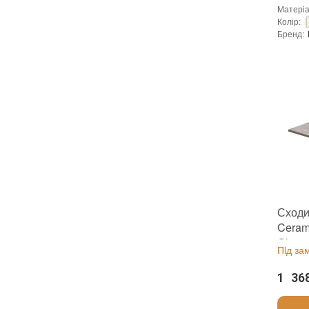
Матері
Колір
:
Бренд
:
Країна 
:
новий
Основа
:
Сходи
Ceram
Сільв
Пiд за
1 36