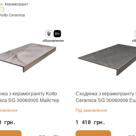
Тип поверхні
:
Матова
ал
:
Керамограніт
:
новий
Основа
:
Сітка
Kotto Ceramica
виробника
:
Україна
Сітка
нка з керамограніту Kotto
Сходинка з керамограніту 
ica SG 30060005 Майстер
Ceramica SG 30060006 Еш
ер 295х597х40
295х597х40
мовлення
Пiд замовлення
8 грн.
1 410 грн.