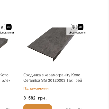
Тип поверхні
:
Глянцева
:
новий
Основа
:
Сітка
Kotto
Сходинка з керамограніту Kotto
 Блек
Ceramica SG 30120003 Так Грей
295х1197х40
Пiд замовлення
3 582 грн.