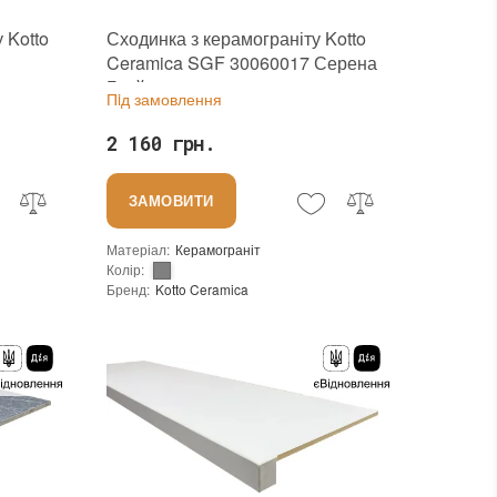
 Kotto
Сходинка з керамограніту Kotto
Ceramica SGF 30060017 Серена
Грей 295x600x20
Пiд замовлення
2 160 грн.
ЗАМОВИТИ
Матеріал
:
Керамограніт
Колір
:
Бренд
:
Kotto Ceramica
Країна виробника
:
Україна
:
новий
Основа
:
Сітка