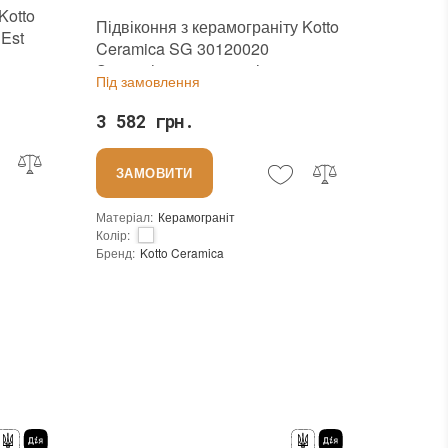
Kotto
Підвіконня з керамограніту Kotto
Est
Ceramica SG 30120020
Superwhite 295х1197 із
Пiд замовлення
заглушками
3 582 грн.
ЗАМОВИТИ
Матеріал
:
Керамограніт
Колір
:
Бренд
:
Kotto Ceramica
Країна виробника
:
Україна
:
новий
Основа
:
Сітка