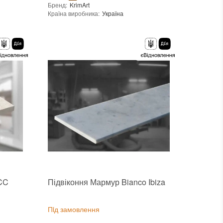
Бренд
:
KrimArt
ійка
Країна виробника
:
Україна
Тип поверхні
:
Глянцева
Вид матеріалу
:
Мармур
:
новий
 CC
Підвіконня Мармур Bianco Ibiza
Пiд замовлення