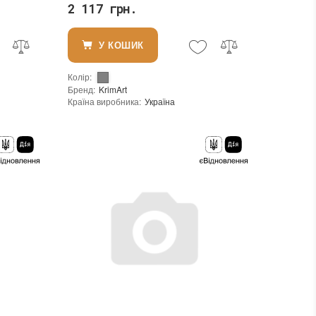
2 117 грн.
У КОШИК
Колір
:
Бренд
:
KrimArt
Країна виробника
:
Україна
Вид матеріалу
:
Мармур
:
новий