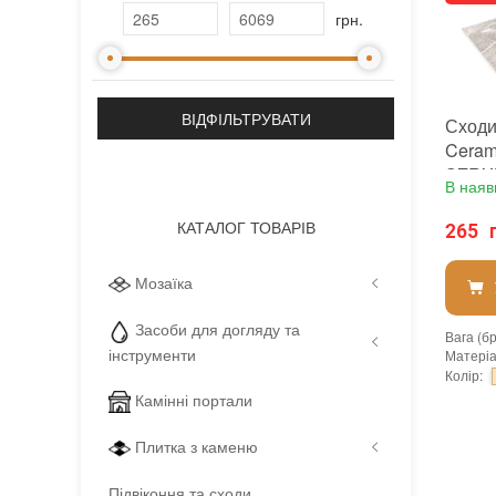
грн.
Сходи
Cerami
SZRX
В наяв
600х3
камінь
КАТАЛОГ ТОВАРІВ
265 
проти
Мозаїка
Засоби для догляду та
Вага (б
інструменти
Матері
Колір
:
Бренд
:
Камінні портали
Країна 
Тип пов
Плитка з каменю
:
новий
Стійкіс
:
Зі зни
Підвіконня та сходи