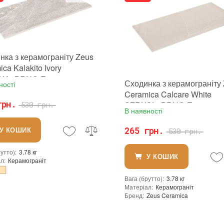
нка з керамограніту Zeus
ca Kalakito Ivory
KA1BRNQ Еко
Сходинка з керамограніту
ності
00х9,2 мм бежева, під
Ceramica Calcare White
, матова, з
грн.
SZRXCL0BRNQ Еко
530 грн.
В наявності
ковзскими прорізами
600х300х9,2 мм бежева, п
камінь, матова, з
265 грн.
У КОШИК
530 грн.
протиковзскими прорізами
рутто)
:
3.78 кг
У КОШИК
ал
:
Керамограніт
Вага (брутто)
:
3.78 кг
Zeus Ceramica
Матеріал
:
Керамограніт
виробника
:
Україна
Бренд
:
Zeus Ceramica
ерхні
:
Матова
Країна виробника
:
Україна
Тип поверхні
:
Матова
ть до температур
:
Морозостійка
:
новий
жкою