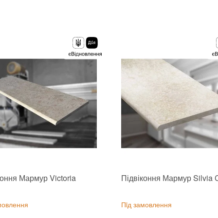
Стійкість до температур
:
Морозост
:
Зі знижкою
коння Мармур Victoria
Підвіконня Мармур Silvia
мовлення
Пiд замовлення