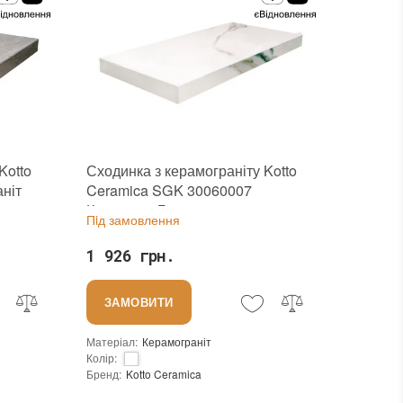
Kotto
Сходинка з керамограніту Kotto
ніт
Ceramica SGK 30060007
Калакатта Голд 295х597х40
Пiд замовлення
1 926 грн.
ЗАМОВИТИ
Матеріал
:
Керамограніт
Колір
:
Бренд
:
Kotto Ceramica
Країна виробника
:
Україна