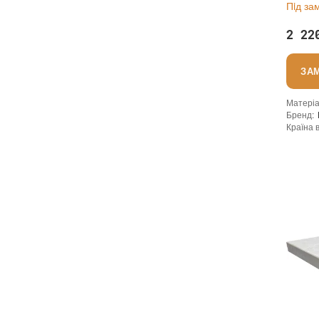
Пiд за
2 22
ЗА
Матері
Бренд
:
Країна 
:
новий
Основа
: