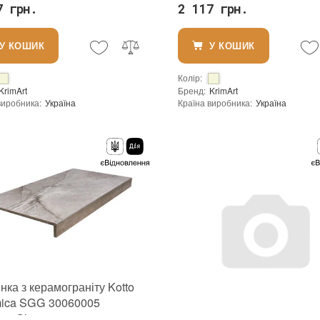
7 грн.
2 117 грн.
У КОШИК
У КОШИК
Колір
:
KrimArt
Бренд
:
KrimArt
виробника
:
Україна
Країна виробника
:
Україна
Тип поверхні
:
Полірована
Вид матеріалу
:
Мармур
:
новий
нка з керамограніту Kotto
ica SGG 30060005
ер Сільвер 295х597х40