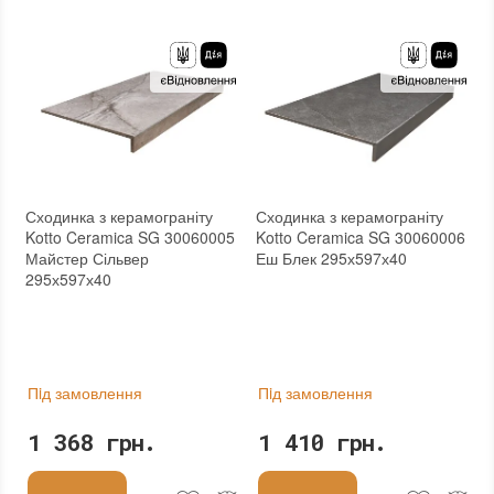
:
новий
:
новий
Основа
:
Сітка
Основа
:
Сітка
Сходинка з керамограніту
Сходинка з керамограніту
Kotto Ceramica SG 30060005
Kotto Ceramica SG 30060006
Майстер Сільвер
Еш Блек 295х597х40
295х597х40
Пiд замовлення
Пiд замовлення
1 368 грн.
1 410 грн.