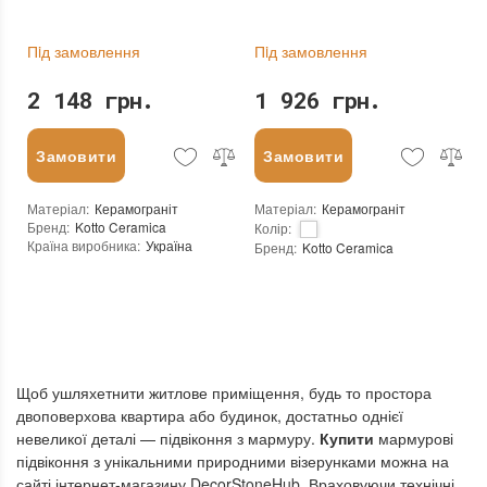
Пiд замовлення
Пiд замовлення
2 148 грн.
1 926 грн.
Замовити
Замовити
Матеріал
:
Керамограніт
Матеріал
:
Керамограніт
Бренд
:
Kotto Ceramica
Колір
:
Країна виробника
:
Україна
Бренд
:
Kotto Ceramica
:
новий
Країна виробника
:
Україна
Основа
:
Сітка
Тип поверхні
:
Глянцева
:
новий
Основа
:
Сітка
Щоб ушляхетнити житлове приміщення, будь то простора
двоповерхова квартира або будинок, достатньо однієї
невеликої деталі — підвіконня з мармуру.
Купити
мармурові
підвіконня з унікальними природними візерунками можна на
сайті інтернет-магазину DecorStoneHub. Враховуючи технічні