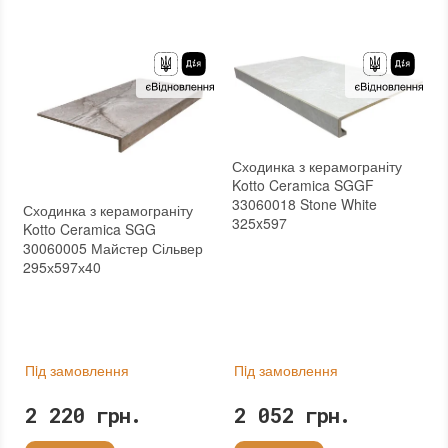
Тип поверхні
:
Матова
:
новий
:
новий
Основа
:
Сітка
Основа
:
Сітка
Сходинка з керамограніту
Kotto Ceramica SGGF
33060018 Stone White
Сходинка з керамограніту
325x597
Kotto Ceramica SGG
30060005 Майстер Сільвер
295х597х40
Пiд замовлення
Пiд замовлення
2 220 грн.
2 052 грн.