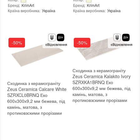
Бренд
:
KrimArt
Бренд
:
KrimArt
Країна виробника
:
Україна
Країна виробника
:
Україна
Тип поверхні
:
Полірована
:
новий
Вид матеріалу
:
Мармур
:
новий
-50%
-50%
Сходинка з керамограніту
Zeus Ceramica Kalakito Ivory
SZRXKA1BRNQ Еко
Сходинка з керамограніту
600х300х9,2 мм бежева, під
Zeus Ceramica Calcare White
камінь, матова, з
SZRXCL0BRNQ Еко
протиковзскими прорізами
600х300х9,2 мм бежева, під
камінь, матова, з
протиковзскими прорізами