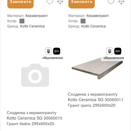
Замовити
Замовити
Матеріал
:
Керамограніт
Матеріал
:
Керамограніт
Колір
:
Колір
:
Бренд
:
Kotto Ceramica
Бренд
:
Kotto Ceramica
Країна виробника
:
Україна
Країна виробника
:
Україна
Тип поверхні
:
Глянцева
Тип поверхні
:
Глянцева
:
новий
:
новий
Основа
:
Сітка
Основа
:
Сітка
Сходинка з керамограніту
Kotto Ceramica SG 30060011
Граніт григіо 295x600x20
Сходинка з керамограніту
Kotto Ceramica SG 30060010
Граніт бейге 295x600x20