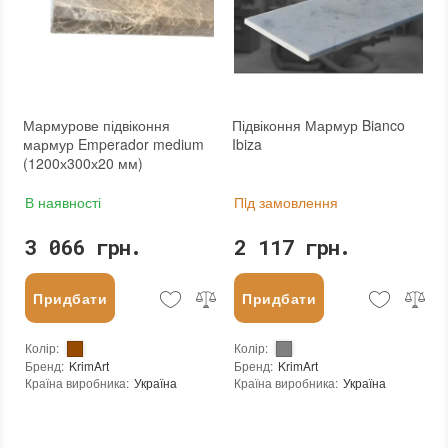
Мармурове підвіконня
Підвіконня Мармур Bianco
мармур Emperador medium
Ibiza
(1200х300х20 мм)
В наявності
Пiд замовлення
3 066 грн.
2 117 грн.
Придбати
Придбати
Колір
:
Колір
:
Бренд
:
KrimArt
Бренд
:
KrimArt
Країна виробника
:
Україна
Країна виробника
:
Україна
Тип поверхні
:
Глянцева
Вид матеріалу
:
Мармур
Вид матеріалу
:
Мармур
:
новий
:
новий