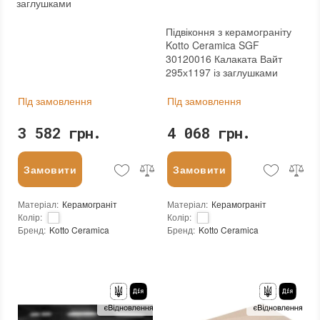
заглушками
Підвіконня з керамограніту
Kotto Ceramica SGF
30120016 Калаката Вайт
295х1197 із заглушками
Пiд замовлення
Пiд замовлення
3 582 грн.
4 068 грн.
Замовити
Замовити
Матеріал
:
Керамограніт
Матеріал
:
Керамограніт
Колір
:
Колір
:
Бренд
:
Kotto Ceramica
Бренд
:
Kotto Ceramica
Країна виробника
:
Україна
Країна виробника
:
Україна
:
новий
:
новий
Основа
:
Сітка
Основа
:
Сітка