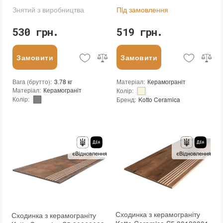
Знятий з виробництва
Пiд замовлення
530 грн.
519 грн.
Замовити
Замовити
Вага (брутто)
:
3.78 кг
Матеріал
:
Керамограніт
Матеріал
:
Керамограніт
Колір
:
Колір
:
Бренд
:
Kotto Ceramica
Бренд
:
Zeus Ceramica
Країна виробника
:
Україна
Країна виробника
:
Україна
Тип поверхні
:
Матова
Тип поверхні
:
Матова
:
новий
:
новий
Основа
:
Сітка
Стійкість до температур
:
Морозостійка
:
Зі знижкою
Сходинка з керамограніту
Сходинка з керамограніту