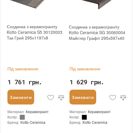
Сходинка з керамограніту
Сходинка з керамограніту
Kotto Ceramica S5 30120003
Kotto Ceramica SG 30060004
Так Грей 295х1197х8
Майстер Графіт 295х597х40
Пiд замовлення
Пiд замовлення
1 761 грн.
1 629 грн.
Замовити
Замовити
Матеріал
:
Керамограніт
Матеріал
:
Керамограніт
Колір
:
Колір
:
Бренд
:
Kotto Ceramica
Бренд
:
Kotto Ceramica
Країна виробника
:
Україна
Країна виробника
:
Україна
Тип поверхні
:
Матова
Тип поверхні
:
Глянцева