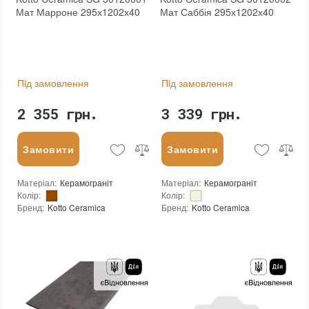
Мат Марроне 295х1202х40
Мат Саббія 295х1202х40
Пiд замовлення
Пiд замовлення
2 355 грн.
3 339 грн.
Замовити
Замовити
Матеріал
:
Керамограніт
Матеріал
:
Керамограніт
Колір
:
Колір
:
Бренд
:
Kotto Ceramica
Бренд
:
Kotto Ceramica
Країна виробника
:
Україна
Країна виробника
:
Україна
Тип поверхні
:
Матова
Тип поверхні
:
Матова
:
новий
:
новий
Основа
:
Сітка
Основа
:
Сітка