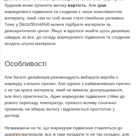
будинків може зупиняти високу
вартість
. Але
ціна
мармурового підвіконня та сходинки є лише компліментом
матеріалу, який сам по собі може стати сімейною реліквією.
Тому у DecorStoneHub можна підібрати матеріали за
демократичною ціною. Якщо ж вдалося знайти щось дешевше,
швидше за все, до складу мармурового підвіконня та сходинки
входять штучні матеріали.
Особливості
Але багато дизайнерів рекомендують вибирати вироби з
мармуру з кількох причин. Але однією з найважливіших причин
є не так краса матеріалу, який не вимагає доопрацювання,
але його практичність. Адже мармурове підвіконня стійке до
різкого перепаду температур, прямого впливу сонячних
променів, не вбирає вологу і відрізняється простотою у
догляді.
Незважаючи на те, що мармурові підвіконня ставляться до
дорогих матеріалів, все ж таки укладати їх не так складно, але