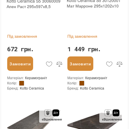
Kotto Ceramica S5 30120001
Kotto Ceramica S5 30060009
Мат Марроне 295х1202х10
Апен Раст 295х597х8,5
Пiд замовлення
Пiд замовлення
672 грн.
1 449 грн.
Замовити
Замовити
Матеріал
:
Керамограніт
Матеріал
:
Керамограніт
Колір
:
Колір
:
Бренд
:
Kotto Ceramica
Бренд
:
Kotto Ceramica
Країна виробника
:
Україна
Країна виробника
:
Україна
Тип поверхні
:
Матова
Тип поверхні
:
Матова
:
новий
:
новий
Основа
:
Сітка
Основа
:
Сітка