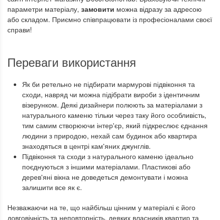
параметри матеріалу,
замовити
можна відразу за адресою
або складом. Приємно співпрацювати із професіоналами своєї
справи!
Переваги використання
Як би ретельно не підбирати мармурові підвіконня та
сходи, навряд чи можна підібрати вироби з ідентичним
візерунком. Деякі дизайнери полюють за матеріалами з
натурального каменю тільки через таку його особливість,
тим самим створюючи інтер'єр, який підкреслює єднання
людини з природою, нехай сам будинок або квартира
знаходяться в центрі кам'яних джунглів.
Підвіконня та сходи з натурального каменю ідеально
поєднуються з іншими матеріалами. Пластикові або
дерев'яні вікна не доведеться демонтувати і можна
залишити все як є.
Незважаючи на те, що найбільш цінним у матеріалі є його
довговічність та неповторність, деяких власників квартир та