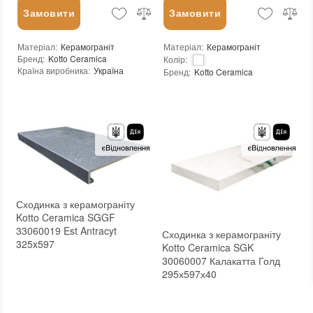
Замовити
Замовити
Матеріал
:
Керамограніт
Матеріал
:
Керамограніт
Бренд
:
Kotto Ceramica
Колір
:
Країна виробника
:
Україна
Бренд
:
Kotto Ceramica
:
новий
Країна виробника
:
Україна
Основа
:
Сітка
:
новий
Основа
:
Сітка
Сходинка з керамограніту
Kotto Ceramica SGGF
33060019 Est Antracyt
Сходинка з керамограніту
325x597
Kotto Ceramica SGK
30060007 Калакатта Голд
295х597х40