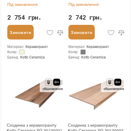
Пiд замовлення
Пiд замовлення
2 754 грн.
2 742 грн.
Замовити
Замовити
Матеріал
:
Керамограніт
Матеріал
:
Керамограніт
Колір
:
Колір
:
Бренд
:
Kotto Ceramica
Бренд
:
Kotto Ceramica
Країна виробника
:
Україна
Країна виробника
:
Україна
:
новий
Тип поверхні
:
Матова
Основа
:
Сітка
:
новий
Основа
:
Сітка
Сходинка з керамограніту
Сходинка з керамограніту
Kotto Ceramica SG 30120001
Kotto Ceramica SG 30120002