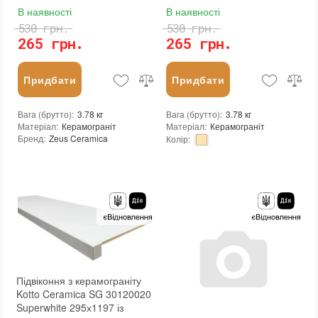
В наявності
В наявності
530 грн.
530 грн.
265 грн.
265 грн.
Придбати
Придбати
Вага (брутто)
:
3.78 кг
Вага (брутто)
:
3.78 кг
Матеріал
:
Керамограніт
Матеріал
:
Керамограніт
Бренд
:
Zeus Ceramica
Колір
:
Країна виробника
:
Україна
Бренд
:
Zeus Ceramica
Тип поверхні
:
Матова
Країна виробника
:
Україна
:
новий
Тип поверхні
:
Матова
Стійкість до температур
:
Морозостійка
:
новий
:
Зі знижкою
Стійкість до температур
:
Морозостійка
:
Зі знижкою
Підвіконня з керамограніту
Kotto Ceramica SG 30120020
Superwhite 295х1197 із