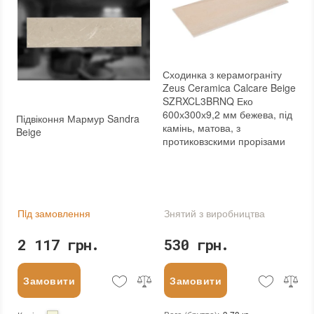
Сходинка з керамограніту
Zeus Ceramica Calcare Beige
SZRXCL3BRNQ Еко
600х300х9,2 мм бежева, під
Підвіконня Мармур Sandra
камінь, матова, з
Beige
протиковзскими прорізами
Пiд замовлення
Знятий з виробництва
2 117 грн.
530 грн.
Замовити
Замовити