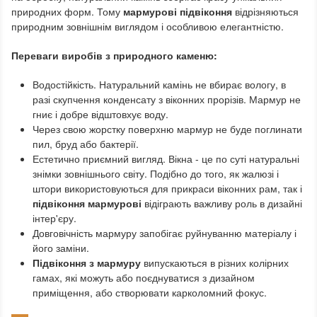
природних форм. Тому
мармурові підвіконня
відрізняються
природним зовнішнім виглядом і особливою елегантністю.
Переваги виробів з природного каменю:
Водостійкість. Натуральний камінь не вбирає вологу, в
разі скупчення конденсату з віконних прорізів. Мармур не
гниє і добре відштовхує воду.
Через свою жорстку поверхню мармур не буде поглинати
пил, бруд або бактерії.
Естетично приємний вигляд. Вікна - це по суті натуральні
знімки зовнішнього світу. Подібно до того, як жалюзі і
штори використовуються для прикраси віконних рам, так і
підвіконня мармурові
відіграють важливу роль в дизайні
інтер'єру.
Довговічність мармуру запобігає руйнуванню матеріалу і
його заміни.
Підвіконня з мармуру
випускаються в різних колірних
гамах, які можуть або поєднуватися з дизайном
приміщення, або створювати карколомний фокус.