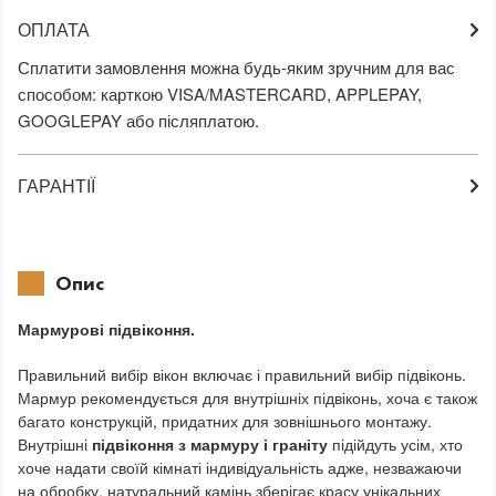
ОПЛАТА
Сплатити замовлення можна будь-яким зручним для вас
способом: карткою VISA/MASTERCARD, APPLEPAY,
GOOGLEPAY або післяплатою.
ГАРАНТІЇ
Опис
Мармурові підвіконня.
Правильний вибір вікон включає і правильний вибір підвіконь.
Мармур рекомендується для внутрішніх підвіконь, хоча є також
багато конструкцій, придатних для зовнішнього монтажу.
Внутрішні
підвіконня з мармуру і граніту
підійдуть усім, хто
хоче надати своїй кімнаті індивідуальність адже, незважаючи
на обробку, натуральний камінь зберігає красу унікальних