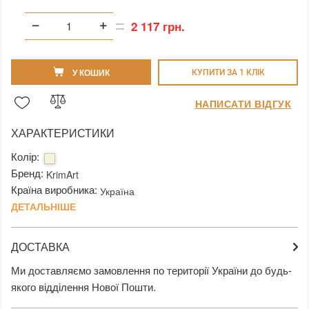
1200х300х20 мм (2 959 грн.)
2 117 грн.
1500х300х20 мм (3 677 грн.)
1200х300х30 мм (3 265 грн.)
У КОШИК
КУПИТИ ЗА 1 КЛIК
1200х400х20 мм (3 943 грн.)
НАПИСАТИ ВІДГУК
1500х300х30 мм (4 442 грн.)
1500х400х20 мм (4 906 грн.)
ХАРАКТЕРИСТИКИ
1200х400х30 мм (4 910 грн.)
Колір:
1500х400х30 мм (6 069 грн.)
Бренд:
KrimArt
Країна виробника:
Україна
ДЕТАЛЬНІШЕ
ДОСТАВКА
Ми доставляємо замовлення по території України до будь-
якого відділення Нової Пошти.