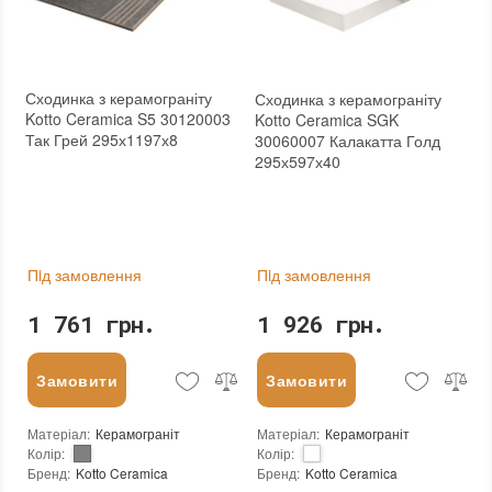
Сходинка з керамограніту
Сходинка з керамограніту
Kotto Ceramica S5 30120003
Kotto Ceramica SGK
Так Грей 295х1197х8
30060007 Калакатта Голд
295х597х40
Пiд замовлення
Пiд замовлення
1 761 грн.
1 926 грн.
Замовити
Замовити
Матеріал
:
Керамограніт
Матеріал
:
Керамограніт
Колір
:
Колір
:
Бренд
:
Kotto Ceramica
Бренд
:
Kotto Ceramica
Країна виробника
:
Україна
Країна виробника
:
Україна