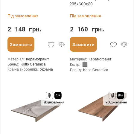
295x600x20
Пiд замовлення
Пiд замовлення
2 148 грн.
2 160 грн.
Замовити
Замовити
Матеріал
:
Керамограніт
Матеріал
:
Керамограніт
Бренд
:
Kotto Ceramica
Колір
:
Країна виробника
:
Україна
Бренд
:
Kotto Ceramica
:
новий
Країна виробника
:
Україна
Основа
:
Сітка
:
новий
Основа
:
Сітка