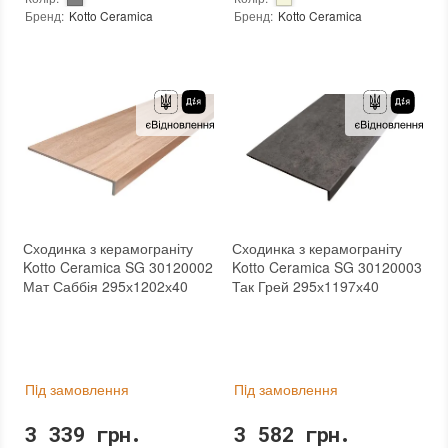
Бренд
:
Kotto Ceramica
Бренд
:
Kotto Ceramica
Країна виробника
:
Україна
Країна виробника
:
Україна
Тип поверхні
:
Матова
:
новий
:
новий
Основа
:
Сітка
Основа
:
Сітка
Сходинка з керамограніту
Сходинка з керамограніту
Kotto Ceramica SG 30120002
Kotto Ceramica SG 30120003
Мат Саббія 295х1202х40
Так Грей 295х1197х40
Пiд замовлення
Пiд замовлення
3 339 грн.
3 582 грн.