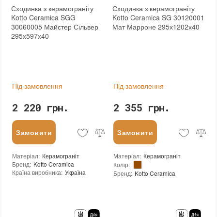
Сходинка з керамограніту
Сходинка з керамограніту
Kotto Ceramica SGG
Kotto Ceramica SG 30120001
30060005 Майстер Сільвер
Мат Марроне 295х1202х40
295х597х40
Пiд замовлення
Пiд замовлення
2 220 грн.
2 355 грн.
Замовити
Замовити
Матеріал
:
Керамограніт
Матеріал
:
Керамограніт
Бренд
:
Kotto Ceramica
Колір
:
Країна виробника
:
Україна
Бренд
:
Kotto Ceramica
:
новий
Країна виробника
:
Україна
Основа
:
Сітка
Тип поверхні
:
Матова
:
новий
Основа
:
Сітка