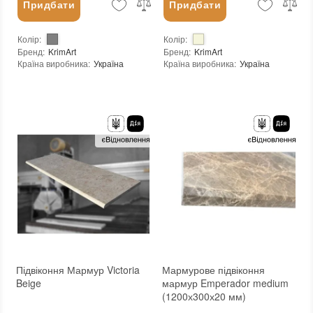
Придбати
Придбати
Колір
:
Колір
:
Бренд
:
KrimArt
Бренд
:
KrimArt
Країна виробника
:
Україна
Країна виробника
:
Україна
Вид матеріалу
:
Мармур
Тип поверхні
:
Полірована
:
новий
Вид матеріалу
:
Мармур
:
новий
Підвіконня Мармур Victoria
Мармурове підвіконня
Beige
мармур Emperador medium
(1200х300х20 мм)