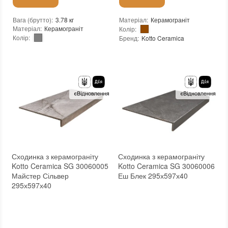
Вага (брутто)
:
3.78 кг
Матеріал
:
Керамограніт
Матеріал
:
Керамограніт
Колір
:
Колір
:
Бренд
:
Kotto Ceramica
Бренд
:
Zeus Ceramica
Країна виробника
:
Україна
Країна виробника
:
Україна
Тип поверхні
:
Матова
Тип поверхні
:
Матова
:
новий
:
новий
Основа
:
Сітка
Стійкість до температур
:
Морозостійка
:
Зі знижкою
Сходинка з керамограніту
Сходинка з керамограніту
Kotto Ceramica SG 30060005
Kotto Ceramica SG 30060006
Майстер Сільвер
Еш Блек 295х597х40
295х597х40