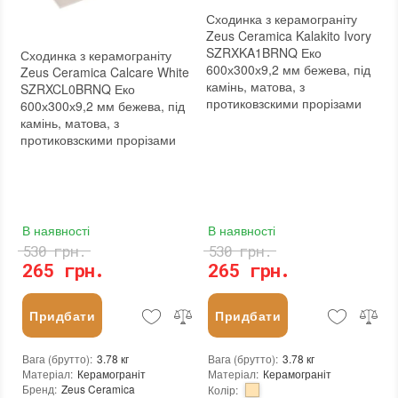
Сходинка з керамограніту
Zeus Ceramica Kalakito Ivory
SZRXKA1BRNQ Еко
Сходинка з керамограніту
600х300х9,2 мм бежева, під
Zeus Ceramica Calcare White
камінь, матова, з
SZRXCL0BRNQ Еко
протиковзскими прорізами
600х300х9,2 мм бежева, під
камінь, матова, з
протиковзскими прорізами
В наявності
В наявності
530 грн.
530 грн.
265 грн.
265 грн.
Придбати
Придбати
Вага (брутто)
:
3.78 кг
Вага (брутто)
:
3.78 кг
Матеріал
:
Керамограніт
Матеріал
:
Керамограніт
Бренд
:
Zeus Ceramica
Колір
: