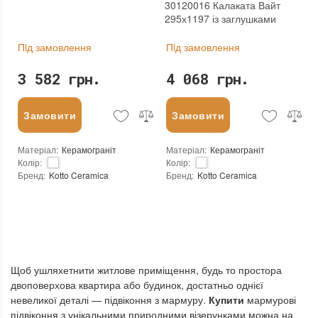
30120016 Калаката Вайт
295х1197 із заглушками
Пiд замовлення
Пiд замовлення
3 582 грн.
4 068 грн.
Замовити
Замовити
Матеріал
:
Керамограніт
Матеріал
:
Керамограніт
Колір
:
Колір
:
Бренд
:
Kotto Ceramica
Бренд
:
Kotto Ceramica
Країна виробника
:
Україна
Країна виробника
:
Україна
:
новий
:
новий
Основа
:
Сітка
Основа
:
Сітка
Щоб ушляхетнити житлове приміщення, будь то простора
двоповерхова квартира або будинок, достатньо однієї
невеликої деталі — підвіконня з мармуру.
Купити
мармурові
підвіконня з унікальними природними візерунками можна на