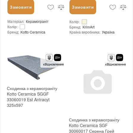
Замовити
Замовити
Матеріал
:
Керамограніт
Колір
:
Колір
:
Бренд
:
KrimArt
Бренд
:
Kotto Ceramica
Країна виробника
:
Україна
Країна виробника
:
Україна
Вид матеріалу
:
Мармур
:
новий
:
новий
Основа
:
Сітка
Сходинка з керамограніту
Kotto Ceramica SGGF
33060019 Est Antracyt
325x597
Сходинка з керамограніту
Kotto Ceramica SGF
30060017 Серена Грей