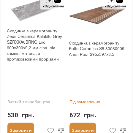
Сходинка з керамограніту
Zeus Ceramica Kalakito Grey
SZRXKA8BRNQ Еко
Сходинка з керамограніту
600х300х9,2 мм сіра, під
Kotto Ceramica S5 30060009
камінь, матова, з
Апен Раст 295х597х8,5
протиковзскими прорізами
Знятий з виробництва
Пiд замовлення
530 грн.
672 грн.
Замовити
Замовити