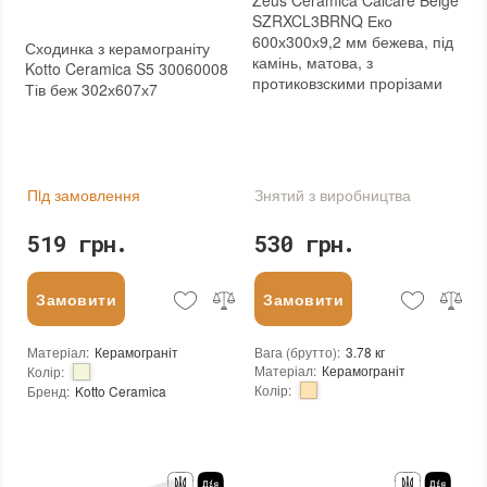
SZRXCL3BRNQ Еко
600х300х9,2 мм бежева, під
Сходинка з керамограніту
камінь, матова, з
Kotto Ceramica S5 30060008
протиковзскими прорізами
Тів беж 302х607х7
Пiд замовлення
Знятий з виробництва
519 грн.
530 грн.
Замовити
Замовити
Матеріал
:
Керамограніт
Вага (брутто)
:
3.78 кг
Матеріал
:
Керамограніт
Колір
:
Колір
:
Бренд
:
Kotto Ceramica
Країна виробника
:
Україна
Бренд
:
Zeus Ceramica
Тип поверхні
:
Матова
Країна виробника
:
Україна
:
новий
Тип поверхні
:
Матова
Основа
:
Сітка
:
новий
Стійкість до температур
:
Морозостійка