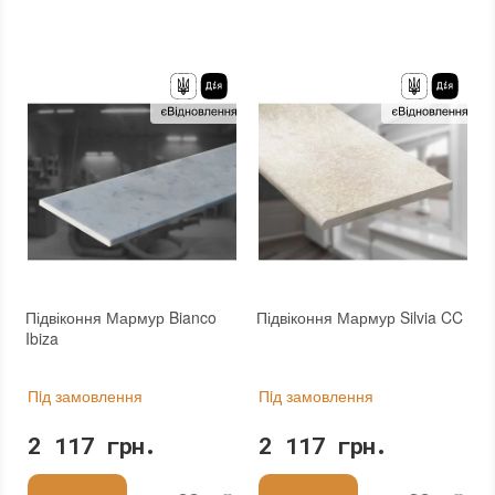
Країна виробника
:
Україна
Бренд
:
Zeus Ceramica
Тип поверхні
:
Матова
Країна виробника
:
Україна
:
новий
Тип поверхні
:
Матова
Стійкість до температур
:
Морозостійка
:
новий
:
Зі знижкою
Стійкість до температур
:
Морозостійка
:
Зі знижкою
Підвіконня Мармур Bianco
Підвіконня Мармур Silvia CC
Ibiza
Пiд замовлення
Пiд замовлення
2 117 грн.
2 117 грн.