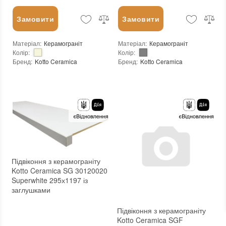
Замовити
Замовити
Матеріал
:
Керамограніт
Матеріал
:
Керамограніт
Колір
:
Колір
:
Бренд
:
Kotto Ceramica
Бренд
:
Kotto Ceramica
Країна виробника
:
Україна
Країна виробника
:
Україна
Тип поверхні
:
Матова
Тип поверхні
:
Матова
:
новий
:
новий
Основа
:
Сітка
Основа
:
Сітка
Підвіконня з керамограніту
Kotto Ceramica SG 30120020
Superwhite 295х1197 із
заглушками
Підвіконня з керамограніту
Kotto Ceramica SGF