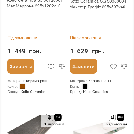
Kotto Ceramica S5 30120001
Kotto Ceramica SG 30060004
Мат Марроне 295х1202х10
Майстер Графіт 295х597х40
Пiд замовлення
Пiд замовлення
1 449 грн.
1 629 грн.
Замовити
Замовити
Матеріал
:
Керамограніт
Матеріал
:
Керамограніт
Колір
:
Колір
:
Бренд
:
Kotto Ceramica
Бренд
:
Kotto Ceramica
Країна виробника
:
Україна
Країна виробника
:
Україна
Тип поверхні
:
Матова
Тип поверхні
:
Глянцева
:
новий
:
новий
Основа
:
Сітка
Основа
:
Сітка