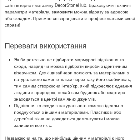
сайті інтернет-магазину DecorStoneHub. Враховуючи технічні
параметри матеріалу,
замовити
можна відразу за адресою
або складом. Приємно співпрацювати із професіоналами своєї
справи!
Переваги використання
Як би ретельно не підбирати мармурові підвіконня та
сходи, навряд чи можна підібрати вироби з ідентичним
візерунком. Деякі дизайнери полюють за матеріалами з
натурального каменю тільки через таку його особливість,
тим самим створюючи інтер'єр, який підкреслює єднання
людини з природою, нехай сам будинок або квартира
знаходяться в центрі кам'яних джунглів.
Підвіконня та сходи з натурального каменю ідеально
поєднуються з іншими матеріалами. Пластикові або
дерев'яні вікна не доведеться демонтувати і можна
залишити все як є.
Незважаючи на те, що найбільш цінним у матеріалі є його