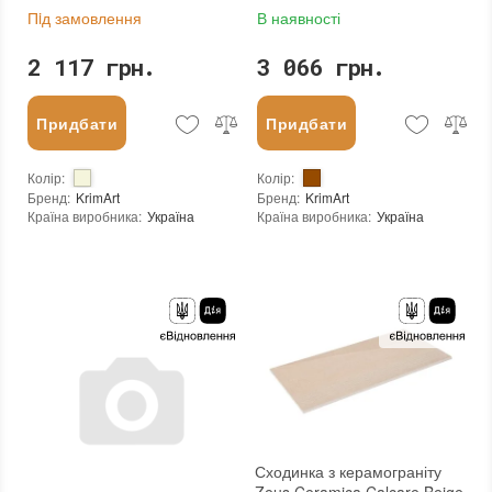
Пiд замовлення
В наявності
2 117 грн.
3 066 грн.
Придбати
Придбати
Колір
:
Колір
:
Бренд
:
KrimArt
Бренд
:
KrimArt
Країна виробника
:
Україна
Країна виробника
:
Україна
:
новий
Тип поверхні
:
Глянцева
Вид матеріалу
:
Мармур
:
новий
Сходинка з керамограніту
Zeus Ceramica Calcare Beige