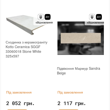
Тип поверхні
:
Матова
Тип поверхні
:
Глянцева
:
новий
:
новий
Основа
:
Сітка
Основа
:
Сітка
Сходинка з керамограніту
Kotto Ceramica SGGF
33060018 Stone White
325x597
Підвіконня Мармур Sandra
Beige
Пiд замовлення
Пiд замовлення
2 052 грн.
2 117 грн.