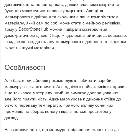
довговічність та неповторність, деяких власників квартир та
будинків може зупиняти високу
вартість
. Але
ціна
мармурового підвіконня та сходинки є лише компліментом
матеріалу, який сам по собі може стати сімейною реліквією.
Тому у DecorStoneHub можна підібрати матеріали за
демократичною ціною. Якщо ж вдалося знайти щось дешевше,
швидше за все, до складу мармурового підвіконня та сходинки
входять штучні матеріали.
Особливості
Але багато дизайнерів рекомендують вибирати вироби з
мармуру з кількох причин. Але однією з найважливіших причин
є не так краса матеріалу, який не вимагає доопрацювання,
але його практичність. Адже мармурове підвіконня стійке до
різкого перепаду температур, прямого впливу сонячних
променів, не вбирає вологу і відрізняється простотою у
догляді.
Незважаючи на те, що мармурові підвіконня ставляться до