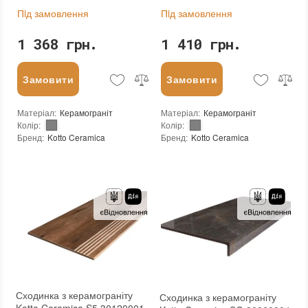
Пiд замовлення
Пiд замовлення
1 368 грн.
1 410 грн.
Замовити
Замовити
Матеріал
:
Керамограніт
Матеріал
:
Керамограніт
Колір
:
Колір
:
Бренд
:
Kotto Ceramica
Бренд
:
Kotto Ceramica
Країна виробника
:
Україна
Країна виробника
:
Україна
Тип поверхні
:
Глянцева
Тип поверхні
:
Глянцева
:
новий
:
новий
Основа
:
Сітка
Основа
:
Сітка
Сходинка з керамограніту
Сходинка з керамограніту