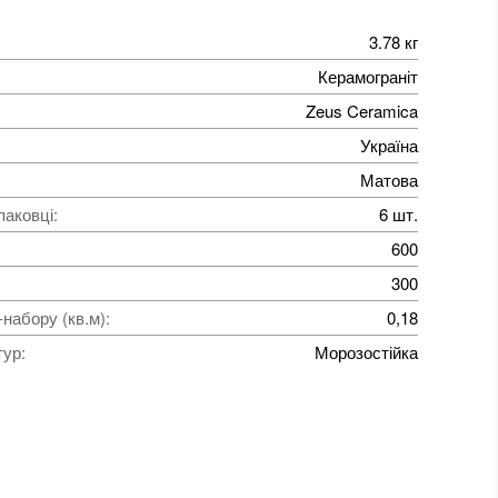
3.78 кг
Керамограніт
Zeus Ceramica
Україна
Матова
паковці
:
6 шт.
600
300
набору (кв.м)
:
0,18
тур
:
Морозостійка