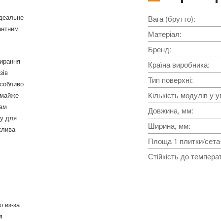
ідеальне
Вага (брутто)
:
антним
Матеріал
:
Бренд
:
тирання
Країна виробника
:
зів
Тип поверхні
:
особливо
Кількість модулів у у
 майже
дам
Довжина, мм
:
ку для
Ширина, мм
:
жлива
Площа 1 плитки/сета-
Стійкість до темпера
о из-за
я