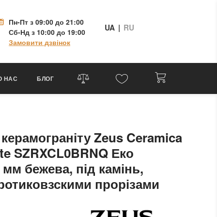
Пн-Пт
з 09:00 до 21:00
UA
|
RU
Сб-Нд
з 10:00 до 19:00
Замовити дзвінок
О НАС
БЛОГ
 керамограніту Zeus Ceramica
ite SZRXCL0BRNQ Еко
 мм бежева, під камінь,
протиковзскими прорізами