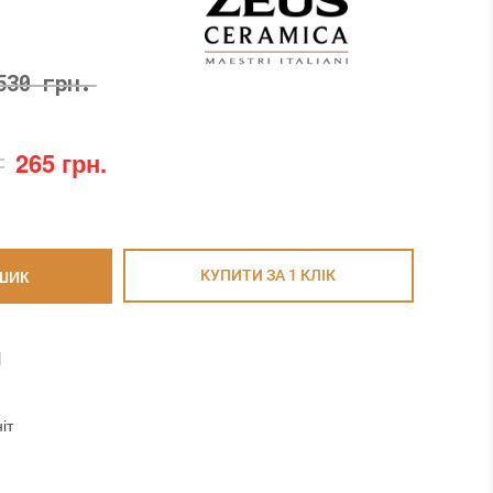
530 грн.
265 грн.
ШИК
КУПИТИ ЗА 1 КЛIК
И
іт