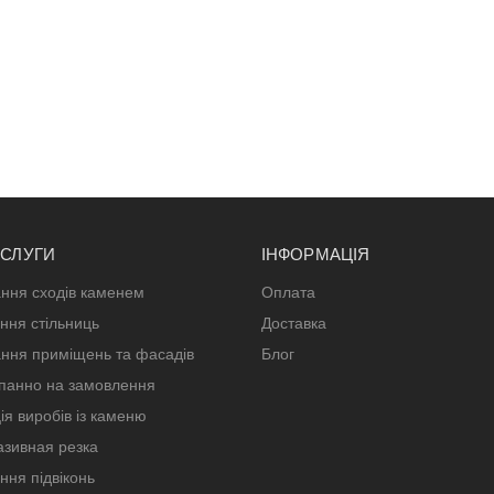
ОСЛУГИ
ІНФОРМАЦІЯ
ння сходів каменем
Оплата
ння стільниць
Доставка
ння приміщень та фасадів
Блог
панно на замовлення
ія виробів із каменю
зивная резка
ння підвіконь