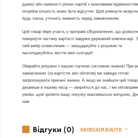
даних) або наявності різних партій з можливими відмінностям
потрібна кількість може бути відсутня. Щоб уникнути незручн
будь ласка, уточніть наявність перед замовленням.
Цей товар бере участь у програмі єВідновлення, що дозволя
повернути частину вартості завдяки державній компенсації. З
свій вибір осмисленим — заощаджуйте з розумом та
насолоджуйтесь якістю вже сьогодні!
Обирайте розумно з нашою гнучкою системою знижок! При в
замовленнях (за вартістю або обсягом) ми завжди готові
запропонувати приємні знижки. А якщо ви знайшли цей товар
дешевше в іншому місці — зверніться до нас, і ми обговорим
умови, щоб зробити вашу покупку максимально вигідною. До
нам
Відгуки (0)
НАПИСАТИ ВІДГУК