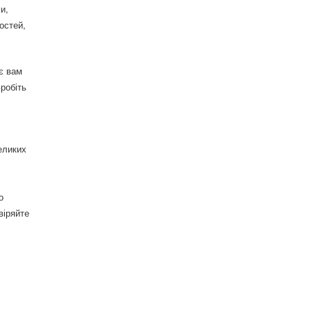
и,
остей,
є вам
робіть
еликих
о
віряйте