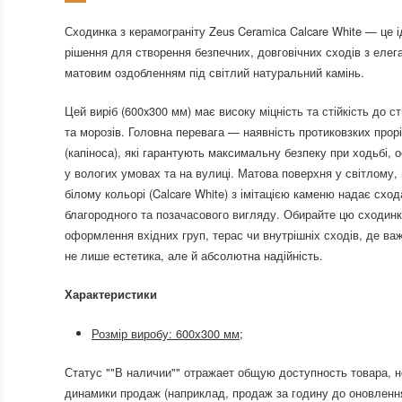
Сходинка з керамограніту Zeus Ceramica Calcare White — це 
рішення для створення безпечних, довговічних сходів з елег
матовим оздобленням під світлий натуральний камінь.
Цей виріб (600x300 мм) має високу міцність та стійкість до с
та морозів. Головна перевага — наявність протиковзких прорі
(капіноса), які гарантують максимальну безпеку при ходьбі, 
у вологих умовах та на вулиці. Матова поверхня у світлому,
білому кольорі (Calcare White) з імітацією каменю надає схо
благородного та позачасового вигляду. Обирайте цю сходин
оформлення вхідних груп, терас чи внутрішніх сходів, де ва
не лише естетика, але й абсолютна надійність.
Характеристики
Розмір виробу: 600х300 мм;
Статус ""В наличии"" отражает общую доступность товара, н
динамики продаж (наприклад, продаж за годину до оновленн