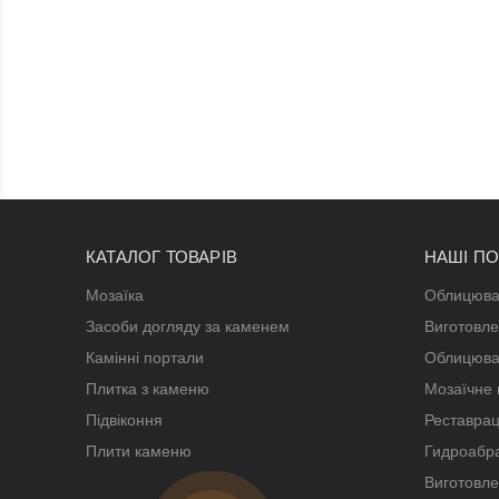
КАТАЛОГ ТОВАРІВ
НАШІ П
Мозаїка
Облицюва
Засоби догляду за каменем
Виготовле
Камінні портали
Облицюва
Плитка з каменю
Мозаїчне 
Підвіконня
Реставрац
Плити каменю
Гидроабра
Виготовле