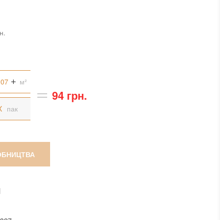
н.
м²
94 грн.
пак
ОБНИЦТВА
И