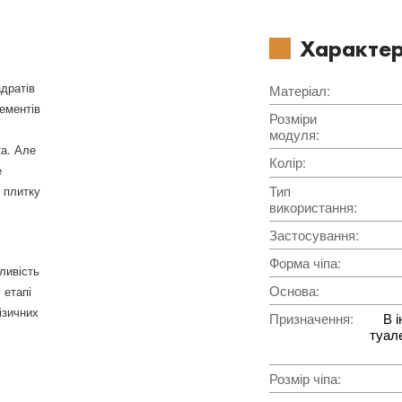
Характер
адратів
Матеріал
:
лементів
Розміри
модуля
:
а. Але
Колір
:
е
Тип
и плитку
використання
:
Застосування
:
Форма чіпа
:
ливість
Основа
:
 етапі
ізичних
Призначення
:
В і
туале
Розмір чіпа
: