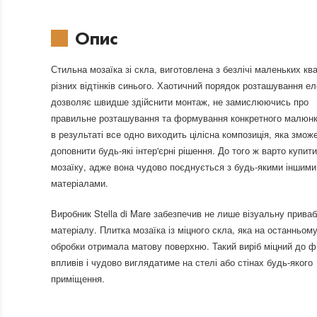
Опис
Стильна мозаїка зі скла, виготовлена з безлічі маленьких кв
різних відтінків синього. Хаотичний порядок розташування е
дозволяє швидше здійснити монтаж, не замислюючись про
правильне розташування та формування конкретного малюнк
в результаті все одно виходить цілісна композиція, яка змож
доповнити будь-які інтер'єрні рішення. До того ж варто купит
мозаїку, адже вона чудово поєднується з будь-якими іншими
матеріалами.
Виробник Stella di Mare забезпечив не лише візуальну приваб
матеріалу. Плитка мозаїка із міцного скла, яка на останньому
обробки отримала матову поверхню. Такий виріб міцний до ф
впливів і чудово виглядатиме на стелі або стінах будь-якого
приміщення.