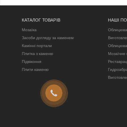
КАТАЛОГ ТОВАРІВ
НАШІ П
Мозаїка
Облицюва
Засоби догляду за каменем
Виготовле
Камінні портали
Облицюва
Плитка з каменю
Мозаїчне 
Підвіконня
Реставрац
Плити каменю
Гидроабра
Виготовле