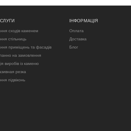
ОСЛУГИ
ІНФОРМАЦІЯ
ння сходів каменем
Оплата
ння стільниць
Доставка
ння приміщень та фасадів
Блог
панно на замовлення
ія виробів із каменю
зивная резка
ння підвіконь