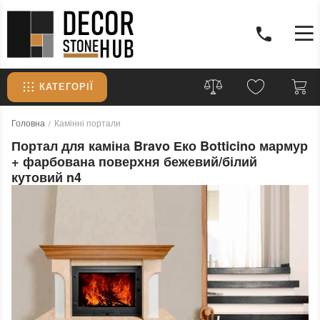
КАТЕГОРІЇ
Головна
Камінні портали
Портал для каміна Bravo Еко Botticino мармур
+ фарбована поверхня бежевий/білий
кутовий n4