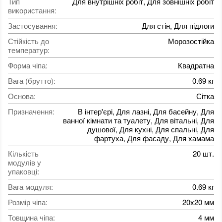
Тип
Для внутрішніх робіт, Для зовнішніх робіт
використання
:
Застосування
:
Для стін, Для підлоги
Стійкість до
Морозостійка
температур
:
Форма чіпа
:
Квадратна
Вага (брутто)
:
0.69 кг
Основа
:
Сітка
Призначення
:
В інтер'єрі, Для лазні, Для басейну, Для
ванної кімнати та туалету, Для вітальні, Для
душової, Для кухні, Для спальні, Для
фартуха, Для фасаду, Для хамама
Кількість
20 шт.
модулів у
упаковці
:
Вага модуля
:
0.69 кг
Розмір чіпа
:
20x20 мм
Товщина чіпа
:
4 мм