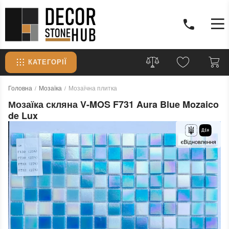
КАТЕГОРІЇ
Головна
Мозаїка
Мозаїчна плитка
Мозаїка скляна V-MOS F731 Aura Blue Mozaico
de Lux