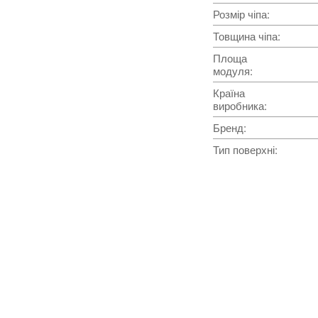
Розмір чіпа
:
Товщина чіпа
:
Площа
модуля
:
Країна
виробника
:
Бренд
:
Тип поверхні
: