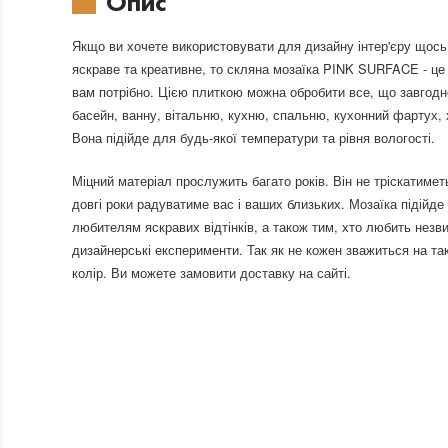
Опис
Якщо ви хочете використовувати для дизайну інтер'єру щось
яскраве та креативне, то скляна мозаїка PINK SURFACE - це
вам потрібно. Цією плиткою можна обробити все, що завгодн
басейн, ванну, вітальню, кухню, спальню, кухонний фартух,
Вона підійде для будь-якої температури та рівня вологості.
Міцний матеріал прослужить багато років. Він не тріскатиметь
довгі роки радуватиме вас і ваших близьких. Мозаїка підійде
любителям яскравих відтінків, а також тим, хто любить незв
дизайнерські експерименти. Так як не кожен зважиться на та
колір. Ви можете замовити доставку на сайті.