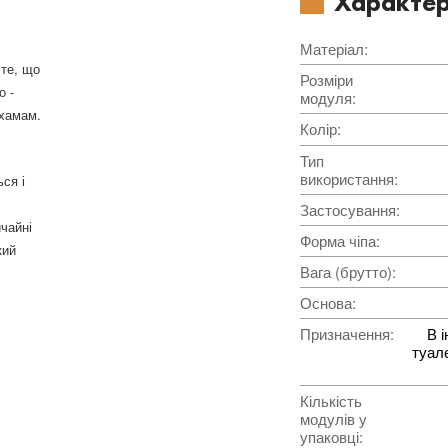
Характер
Матеріал
:
 те, що
Розміри
о -
модуля
:
 хамам.
Колір
:
Тип
використання
:
ся і
Застосування
:
ичайні
Форма чіпа
:
кий
Вага (брутто)
:
Основа
:
Призначення
:
В і
туале
Кількість
модулів у
упаковці
: