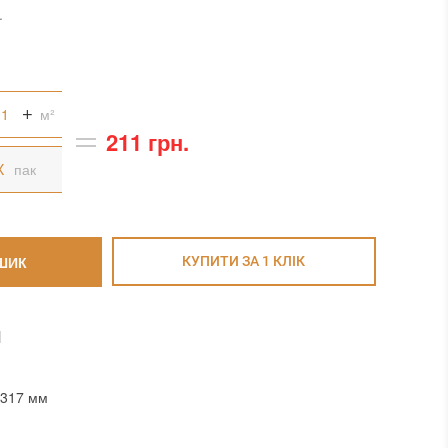
.
м²
211 грн.
пак
ШИК
КУПИТИ ЗА 1 КЛIК
И
x317 мм