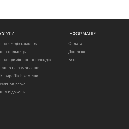
ОСЛУГИ
ІНФОРМАЦІЯ
ння сходів каменем
Оплата
ння стільниць
Доставка
ння приміщень та фасадів
Блог
панно на замовлення
ія виробів із каменю
зивная резка
ння підвіконь