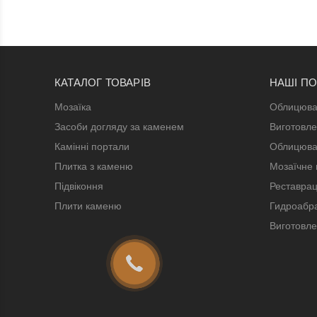
КАТАЛОГ ТОВАРІВ
НАШІ П
Мозаїка
Облицюва
Засоби догляду за каменем
Виготовле
Камінні портали
Облицюва
Плитка з каменю
Мозаїчне 
Підвіконня
Реставрац
Плити каменю
Гидроабра
Виготовле