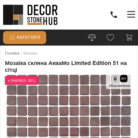
КАТЕГОРІЇ
Головна
Мозаїка
Мозаїка скляна АкваМо Limited Edition 51 на
сітці
ЗНИЖКА
30%