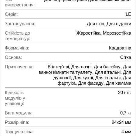
використання
:
Серія
:
LE
Застосування
:
Для стін, Для підлоги
Стійкість до
Жаростійка, Морозостійка
температур
:
Форма чіпа
:
Квадратна
Основа
:
Сітка
Призначення
:
В інтер'єрі, Для лазні, Для басейну, Для
ванної кімнати та туалету, Для вітальні, Для
душової, Для кухні, Для спальні, Для
фартуха, Для фасаду, Для хамама
Кількість
20 шт.
модулів у
упаковці
:
Вага модуля
:
0,7 кг
Розмір чіпа
:
24x24 мм
Товщина чіпа
:
4 мм