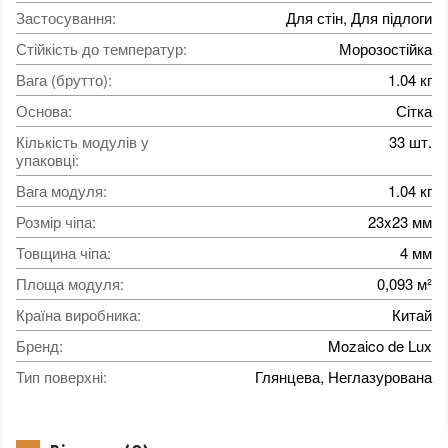
Застосування
:
Для стін, Для підлоги
Стійкість до температур
:
Морозостійка
Вага (брутто)
:
1.04 кг
Основа
:
Сітка
Кількість модулів у
33 шт.
упаковці
:
Вага модуля
:
1.04 кг
Розмір чіпа
:
23x23 мм
Товщина чіпа
:
4 мм
Площа модуля
:
0,093 м²
Країна виробника
:
Китай
Бренд
:
Mozaico de Lux
Тип поверхні
:
Глянцева, Неглазурована