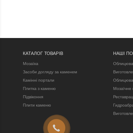
КАТАЛОГ ТОВАРІВ
НАШІ П
Мозаїка
Облицюва
Засоби догляду за каменем
Виготовле
Камінні портали
Облицюва
Плитка з каменю
Мозаїчне 
Підвіконня
Реставрац
Плити каменю
Гидроабра
Виготовле