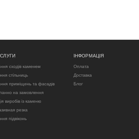
ОСЛУГИ
ІНФОРМАЦІЯ
ння сходів каменем
Оплата
ння стільниць
Доставка
ння приміщень та фасадів
Блог
панно на замовлення
ія виробів із каменю
зивная резка
ння підвіконь