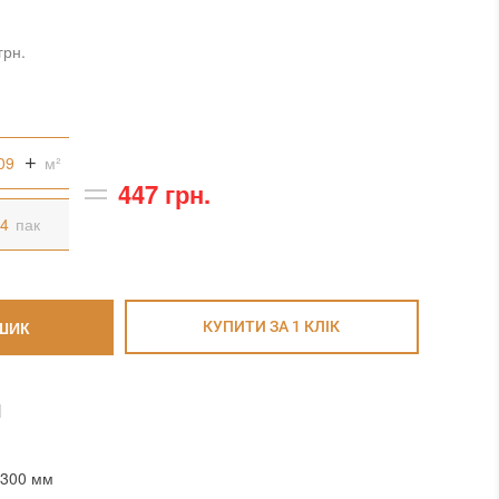
грн.
м²
447 грн.
пак
ШИК
КУПИТИ ЗА 1 КЛIК
И
x300 мм