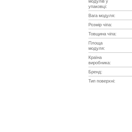
модулів у
упаковці
:
Вага модуля
:
Розмір чіпа
:
Товщина чіпа
:
Площа
модуля
:
Країна
виробника
:
Бренд
:
Тип поверхні
: