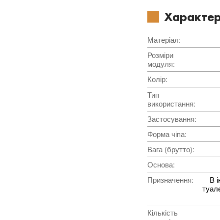
Характер
Матеріал
:
Розміри
модуля
:
Колір
:
Тип
використання
:
Застосування
:
Форма чіпа
:
Вага (брутто)
:
Основа
:
Призначення
:
В і
туале
Кількість