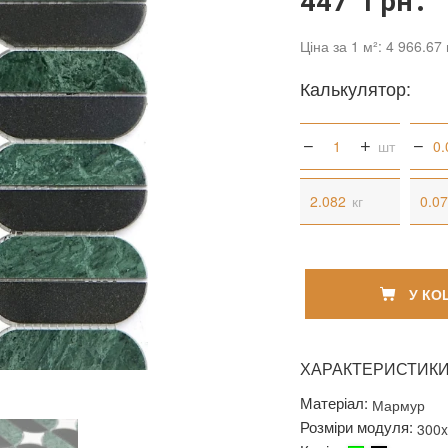
447 грн.
Ціна за 1 м²: 4 966.67 
Калькулятор:
шт
кг
У КО
ХАРАКТЕРИСТИК
Матеріал:
Мармур
Розміри модуля:
300