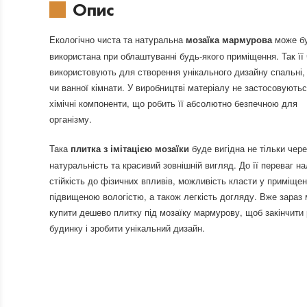
Опис
Екологічно чиста та натуральна
може б
мозаїка мармурова
використана при облаштуванні будь-якого приміщення. Так її
використовують для створення унікального дизайну спальні, 
чи ванної кімнати. У виробництві матеріалу не застосовують
хімічні компоненти, що робить її абсолютно безпечною для
організму.
Така
буде вигідна не тільки чере
плитка з імітацією мозаїки
натуральність та красивий зовнішній вигляд. До її переваг н
стійкість до фізичних впливів, можливість класти у приміщен
підвищеною вологістю, а також легкість догляду. Вже зараз
купити дешево плитку під мозаїку мармурову, щоб закінчити
будинку і зробити унікальний дизайн.