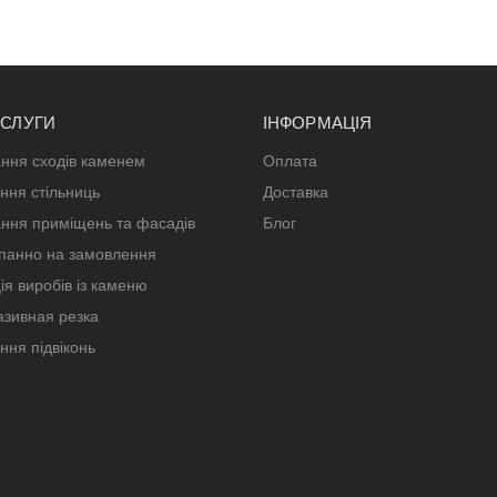
ОСЛУГИ
ІНФОРМАЦІЯ
ння сходів каменем
Оплата
ння стільниць
Доставка
ння приміщень та фасадів
Блог
панно на замовлення
ія виробів із каменю
зивная резка
ння підвіконь