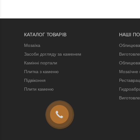
КАТАЛОГ ТОВАРІВ
НАШІ П
Мозаїка
Облицюва
Засоби догляду за каменем
Виготовле
Камінні портали
Облицюва
Плитка з каменю
Мозаїчне 
Підвіконня
Реставрац
Плити каменю
Гидроабра
Виготовле