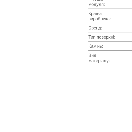
модуля
:
Країна
виробника
:
Бренд
:
Тип поверхні
:
Камінь
:
Вид
матеріалу
: