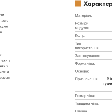
Характер
ути
Матеріал
:
 часто
Розміри
кухні
модуля
:
ся
Колір
:
Тип
використання
:
з
Застосування
:
алежить
Форма чіпа
:
нях з
Основа
:
 можна
 ремонт
Призначення
:
В і
туале
Розмір чіпа
:
Товщина чіпа
:
Площа