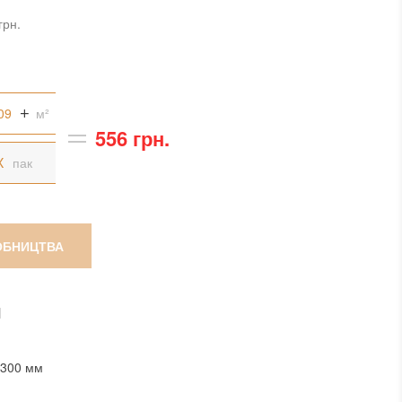
грн.
м²
556 грн.
пак
ОБНИЦТВА
И
x300 мм