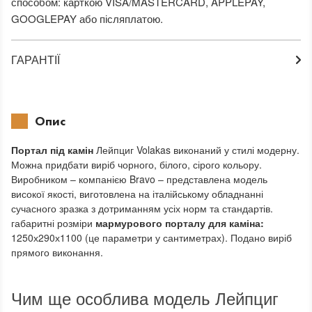
способом: карткою VISA/MASTERCARD, APPLEPAY,
GOOGLEPAY або післяплатою.
ГАРАНТІЇ
Опис
Портал під камін
Лейпциг Volakas виконаний у стилі модерну.
Можна придбати виріб чорного, білого, сірого кольору.
Виробником – компанією Bravo – представлена модель
високої якості, виготовлена на італійському обладнанні
сучасного зразка з дотриманням усіх норм та стандартів.
габаритні розміри
мармурового порталу для каміна:
1250х290х1100 (це параметри у сантиметрах). Подано виріб
прямого виконання.
Чим ще особлива модель Лейпциг