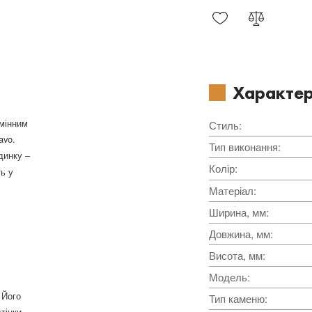
Характер
амінним
Стиль
:
avo.
Тип виконання
:
динку –
Колір
:
ь у
Матеріал
:
Ширина, мм
:
Довжина, мм
:
Висота, мм
:
Модель
:
 Його
Тип каменю
:
тінки