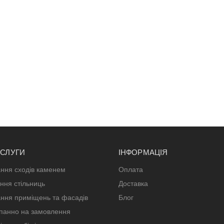
ОСЛУГИ
ІНФОРМАЦІЯ
ння сходів каменем
Оплата
ння стільниць
Доставка
ння приміщень та фасадів
Блог
панно на замовлення