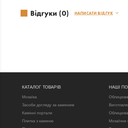
Відгуки (0)
НАПИСАТИ ВІДГУК
КАТАЛОГ ТОВАРІВ
НАШІ П
Мозаїка
Облицюва
Засоби догляду за каменем
Виготовле
Камінні портали
Облицюва
Плитка з каменю
Мозаїчне 