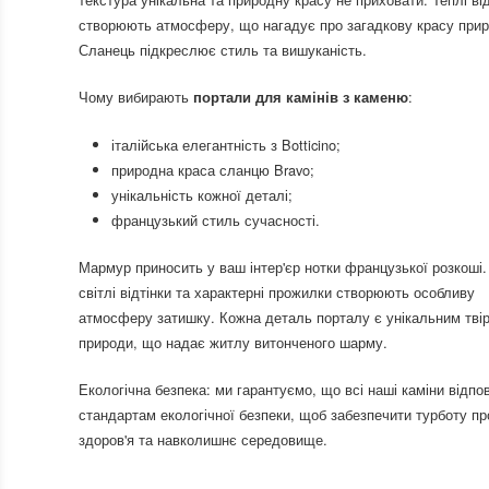
створюють атмосферу, що нагадує про загадкову красу прир
Сланець підкреслює стиль та вишуканість.
Чому вибирають
:
портали для камінів з каменю
італійська елегантність з Botticino;
природна краса сланцю Bravo;
унікальність кожної деталі;
французький стиль сучасності.
Мармур приносить у ваш інтер'єр нотки французької розкоші.
світлі відтінки та характерні прожилки створюють особливу
атмосферу затишку. Кожна деталь порталу є унікальним тві
природи, що надає житлу витонченого шарму.
Екологічна безпека: ми гарантуємо, що всі наші каміни відпо
стандартам екологічної безпеки, щоб забезпечити турботу п
здоров'я та навколишнє середовище.