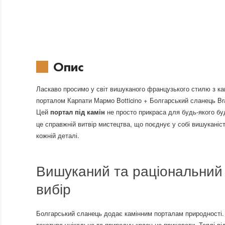
Опис
Ласкаво просимо у світ вишуканого французького стилю з к
порталом Карпати Мармо Botticino + Болгарський сланець Br
Цей
не просто прикраса для будь-якого бу
портал під камін
це справжній витвір мистецтва, що поєднує у собі вишуканіст
кожній деталі.
Вишуканий та раціональний
вибір
Болгарський сланець додає камінним порталам природності.
текстура унікальна та природну красу не приховати. Теплі від