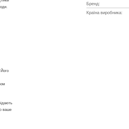
Бренд
:
оди.
Країна виробника
:
 Його
ром
відають
ро ваше