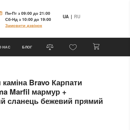
Пн-Пт
з 09:00 до 21:00
UA
|
RU
Сб-Нд
з 10:00 до 19:00
Замовити дзвінок
О НАС
БЛОГ
 каміна Bravo Карпати
a Marfil мармур +
й сланець бежевий прямий