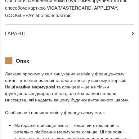
Сплатити замовлення можна будь-яким зручним для вас
способом: карткою VISA/MASTERCARD, APPLEPAY,
GOOGLEPAY або післяплатою.
ГАРАНТІЇ
Опис
Ласкаво просимо у світ вишуканих камінів у французькому
стилі – втілення розкоші та елегантності у вашому інтер'єрі.
Наші
каміни мармурові
та сланцеві – це не тільки
функціональні джерела тепла, але й справжні витвори
мистецтва, які надають вашому будинку витонченого шарму.
Особливості наших камінів у французькому стилі:
Матеріали найвищої якості - кожен виготовлений із
ретельно підібраних мармуру та сланцю. Ці природні
камені не тільки надають виробам неповторного вигляду,