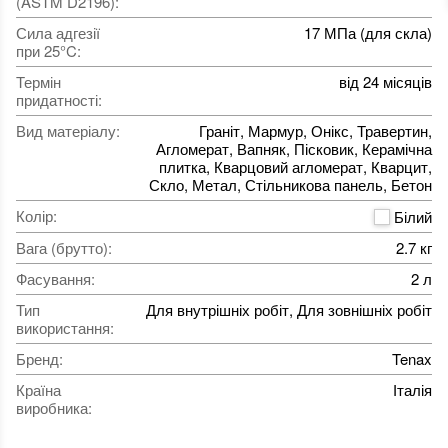
(ASTM D2196)
:
Сила адгезії
17 МПа (для скла)
при 25°C
:
Термін
від 24 місяців
придатності
:
Вид матеріалу
:
Граніт, Мармур, Онікс, Травертин,
Агломерат, Вапняк, Пісковик, Керамічна
плитка, Кварцовий агломерат, Кварцит,
Скло, Метал, Стільникова панель, Бетон
Колір
:
Білий
Вага (брутто)
:
2.7 кг
Фасування
:
2 л
Тип
Для внутрішніх робіт, Для зовнішніх робіт
використання
:
Бренд
:
Tenax
Країна
Італія
виробника
: