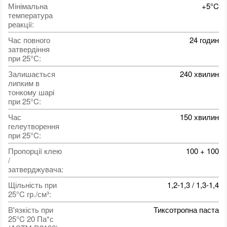
Мінімальна
+5°C
температура
реакції
:
Час повного
24 годин
затвердіння
при 25°С
:
Залишається
240 хвилин
липким в
тонкому шарі
при 25°C
:
Час
150 хвилин
гелеутворення
при 25°C
:
Пропорції клею
100 + 100
/
затверджувача
:
Щільність при
1,2-1,3 / 1,3-1,4
25°C гр./см³
:
В'язкість при
Тиксотропна паста
25°C 20 Па*с