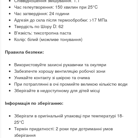
Співвідношення змішування: 1:1
Час гелеутворення: 150 хвилин при 25°C
Час затвердіння: 24 години
Адгезія до скла після термообробки: >17 МПа
Твердість по Шору D: 62
В'язкість: тиксотропна паста
Колір: білий (можливе тонування)
Правила безпеки:
Використовуйте захисні рукавички та окуляри
Забезпечте хорошу вентиляцію робочої зони
Уникайте контакту зі шкірою та очима
При потраплянні в очі промийте великою кількістю води
Зберігайте в недоступному для дітей місці
Інформація по зберіганню:
Зберігати в оригінальній упаковці при температурі 18-
25°C
Термін придатності: 2 роки при дотриманні умов
зберігання