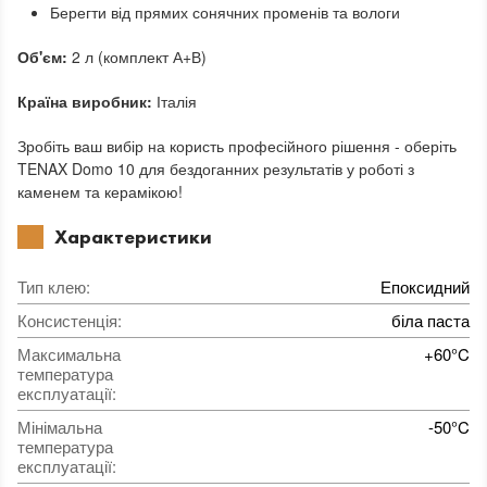
Берегти від прямих сонячних променів та вологи
Об'єм:
2 л (комплект А+В)
Країна виробник:
Італія
Зробіть ваш вибір на користь професійного рішення - оберіть
TENAX Domo 10 для бездоганних результатів у роботі з
каменем та керамікою!
Характеристики
Тип клею
:
Епоксидний
Консистенція
:
біла паста
Максимальна
+60°C
температура
експлуатації
:
Мінімальна
-50°C
температура
експлуатації
: