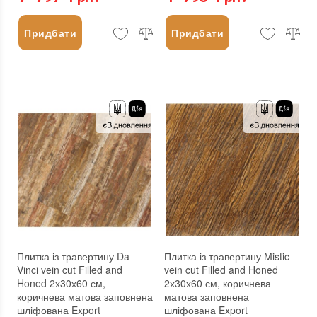
Придбати
Придбати
Плитка із травертину Da
Плитка із травертину Mistic
Vinci vein cut Filled and
vein cut Filled and Honed
Honed 2х30х60 см,
2х30х60 см, коричнева
коричнева матова заповнена
матова заповнена
шліфована Export
шліфована Export