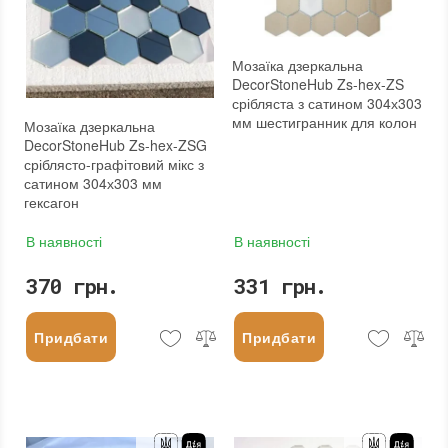
Мозаїка дзеркальна
DecorStoneHub Zs-hex-ZS
срібляста з сатином 304х303
мм шестигранник для колон
Мозаїка дзеркальна
DecorStoneHub Zs-hex-ZSG
сріблясто-графітовий мікс з
сатином 304х303 мм
гексагон
В наявності
В наявності
370 грн.
331 грн.
Придбати
Придбати