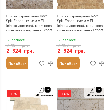
Плитка з травертину Noce
Плитка з травертину Noce
Split Face 2.1х10см х FL
Split Face 2.1х5см х FL
(вільна довжина), коричнева
(вільна довжина), коричнева
з колотою поверхнею Export
з колотою поверхнею Export
В наявності
В наявності
3 137 грн.
3 137 грн.
2 824 грн.
2 824 грн.
Придбати
Придбати
-10%
-14%