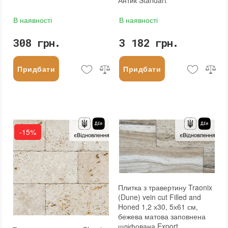
В наявності
В наявності
308 грн.
3 182 грн.
Придбати
Придбати
-15%
Плитка з травертину Traonix
(Dune) vein cut Filled and
Honed 1,2 х30, 5х61 см,
бежева матова заповнена
шліфована Export