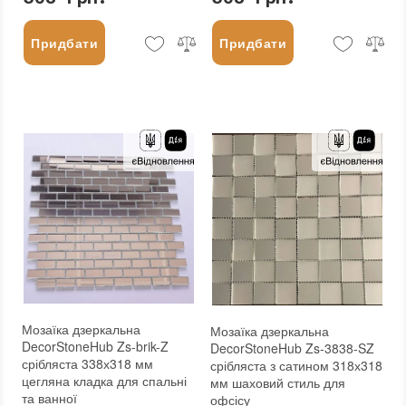
Придбати
Придбати
Мозаїка дзеркальна
Мозаїка дзеркальна
DecorStoneHub Zs-brik-Z
DecorStoneHub Zs-3838-SZ
срібляста 338х318 мм
срібляста з сатином 318х318
цегляна кладка для спальні
мм шаховий стиль для
та ванної
офсісу