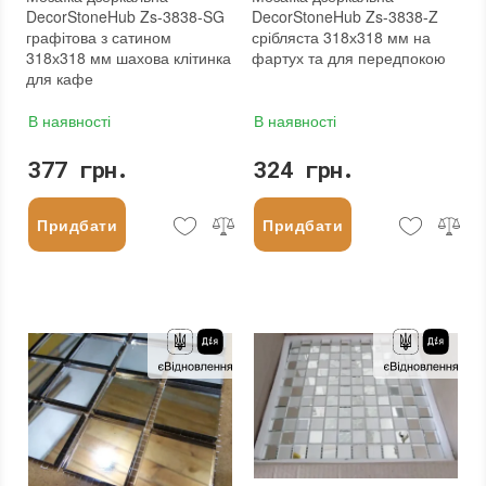
DecorStoneHub Zs-3838-SG
DecorStoneHub Zs-3838-Z
графітова з сатином
срібляста 318х318 мм на
318х318 мм шахова клітинка
фартух та для передпокою
для кафе
В наявності
В наявності
377 грн.
324 грн.
Придбати
Придбати