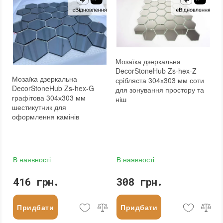
Мозаїка дзеркальна
DecorStoneHub Zs-hex-Z
Мозаїка дзеркальна
срібляста 304х303 мм соти
DecorStoneHub Zs-hex-G
для зонування простору та
графітова 304х303 мм
ніш
шестикутник для
оформлення камінів
В наявності
В наявності
416 грн.
308 грн.
Придбати
Придбати