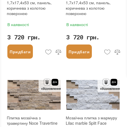
1,7х17,4х53 см, панель,
1,7х17,4х53 см, панель,
коричнева з колотою
коричнева з колотою
поверхнею
поверхнею
В наявності
В наявності
3 720 грн.
3 720 грн.
Придбати
Придбати
Плитка мозаїчна з
Мозаїчна плитка з мармуру
травертину Noce Travertine
Lilac marble Split Face