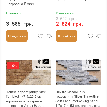
шліфована Export
В наявності
В наявності
3 092 грн.
3 585 грн.
2 824 грн.
Придбати
Придбати
-10%
Плитка з травертину Noce
Плитка мозаїчна із
Tumbled 1х7,5х20,3 см,
травертину Silver Travertine
коричнева із зістареною
Split Face Interlocking panel
поверхнею Антик Export
1,7х17,4х53 см, панель, сіра