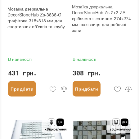
Мозаїка дзеркальна
Мозаїка дзеркальна
DecorStoneHub Zs-2x2-ZS
DecorStoneHub Zs-3838-G
срібляста з сатином 274х274
графітова 318х318 мм для
мм шахівниця для робочої
спортивних об'єктів та клубу
зони
В наявності
В наявності
431 грн.
308 грн.
Придбати
Придбати