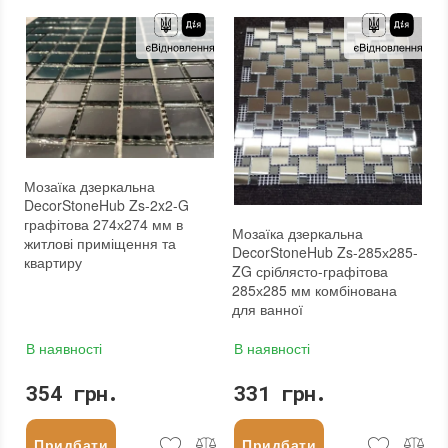
Мозаїка дзеркальна
DecorStoneHub Zs-2x2-G
графітова 274х274 мм в
Мозаїка дзеркальна
житлові приміщення та
DecorStoneHub Zs-285х285-
квартиру
ZG сріблясто-графітова
285х285 мм комбінована
для ванної
В наявності
В наявності
354 грн.
331 грн.
Придбати
Придбати