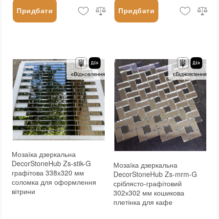
Придбати
Придбати
Мозаїка дзеркальна
DecorStoneHub Zs-stik-G
Мозаїка дзеркальна
графітова 338х320 мм
DecorStoneHub Zs-mrm-G
соломка для оформлення
сріблясто-графітовий
вітрини
302х302 мм кошикова
плетінка для кафе