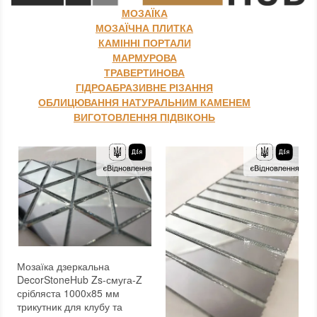
МОЗАЇКА
МОЗАЇЧНА ПЛИТКА
КАМІННІ ПОРТАЛИ
МАРМУРОВА
ТРАВЕРТИНОВА
ГІДРОАБРАЗИВНЕ РІЗАННЯ
ОБЛИЦЮВАННЯ НАТУРАЛЬНИМ КАМЕНЕМ
ВИГОТОВЛЕННЯ ПІДВІКОНЬ
Мозаїка дзеркальна
DecorStoneHub Zs-смуга-Z
срібляста 1000х85 мм
трикутник для клубу та