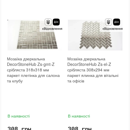
Мозаїка дзеркальна
Мозаїка дзеркальна
DecorStoneHub Zs-gmt-Z
DecorStoneHub Zs-el-Z
срібляста 318х318 мм
срібляста 308х294 мм
паркет плетінка для салона
паркет ялинка для вітальні
та клубу
та офісів
В наявності
В наявності
308 грн.
308 грн.