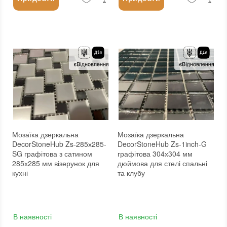
Мозаїка дзеркальна
Мозаїка дзеркальна
DecorStoneHub Zs-285х285-
DecorStoneHub Zs-1inch-G
SG графітова з сатином
графітова 304х304 мм
285х285 мм візерунок для
дюймова для стелі спальні
кухні
та клубу
В наявності
В наявності