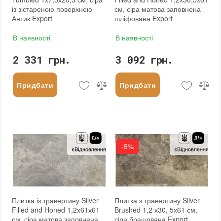
із зістареною поверхнею
см, сіра матова заповнена
Антик Export
шліфована Export
В наявності
В наявності
2 331 грн.
3 092 грн.
Придбати
Придбати
-9%
Плитка із травертину Silver
Плитка з травертину Silver
Filled and Honed 1,2х61х61
Brushed 1,2 х30, 5х61 см,
см, сіра матова заповнена
сіра брашована Export