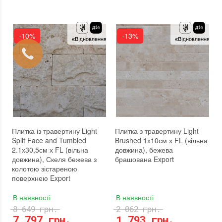
-10%
-13%
Плитка із травертину Light
Плитка з травертину Light
Split Face and Tumbled
Brushed 1х10см х FL (вільна
2.1х30,5см х FL (вільна
довжина), бежева
довжина), Скеля бежева з
брашована Export
колотою зістареною
поверхнею Export
В наявності
В наявності
8 649 грн.
2 062 грн.
7 797 грн.
1 793 грн.