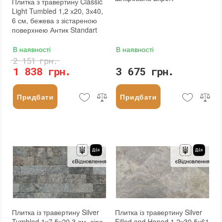
Плитка з травертину Classic
Light Tumbled 1,2 х20, 3х40,
6 см, бежева з зістареною
поверхнею Антик Standart
В наявності
В наявності
2 151 грн.
1 838 грн.
3 675 грн.
Придбати
Придбати
Плитка із травертину Silver
Плитка із травертину Silver
Tumbled 1х7,5х20,3 см, сіра
Filled and Honed 1,2х30,5х61