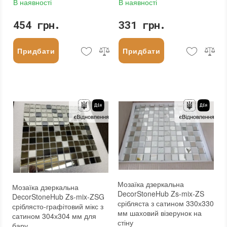
В наявності
В наявності
454 грн.
331 грн.
Придбати
Придбати
Мозаїка дзеркальна
Мозаїка дзеркальна
DecorStoneHub Zs-mix-ZS
DecorStoneHub Zs-mix-ZSG
срібляста з сатином 330х330
сріблясто-графітовий мікс з
мм шаховий візерунок на
сатином 304х304 мм для
стіну
бару