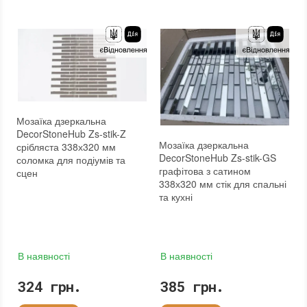
Мозаїка дзеркальна
DecorStoneHub Zs-stik-Z
Мозаїка дзеркальна
срібляста 338х320 мм
DecorStoneHub Zs-stik-GS
соломка для подіумів та
графітова з сатином
сцен
338х320 мм стік для спальні
та кухні
В наявності
В наявності
324 грн.
385 грн.