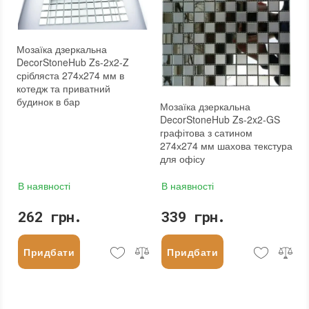
Мозаїка дзеркальна
DecorStoneHub Zs-2x2-Z
срібляста 274х274 мм в
котедж та приватний
будинок в бар
Мозаїка дзеркальна
DecorStoneHub Zs-2x2-GS
графітова з сатином
274х274 мм шахова текстура
для офісу
В наявності
В наявності
262 грн.
339 грн.
Придбати
Придбати