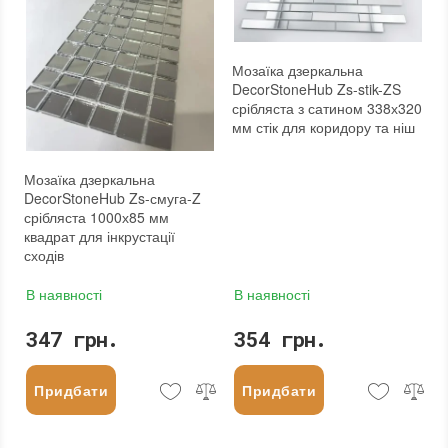
Мозаїка дзеркальна
DecorStoneHub Zs-stik-ZS
срібляста з сатином 338х320
мм стік для коридору та ніш
Мозаїка дзеркальна
DecorStoneHub Zs-смуга-Z
срібляста 1000х85 мм
квадрат для інкрустації
сходів
В наявності
В наявності
347 грн.
354 грн.
Придбати
Придбати