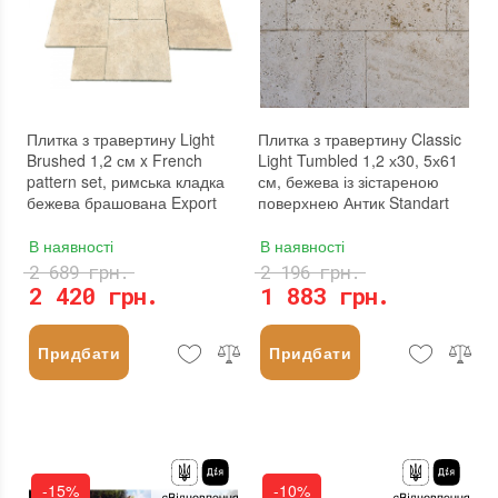
Плитка з травертину Light
Плитка з травертину Classic
Brushed 1,2 см x French
Light Tumbled 1,2 х30, 5х61
pattern set, римська кладка
см, бежева із зістареною
бежева брашована Export
поверхнею Антик Standart
В наявності
В наявності
2 689 грн.
2 196 грн.
2 420 грн.
1 883 грн.
Придбати
Придбати
-15%
-10%