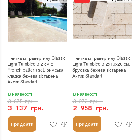
Плитка із травертину Classic
Плитка із травертину Classic
Light Tumbled 3,2 см x
Light Tumbled 3,2х10х20 см,
French pattern set, римська
бруківка бежева зістарена
кладка бежева зістарена
Антик Standart
Антик Standart
В наявності
В наявності
3 675 грн.
3 272 грн.
3 137 грн.
2 958 грн.
Придбати
Придбати