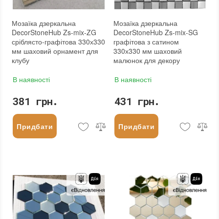
Мозаїка дзеркальна
Мозаїка дзеркальна
DecorStoneHub Zs-mix-ZG
DecorStoneHub Zs-mix-SG
сріблясто-графітова 330х330
графітова з сатином
мм шаховий орнамент для
330х330 мм шаховий
клубу
малюнок для декору
В наявності
В наявності
381 грн.
431 грн.
Придбати
Придбати