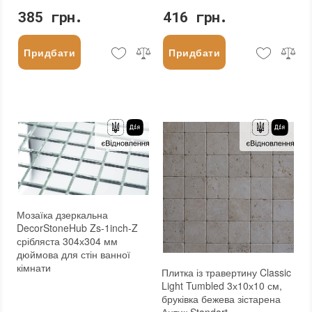
385 грн.
416 грн.
Придбати
Придбати
Мозаїка дзеркальна
DecorStoneHub Zs-1inch-Z
срібляста 304х304 мм
дюймова для стін ванної
кімнати
Плитка із травертину Classic
Light Tumbled 3х10х10 см,
бруківка бежева зістарена
Антик Standart