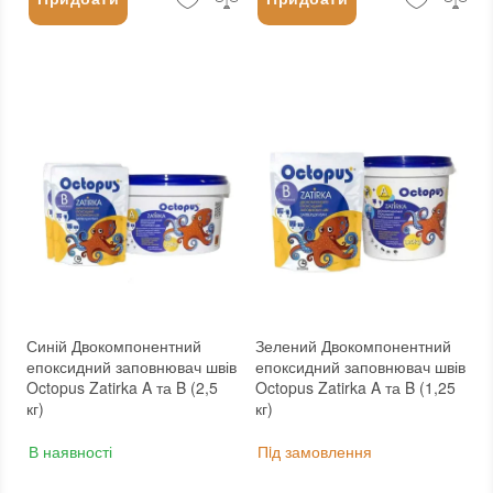
Синій Двокомпонентний
Зелений Двокомпонентний
епоксидний заповнювач швів
епоксидний заповнювач швів
Octopus Zatirka A та B (2,5
Octopus Zatirka A та B (1,25
кг)
кг)
В наявності
Пiд замовлення