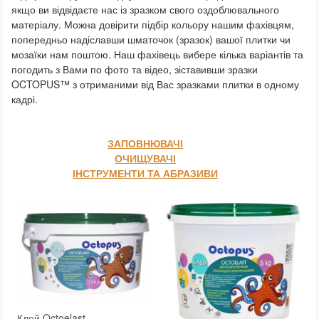
якщо ви відвідаєте нас із зразком свого оздоблювального
матеріалу.
Можна довірити підбір кольору нашим фахівцям,
попередньо надіславши шматочок (зразок) вашої плитки чи
мозаїки нам поштою.
Наш фахівець вибере кілька варіантів та
погодить з Вами по фото та відео, зіставивши зразки
OCTOPUS™ з отриманими від Вас зразками плитки в одному
кадрі.
ЗАПОВНЮВАЧІ
ОЧИЩУВАЧІ
ІНСТРУМЕНТИ ТА АБРАЗИВИ
Клей Octoelast