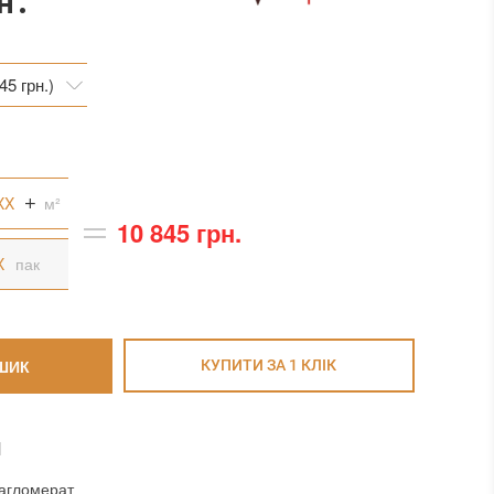
н.
45 грн.)
45 грн.)
4 грн.)
м²
10 845 грн.
пак
ШИК
КУПИТИ ЗА 1 КЛIК
И
агломерат