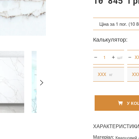
10 845 гр
Ціна за 1 пог. (10 8
Ціна за 1 пог. (10 8
Калькулятор:
Ціна за 1 кв. (12 23
шт
кг
У КО
ХАРАКТЕРИСТИК
Матеріал:
Кварцовий 