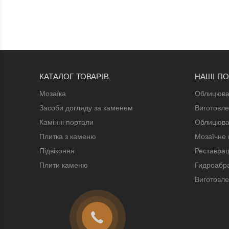
КАТАЛОГ ТОВАРІВ
НАШІ П
Мозаїка
Облицюва
Засоби догляду за каменем
Виготовле
Камінні портали
Облицюва
Плитка з каменю
Мозаїчне 
Підвіконня
Реставрац
Плити каменю
Гидроабра
Виготовле