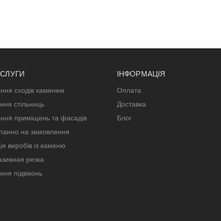
ОСЛУГИ
ІНФОРМАЦІЯ
ння сходів каменем
Оплата
ння стільниць
Доставка
ння приміщень та фасадів
Блог
панно на замовлення
ія виробів із каменю
зивная резка
ння підвіконь