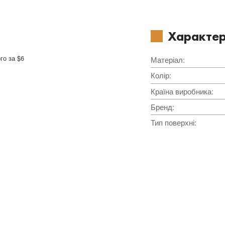
Характер
го за $6
Матеріал
:
Колір
:
Країна виробника
:
Бренд
:
Тип поверхні
: