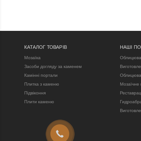
КАТАЛОГ ТОВАРІВ
НАШІ П
Мозаїка
Облицюва
Засоби догляду за каменем
Виготовле
Камінні портали
Облицюва
Плитка з каменю
Мозаїчне 
Підвіконня
Реставрац
Плити каменю
Гидроабра
Виготовле