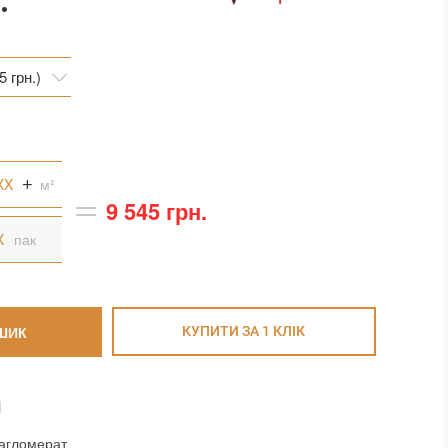
.
5 грн.)
5 грн.)
1 грн.)
м²
9 545 грн.
пак
ШИК
КУПИТИ ЗА 1 КЛIК
И
агломерат