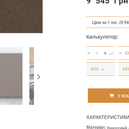
9 545 грн
Ціна за 1 пог. (9 54
Ціна за 1 пог. (9 54
Калькулятор:
Ціна за 1 кв. (10 53
шт
кг
У КО
ХАРАКТЕРИСТИК
Матеріал:
Кварцовий 