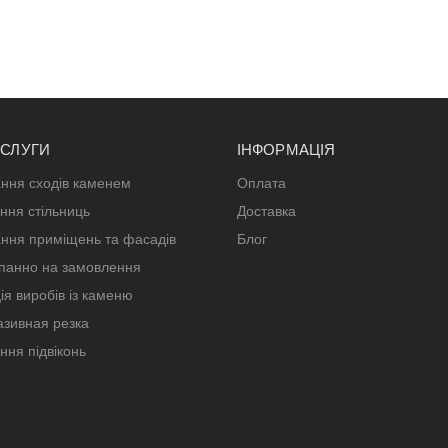
ОСЛУГИ
ІНФОРМАЦІЯ
ння сходів каменем
Оплата
ння стільниць
Доставка
ння приміщень та фасадів
Блог
панно на замовлення
ія виробів із каменю
зивная резка
ння підвіконь