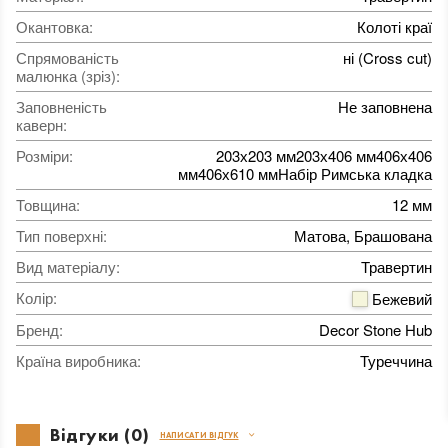
Окантовка
:
Колоті краї
Спрямованість
ні (Cross cut)
малюнка (зріз)
:
Заповненість
Не заповнена
каверн
:
Розміри
:
203х203 мм203х406 мм406х406
мм406х610 ммНабір Римська кладка
Товщина
:
12 мм
Тип поверхні
:
Матова, Брашована
Вид матеріалу
:
Травертин
Колір
:
Бежевий
Бренд
:
Decor Stone Hub
Країна виробника
:
Туреччина
Відгуки (0)
НАПИСАТИ ВІДГУК