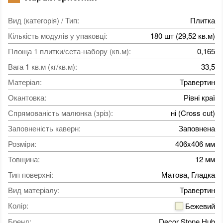
Вид (категорія) / Тип
:
Плитка
Кількість модулів у упаковці
:
180 шт (29,52 кв.м)
Площа 1 плитки/сета-набору (кв.м)
:
0,165
Вага 1 кв.м (кг/кв.м)
:
33,5
Матеріал
:
Травертин
Окантовка
:
Рівні краї
Спрямованість малюнка (зріз)
:
ні (Cross cut)
Заповненість каверн
:
Заповнена
Розміри
:
406x406 мм
Товщина
:
12 мм
Тип поверхні
:
Матова, Гладка
Вид матеріалу
:
Травертин
Колір
:
Бежевий
Бренд
:
Decor Stone Hub