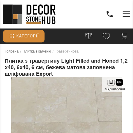
КАТЕГОРІЇ
Головна
Плитка з каменю
Травертинова
Плитка з травертину Light Filled and Honed 1,2
х40, 6х40, 6 см, бежева матова заповнена
шліфована Export