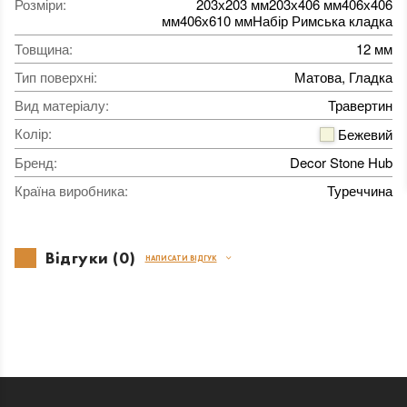
Розміри
:
203х203 мм203х406 мм406х406
мм406х610 ммНабір Римська кладка
Товщина
:
12 мм
Тип поверхні
:
Матова, Гладка
Вид матеріалу
:
Травертин
Колір
:
Бежевий
Бренд
:
Decor Stone Hub
Країна виробника
:
Туреччина
Відгуки (0)
НАПИСАТИ ВІДГУК