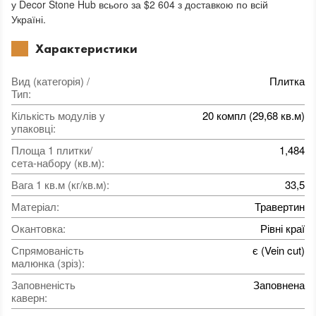
у Decor Stone Hub всього за $2 604 з доставкою по всій
Україні.
Характеристики
Вид (категорія) /
Плитка
Тип
:
Кількість модулів у
20 компл (29,68 кв.м)
упаковці
:
Площа 1 плитки/
1,484
сета-набору (кв.м)
:
Вага 1 кв.м (кг/кв.м)
:
33,5
Матеріал
:
Травертин
Окантовка
:
Рівні краї
Спрямованість
є (Vein cut)
малюнка (зріз)
:
Заповненість
Заповнена
каверн
: