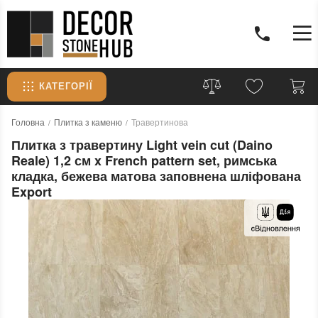
КАТЕГОРІЇ
Головна
Плитка з каменю
Травертинова
Плитка з травертину Light vein cut (Daino
Reale) 1,2 см x French pattern set, римська
кладка, бежева матова заповнена шліфована
Export