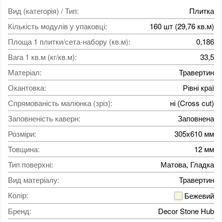
Вид (категорія) / Тип
:
Плитка
Кількість модулів у упаковці
:
160 шт (29,76 кв.м)
Площа 1 плитки/сета-набору (кв.м)
:
0,186
Вага 1 кв.м (кг/кв.м)
:
33,5
Матеріал
:
Травертин
Окантовка
:
Рівні краї
Спрямованість малюнка (зріз)
:
ні (Cross cut)
Заповненість каверн
:
Заповнена
Розміри
:
305x610 мм
Товщина
:
12 мм
Тип поверхні
:
Матова, Гладка
Вид матеріалу
:
Травертин
Колір
:
Бежевий
Бренд
:
Decor Stone Hub