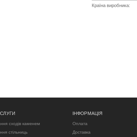
Країна виробника
:
ОСЛУГИ
ІНФОРМАЦІЯ
ння сходів каменем
Оплата
ння стільниць
Доставка