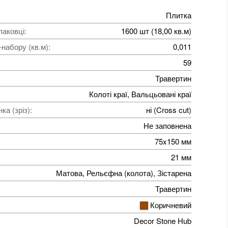
Плитка
паковці
:
1600 шт (18,00 кв.м)
набору (кв.м)
:
0,011
59
Травертин
Колоті краї, Вальцьовані краї
а (зріз)
:
ні (Cross cut)
Не заповнена
75x150 мм
21 мм
Матова, Рельєфна (колота), Зістарена
Травертин
Коричневий
Decor Stone Hub