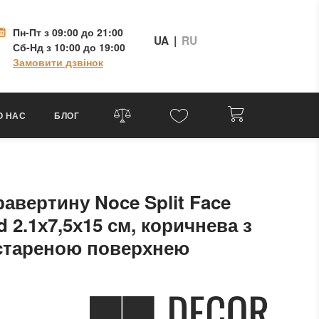
Пн-Пт
з 09:00 до 21:00
UA
|
RU
Сб-Нд
з 10:00 до 19:00
Замовити дзвінок
О НАС
БЛОГ
равертину Noce Split Face
 2.1х7,5х15 см, коричнева з
стареною поверхнею