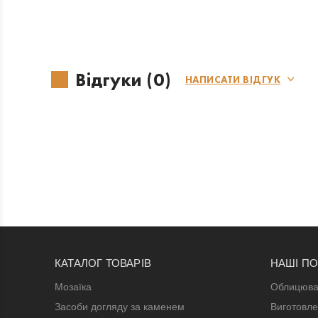
Відгуки (0)
НАПИСАТИ ВІДГУК
КАТАЛОГ ТОВАРІВ
НАШІ П
Мозаїка
Облицюва
Засоби догляду за каменем
Виготовле