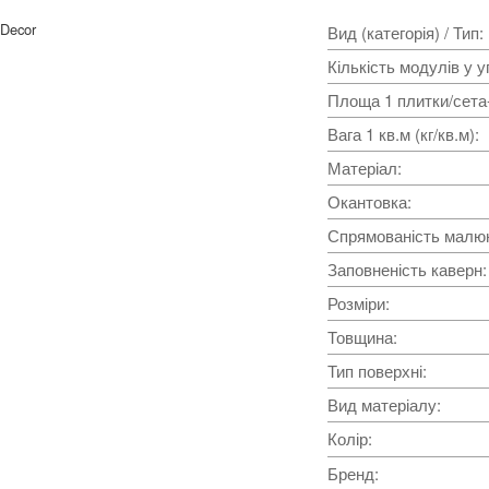
 Decor
Вид (категорія) / Тип
:
Кількість модулів у у
Площа 1 плитки/сета-
Вага 1 кв.м (кг/кв.м)
:
Матеріал
:
Окантовка
:
Спрямованість малюнк
Заповненість каверн
:
Розміри
:
Товщина
:
Тип поверхні
:
Вид матеріалу
:
Колір
:
Бренд
: