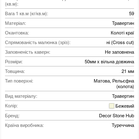
(кв.м)
:
Вага 1 кв.м (кг/кв.м)
:
59
Матеріал
:
Травертин
Окантовка
:
Колоті краї
Спрямованість малюнка (зріз)
:
ні (Cross cut)
Заповненість каверн
:
Не заповнена
Розміри
:
50мм х вільна довжина
Товщина
:
21 мм
Тип поверхні
:
Матова, Рельєфна
(колота)
Вид матеріалу
:
Травертин
Колір
:
Бежевий
Бренд
:
Decor Stone Hub
Країна виробника
:
Туреччина