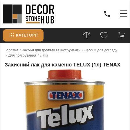
КАТЕГОРІЇ
Головна
Засоби для догляду та інструменти
Засоби для догляду
Для полірування
Лаки
Захисний лак для каменю TELUX (1л) TENAX