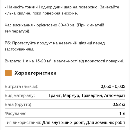
- Нанесіть тонкий і однорідний шар на поверхню. Зачекайте
кілька хвилин, поки поверхня висохне.
Час висихання - орієнтовно 30-40 хв. (При кімнатній
температурі).
PS: Протестуйте продукт на невеликій ділянці перед
застосуванням.
Витрата: 1 л на 15-20 м², в залежності від пористості поверхні.
Характеристики
Витрата (л/кв.м)
:
0,050 - 0,033
Вид матеріалу
:
Граніт, Мармур, Травертин, Агломерат
Вага (брутто)
:
0.92 кг
Фасування
:
1 л
Тип використання
:
Для внутрішніх робіт, Для зовнішніх робіт