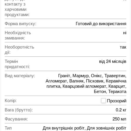
контакту з
харчовими
продуктами
:
Форма випуску
:
Готовий до використання
Необхідність
ні
змивання
:
Необоротність
так
дії
:
Термін
від 24 місяців
придатності
:
Вид матеріалу
:
Граніт, Мармур, Онікс, Травертин,
Агломерат, Вапняк, Пісковик, Керамічна
плитка, Кварцовий агломерат, Кварцит,
Бетон, Теракота
Колір
:
Прозорий
Вага (брутто)
:
0.2 кг
Фасування
:
250 мл
Тип
Для внутрішніх робіт, Для зовнішніх робіт