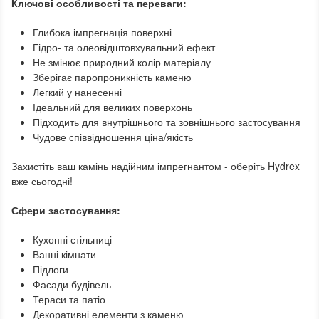
Ключові особливості та переваги:
Глибока імпрегнація поверхні
Гідро- та олеовідштовхувальний ефект
Не змінює природний колір матеріалу
Зберігає паропроникність каменю
Легкий у нанесенні
Ідеальний для великих поверхонь
Підходить для внутрішнього та зовнішнього застосування
Чудове співвідношення ціна/якість
Захистіть ваш камінь надійним імпрегнантом - оберіть Hydrex
вже сьогодні!
Сфери застосування:
Кухонні стільниці
Ванні кімнати
Підлоги
Фасади будівель
Тераси та патіо
Декоративні елементи з каменю