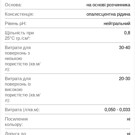
Основа
:
на основі розчинника
Консистенція
:
опалесцентна рідина
Рівень pH
:
нейтральний
Щільність при
0,8
25°C гр./см³
:
Витрати для
30-40
поверхонь з
низькою
пористістю (кв.м/
л)
:
Витрата для
20-30
поверхонь із
високою
пористістю (кв.м/
л)
:
Витрата (л/кв.м)
:
0,050 - 0,033
Посилення
ні
кольору
:
Допуск до
ні