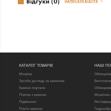
Відгуки (0)
НАПИСАТИ ВІДГУК
КАТАЛОГ ТОВАРІВ
НАШІ П
Мозаїка
Облицюва
Засоби догляду за каменем
Виготовле
Камінні портали
Облицюва
Плитка з каменю
Мозаїчне 
Підвіконня
Реставрац
Плити каменю
Гидроабра