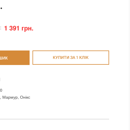
.
1 391 грн.
ШИК
КУПИТИ ЗА 1 КЛIК
И
50
т, Мармур, Онікс