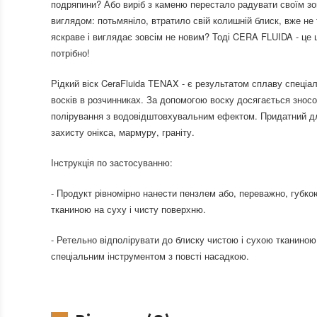
подряпини? Або виріб з каменю перестало радувати своїм зо
виглядом: потьмяніло, втратило свій колишній блиск, вже не 
яскраве і виглядає зовсім не новим? Тоді CERA FLUIDA - це
потрібно!
Рідкий віск CeraFluida TENAX - є результатом сплаву спеціа
восків в розчинниках. За допомогою воску досягається зносо
полірування з водовідштовхувальним ефектом. Придатний д
захисту онікса, мармуру, граніту.
Інструкція по застосуванню:
- Продукт рівномірно нанести пензлем або, переважно, губко
тканиною на суху і чисту поверхню.
- Ретельно відполірувати до блиску чистою і сухою тканиною
спеціальним інструментом з повсті насадкою.