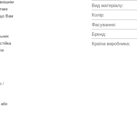
внішнім
Вид матеріалу
:
таке
Колір
:
 що Вам
Фасування
:
Бренд
:
льних
стійка
Країна виробника
:
ля
ю /
 або