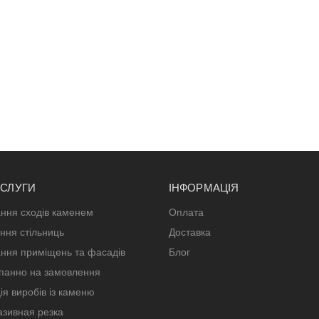
ОСЛУГИ
ІНФОРМАЦІЯ
ння сходів каменем
Оплата
ння стільниць
Доставка
ння приміщень та фасадів
Блог
панно на замовлення
ія виробів із каменю
зивная резка